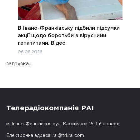
В Івано-Франківську підбили підсумки
акції щодо боротьби з вірусними
гепатитами. Відео
06.08.2026
загрузка...
Телерадіокомпанія РАІ
м. Івано-Франківськ, вул. Василіянок 15, 1-й поверх
Електронна адреса:
rai@trkrai.com