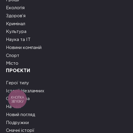
Екологія
Здоров’я
Кримінал
Культура
Наука та ІТ
Новини компаній
Спорт
Місто
ПРОЄКТИ
Герої тилу
Історії Незламних
КНОПКА
Сила слова
ЗВ'ЯЗКУ
На часі
Новий погляд
Подружки
Смачні історії