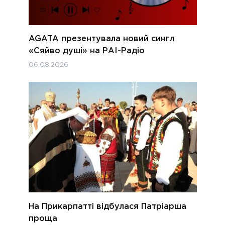
AGATA презентувала новий сингл
«Сяйво душі» на РАІ-Радіо
06.08.2026
На Прикарпатті відбулася Патріарша
проща