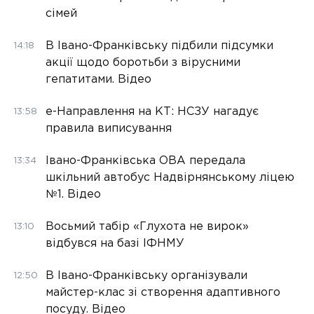
сімей
В Івано-Франківську підбили підсумки
14:18
акції щодо боротьби з вірусними
гепатитами. Відео
е-Направлення на КТ: НСЗУ нагадує
13:58
правила виписування
Івано-Франківська ОВА передала
13:34
шкільний автобус Надвірнянському ліцею
№1. Відео
Восьмий табір «Глухота не вирок»
13:10
відбувся на базі ІФНМУ
В Івано-Франківську організували
12:50
майстер-клас зі створення адаптивного
посуду. Відео