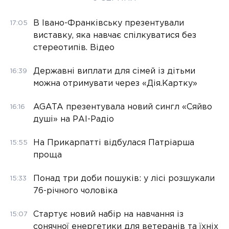
В Івано-Франківську презентували
17:05
виставку, яка навчає спілкуватися без
стереотипів. Відео
Державні виплати для сімей із дітьми
16:39
можна отримувати через «Дія.Картку»
AGATA презентувала новий сингл «Сяйво
16:16
душі» на РАІ-Радіо
На Прикарпатті відбулася Патріарша
15:55
проща
Понад три доби пошуків: у лісі розшукали
15:33
76-річного чоловіка
Стартує новий набір на навчання із
15:07
сонячної енергетики для ветеранів та їхніх