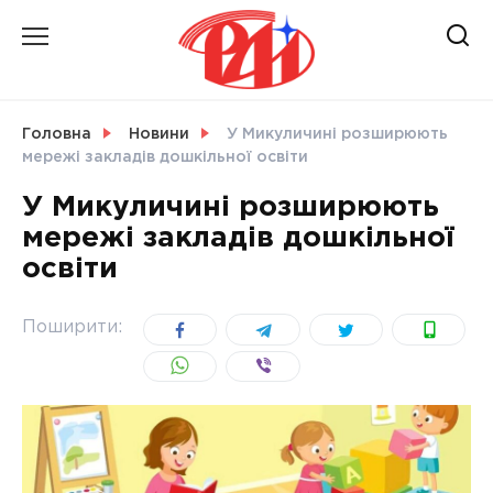
Skip
to
content
НОВИНИ
Головна
Новини
У Микуличині розширюють
мережі закладів дошкільної освіти
СВІТ
У Микуличині розширюють
мережі закладів дошкільної
освіти
УКРАЇНА
Поширити: