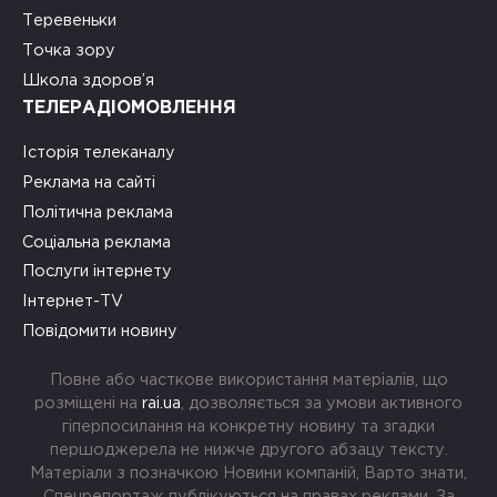
Теревеньки
Точка зору
Школа здоров’я
ТЕЛЕРАДІОМОВЛЕННЯ
Історія телеканалу
Реклама на сайті
Політична реклама
Соціальна реклама
Послуги інтернету
Інтернет-TV
Повідомити новину
Повне або часткове використання матеріалів, що
розміщені на
rai.ua
, дозволяється за умови активного
гіперпосилання на конкретну новину та згадки
першоджерела не нижче другого абзацу тексту.
Матеріали з позначкою Новини компаній, Варто знати,
Спецрепортаж публікуються на правах реклами. За