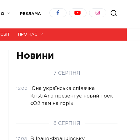
ІО
РЕКЛАМА
СВІТ
ПРО НАС
Новини
7 СЕРПНЯ
Юна українська співачка
15:00
KristiAna презентує новий трек
«Ой там на горі»
6 СЕРПНЯ
В Івано-Франківську
17:05