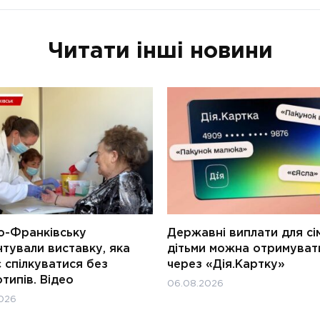
Читати інші новини
о-Франківську
Державні виплати для сім
тували виставку, яка
дітьми можна отримуват
 спілкуватися без
через «Дія.Картку»
типів. Відео
06.08.2026
026