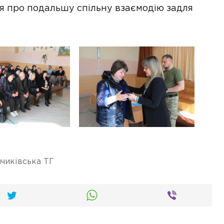
ся про подальшу спільну взаємодію задля
чиківська ТГ