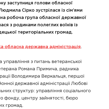
ону заступниця голови обласної
Людмила Сірко зустрілася із сім’ями
льна робоча група обласної державної
лася з родинами полеглих воїнів із
здецької територіальних громад.
ка обласна державна адміністрація
.
а управління з питань ветеранської
ветерана Романа Примича, радника
трації Володимира Веркальця, першої
онної державної адміністрації Любові
ьних структур: управління соціального
о фонду, центру зайнятості, бюро
их громад.