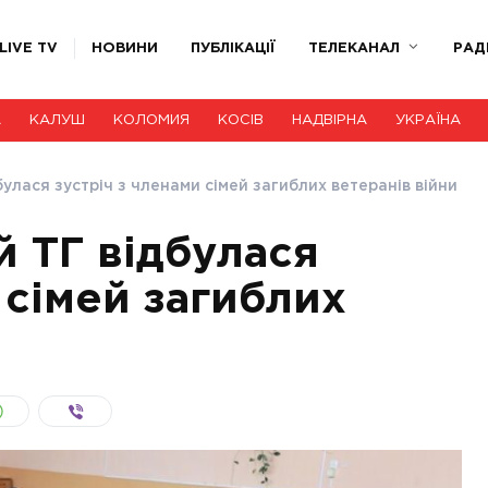
LIVE TV
НОВИНИ
ПУБЛІКАЦІЇ
ТЕЛЕКАНАЛ
РАД
А
КАЛУШ
КОЛОМИЯ
КОСІВ
НАДВІРНА
УКРАЇНА
дбулася зустріч з членами сімей загиблих ветеранів війни
й ТГ відбулася
 сімей загиблих