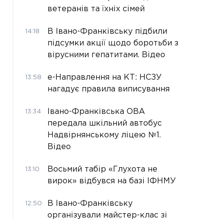
ветеранів та їхніх сімей
В Івано-Франківську підбили
14:18
підсумки акції щодо боротьби з
вірусними гепатитами. Відео
е-Направлення на КТ: НСЗУ
13:58
нагадує правила виписування
Івано-Франківська ОВА
13:34
передала шкільний автобус
Надвірнянському ліцею №1.
Відео
Восьмий табір «Глухота не
13:10
вирок» відбувся на базі ІФНМУ
В Івано-Франківську
12:50
організували майстер-клас зі