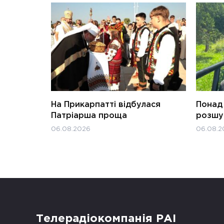
На Прикарпатті відбулася
Понад 
Патріарша проща
розшук
06.08.2026
06.08.2
Телерадіокомпанія РАІ