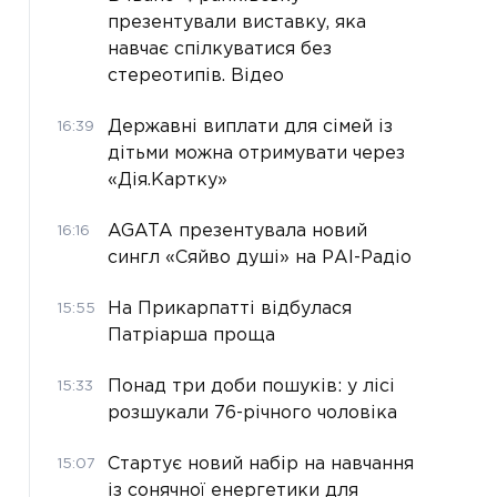
презентували виставку, яка
навчає спілкуватися без
стереотипів. Відео
Державні виплати для сімей із
16:39
дітьми можна отримувати через
«Дія.Картку»
AGATA презентувала новий
16:16
сингл «Сяйво душі» на РАІ-Радіо
На Прикарпатті відбулася
15:55
Патріарша проща
Понад три доби пошуків: у лісі
15:33
розшукали 76-річного чоловіка
Стартує новий набір на навчання
15:07
із сонячної енергетики для