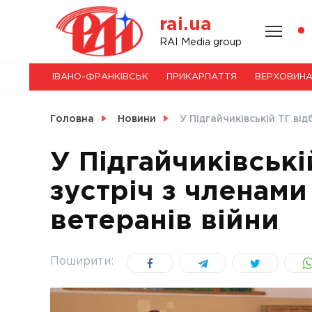
Skip
rai.ua
to
content
НОВИНИ
RAI Media group
ІВАНО-ФРАНКІВСЬК
ПРИКАРПАТТЯ
ВЕРХОВИН
СВІТ
Головна
Новини
У Підгайчиківській ТГ ві
У Підгайчиківські
зустріч з членами
УКРАЇНА
ветеранів війни
Поширити: