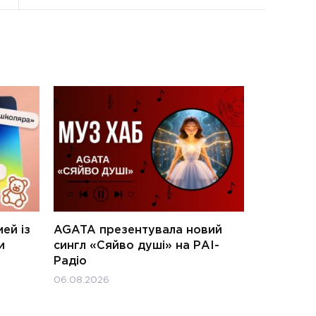
ей із
AGATA презентувала новий
и
сингл «Сяйво душі» на РАІ-
Радіо
06.08.2026