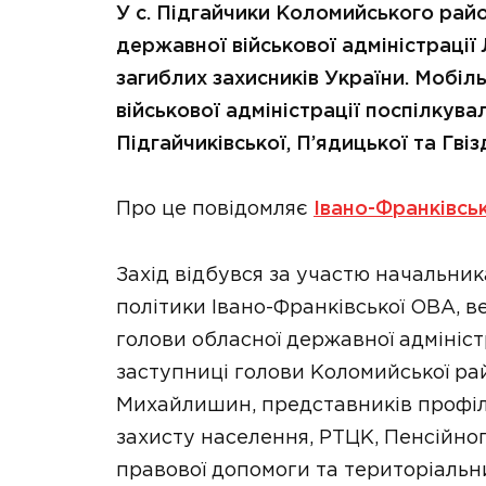
У с. Підгайчики Коломийського рай
державної військової адміністрації 
загиблих захисників України. Мобі
військової адміністрації поспілкува
Підгайчиківської, П’ядицької та Гві
Про це повідомляє
Івано-Франківсь
Захід відбувся за участю начальник
політики Івано-Франківської ОВА, 
голови обласної державної адмініс
заступниці голови Коломийської рай
Михайлишин, представників профіл
захисту населення, РТЦК, Пенсійног
правової допомоги та територіальн