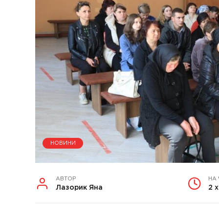
НОВИНИ
АВТОР
НА
Лазорик Яна
2 х