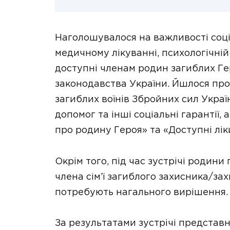
Наголошувалося на важливості соці
медичному лікуванні, психологічній р
доступні членам родин загиблих Гер
законодавства України. Йшлося про
загиблих воїнів Збройних сил Укра
допомог та інші соціальні гарантії,
про родину Героя» та «Доступні лік
Окрім того, під час зустрічі родин
члена сім’ї загиблого захисника/за
потребують нагального вирішення.
За результатами зустрічі представн