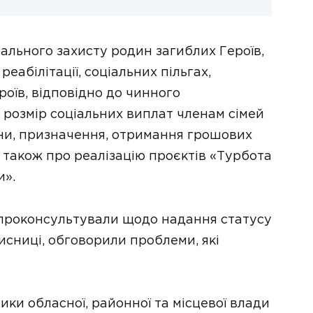
ального захисту родин загиблих Героїв,
еабілітації, соціальних пільгах,
оїв, відповідно до чинного
 розмір соціальних виплат членам сімей
їни, призначення, отримання грошових
 а також про реалізацію проєктів «Турбота
и».
и проконсультували щодо надання статусу
хисниці, обговорили проблеми, які
ики обласної, районної та місцевої влади