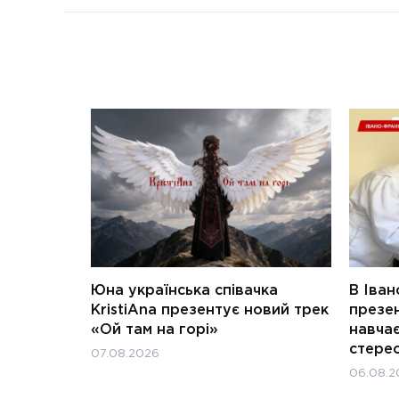
Юна українська співачка
В Іван
KristiAna презентує новий трек
презен
«Ой там на горі»
навчає
стерео
07.08.2026
06.08.2