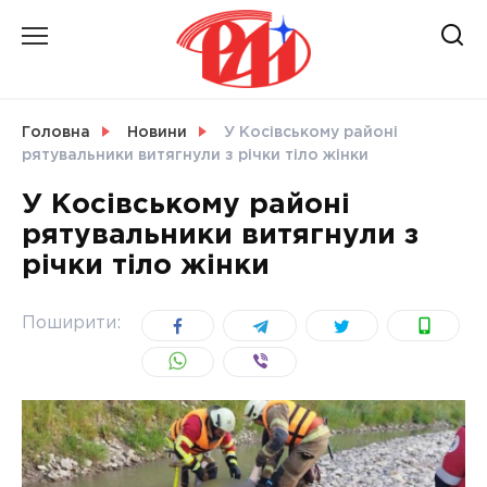
Skip
to
content
НОВИНИ
Головна
Новини
У Косівському районі
рятувальники витягнули з річки тіло жінки
СВІТ
У Косівському районі
рятувальники витягнули з
річки тіло жінки
УКРАЇНА
Поширити: