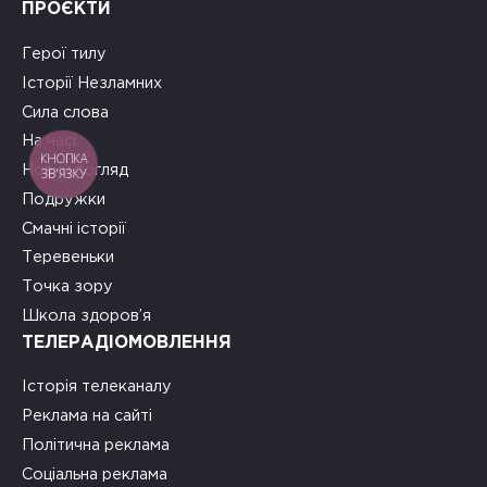
ПРОЄКТИ
Герої тилу
Історії Незламних
Сила слова
На часі
КНОПКА
Новий погляд
ЗВ'ЯЗКУ
Подружки
Смачні історії
Теревеньки
Точка зору
Школа здоров’я
ТЕЛЕРАДІОМОВЛЕННЯ
Історія телеканалу
Реклама на сайті
Політична реклама
Соціальна реклама