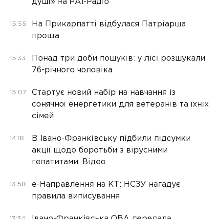
душі» на РАІ-Радіо
На Прикарпатті відбулася Патріарша
15:55
проща
Понад три доби пошуків: у лісі розшукали
15:33
76-річного чоловіка
Стартує новий набір на навчання із
15:07
сонячної енергетики для ветеранів та їхніх
сімей
В Івано-Франківську підбили підсумки
14:18
акції щодо боротьби з вірусними
гепатитами. Відео
е-Направлення на КТ: НСЗУ нагадує
13:58
правила виписування
Івано-Франківська ОВА передала
13:34