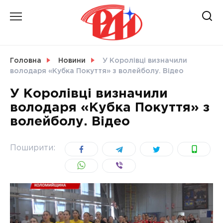
Skip
to
content
НОВИНИ
Головна
Новини
У Королівці визначили
володаря «Кубка Покуття» з волейболу. Відео
СВІТ
У Королівці визначили
володаря «Кубка Покуття» з
волейболу. Відео
УКРАЇНА
Поширити: