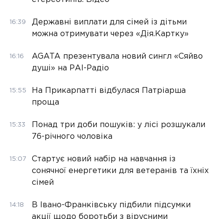
Державні виплати для сімей із дітьми
16:39
можна отримувати через «Дія.Картку»
AGATA презентувала новий сингл «Сяйво
16:16
душі» на РАІ-Радіо
На Прикарпатті відбулася Патріарша
15:55
проща
Понад три доби пошуків: у лісі розшукали
15:33
76-річного чоловіка
Стартує новий набір на навчання із
15:07
сонячної енергетики для ветеранів та їхніх
сімей
В Івано-Франківську підбили підсумки
14:18
акції щодо боротьби з вірусними