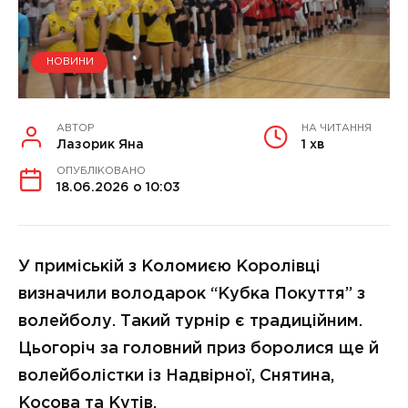
НОВИНИ
АВТОР
НА ЧИТАННЯ
Лазорик Яна
1 хв
ОПУБЛІКОВАНО
18.06.2026 о 10:03
У приміській з Коломиєю Королівці
визначили володарок “Кубка Покуття” з
волейболу. Такий турнір є традиційним.
Цьогоріч за головний приз боролися ще й
волейболістки із Надвірної, Снятина,
Косова та Кутів.