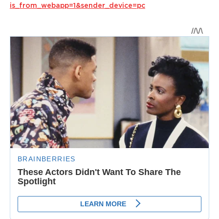
is_from_webapp=1&sender_device=pc