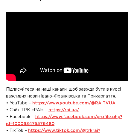
Підписуйтеся на наші канали, щоб завжди бути в курсі
важливих новин Івано-Франківська та Прикарпаття.
• YouTube –
https://www.youtube.com/@RAITVUA
• Сайт ТРК «РАІ» –
https://rai.ua/
• Facebook –
https://www.facebook.com/profile.php?
id=100063475576480
• TikTok –
https://www.tiktok.com/@trkrai?