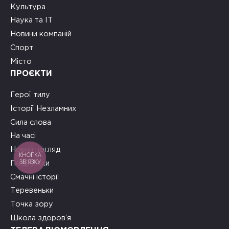
Культура
Наука та ІТ
Новини компаній
Спорт
Місто
ПРОЄКТИ
Герої тилу
Історії Незламних
Сила слова
На часі
Новий погляд
КНОПКА
ЗВ'ЯЗКУ
Подружки
Смачні історії
Теревеньки
Точка зору
Школа здоров’я