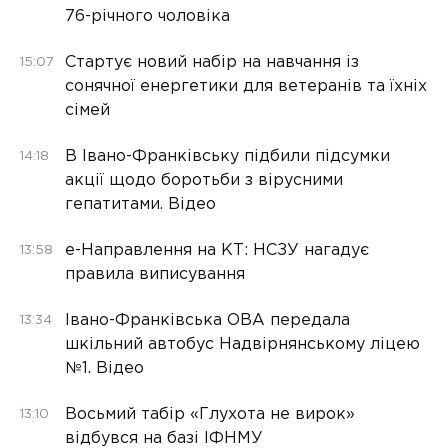
76-річного чоловіка
Стартує новий набір на навчання із
15:07
сонячної енергетики для ветеранів та їхніх
сімей
В Івано-Франківську підбили підсумки
14:18
акції щодо боротьби з вірусними
гепатитами. Відео
е-Направлення на КТ: НСЗУ нагадує
13:58
правила виписування
Івано-Франківська ОВА передала
13:34
шкільний автобус Надвірнянському ліцею
№1. Відео
Восьмий табір «Глухота не вирок»
13:10
відбувся на базі ІФНМУ