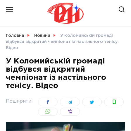
Skip
to
content
НОВИНИ
Головна
Новини
У Коломийській громаді
відбувся відкритий чемпіонат із настільного тенісу.
СВІТ
Відео
У Коломийській громаді
відбувся відкритий
чемпіонат із настільного
УКРАЇНА
тенісу. Відео
Поширити: