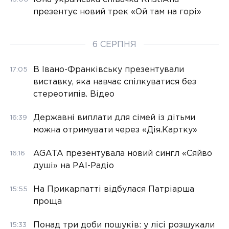
презентує новий трек «Ой там на горі»
6 СЕРПНЯ
В Івано-Франківську презентували
17:05
виставку, яка навчає спілкуватися без
стереотипів. Відео
Державні виплати для сімей із дітьми
16:39
можна отримувати через «Дія.Картку»
AGATA презентувала новий сингл «Сяйво
16:16
душі» на РАІ-Радіо
На Прикарпатті відбулася Патріарша
15:55
проща
Понад три доби пошуків: у лісі розшукали
15:33