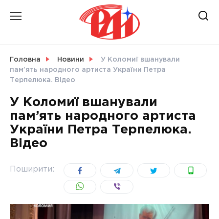
Skip
to
content
НОВИНИ
Головна
Новини
У Коломиї вшанували
пам’ять народного артиста України Петра
СВІТ
Терпелюка. Відео
У Коломиї вшанували
пам’ять народного артиста
України Петра Терпелюка.
УКРАЇНА
Відео
Поширити: