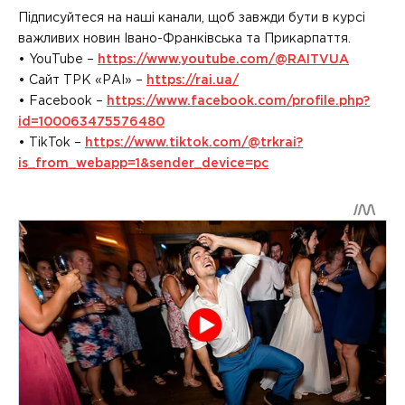
Підписуйтеся на наші канали, щоб завжди бути в курсі
важливих новин Івано-Франківська та Прикарпаття.
• YouTube –
https://www.youtube.com/@RAITVUA
• Сайт ТРК «РАІ» –
https://rai.ua/
• Facebook –
https://www.facebook.com/profile.php?
id=100063475576480
• TikTok –
https://www.tiktok.com/@trkrai?
is_from_webapp=1&sender_device=pc