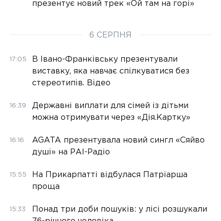
презентує новий трек «Ой там на горі»
6 СЕРПНЯ
В Івано-Франківську презентували
17:05
виставку, яка навчає спілкуватися без
стереотипів. Відео
Державні виплати для сімей із дітьми
16:39
можна отримувати через «Дія.Картку»
AGATA презентувала новий сингл «Сяйво
16:16
душі» на РАІ-Радіо
На Прикарпатті відбулася Патріарша
15:55
проща
Понад три доби пошуків: у лісі розшукали
15:33