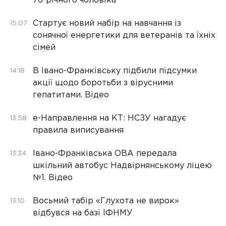
76-річного чоловіка
Стартує новий набір на навчання із
15:07
сонячної енергетики для ветеранів та їхніх
сімей
В Івано-Франківську підбили підсумки
14:18
акції щодо боротьби з вірусними
гепатитами. Відео
е-Направлення на КТ: НСЗУ нагадує
13:58
правила виписування
Івано-Франківська ОВА передала
13:34
шкільний автобус Надвірнянському ліцею
№1. Відео
Восьмий табір «Глухота не вирок»
13:10
відбувся на базі ІФНМУ