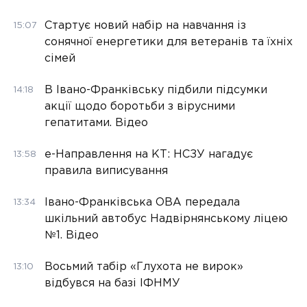
Стартує новий набір на навчання із
15:07
сонячної енергетики для ветеранів та їхніх
сімей
В Івано-Франківську підбили підсумки
14:18
акції щодо боротьби з вірусними
гепатитами. Відео
е-Направлення на КТ: НСЗУ нагадує
13:58
правила виписування
Івано-Франківська ОВА передала
13:34
шкільний автобус Надвірнянському ліцею
№1. Відео
Восьмий табір «Глухота не вирок»
13:10
відбувся на базі ІФНМУ