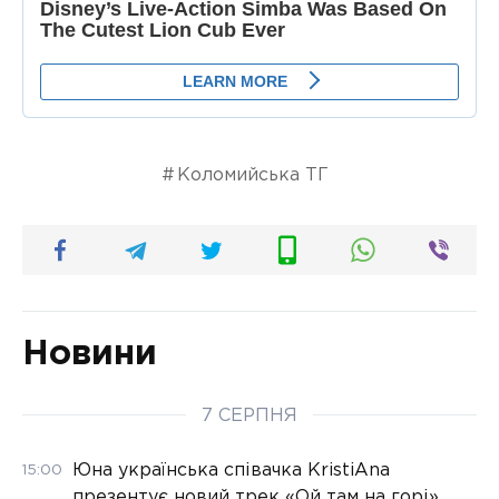
Коломийська ТГ
Новини
7 СЕРПНЯ
Юна українська співачка KristiAna
15:00
презентує новий трек «Ой там на горі»