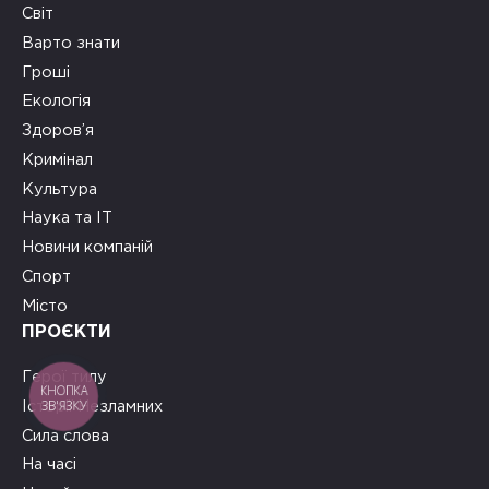
Світ
Варто знати
Гроші
Екологія
Здоров’я
Кримінал
Культура
Наука та ІТ
Новини компаній
Спорт
Місто
ПРОЄКТИ
Герої тилу
КНОПКА
ЗВ'ЯЗКУ
Історії Незламних
Сила слова
На часі