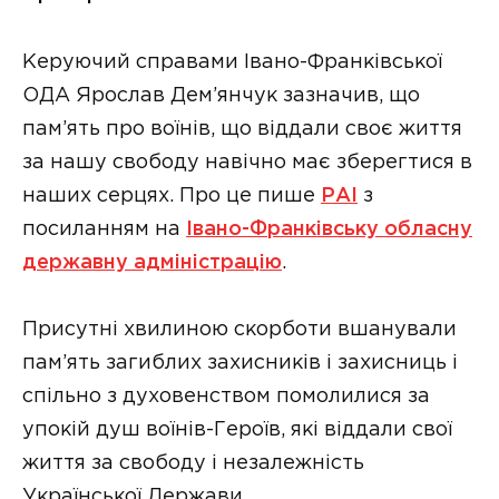
Керуючий справами Івано-Франківської
ОДА Ярослав Дем’янчук зазначив, що
пам’ять про воїнів, що віддали своє життя
за нашу свободу навічно має зберегтися в
наших серцях. Про це пише
РАІ
з
посиланням на
Івано-Франківську обласну
державну адміністрац
ію
.
Присутні хвилиною скорботи вшанували
пам’ять загиблих захисників і захисниць і
спільно з духовенством помолилися за
упокій душ воїнів-Героїв, які віддали свої
життя за свободу і незалежність
Української Держави.