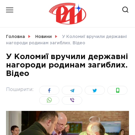
Skip
to
content
НОВИНИ
Головна
Новини
У Коломиї вручили державні
нагороди родинам загиблих. Відео
СВІТ
У Коломиї вручили державні
нагороди родинам загиблих.
Відео
УКРАЇНА
Поширити: