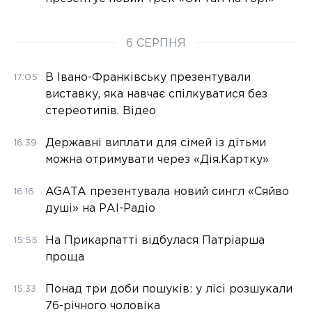
6 СЕРПНЯ
В Івано-Франківську презентували
17:05
виставку, яка навчає спілкуватися без
стереотипів. Відео
Державні виплати для сімей із дітьми
16:39
можна отримувати через «Дія.Картку»
AGATA презентувала новий сингл «Сяйво
16:16
душі» на РАІ-Радіо
На Прикарпатті відбулася Патріарша
15:55
проща
Понад три доби пошуків: у лісі розшукали
15:33
76-річного чоловіка