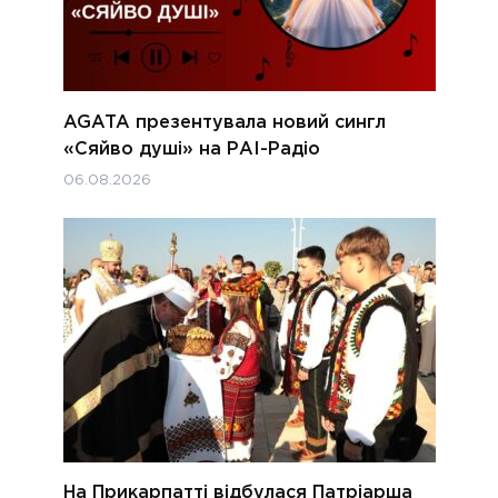
AGATA презентувала новий сингл
«Сяйво душі» на РАІ-Радіо
06.08.2026
На Прикарпатті відбулася Патріарша