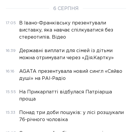
6 СЕРПНЯ
В Івано-Франківську презентували
17:05
виставку, яка навчає спілкуватися без
стереотипів. Відео
Державні виплати для сімей із дітьми
16:39
можна отримувати через «Дія.Картку»
AGATA презентувала новий сингл «Сяйво
16:16
душі» на РАІ-Радіо
На Прикарпатті відбулася Патріарша
15:55
проща
Понад три доби пошуків: у лісі розшукали
15:33
76-річного чоловіка