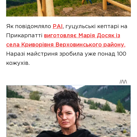
Як повідомляло
РАІ
, гуцульські кептарі на
Прикарпатті
виготовляє Марія Досяк із
села Криворівня Верховинського району.
Наразі майстриня зробила уже понад 100
кожухів.