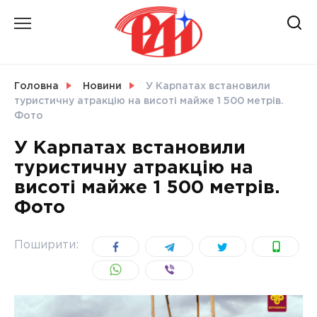
Skip
to
content
НОВИНИ
Головна
Новини
У Карпатах встановили
туристичну атракцію на висоті майже 1 500 метрів.
СВІТ
Фото
У Карпатах встановили
туристичну атракцію на
висоті майже 1 500 метрів.
УКРАЇНА
Фото
Поширити: