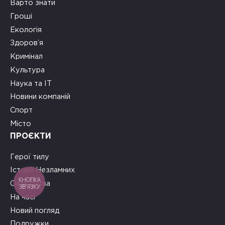
Варто знати
Гроші
Екологія
Здоров’я
Кримінал
Культура
Наука та ІТ
Новини компаній
Спорт
Місто
ПРОЄКТИ
Герої тилу
Історії Незламних
КНОПКА
Сила слова
ЗВ'ЯЗКУ
На часі
Новий погляд
Подружки