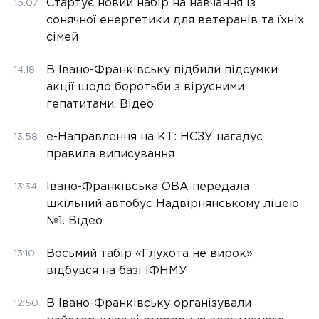
Стартує новий набір на навчання із
15:07
сонячної енергетики для ветеранів та їхніх
сімей
В Івано-Франківську підбили підсумки
14:18
акції щодо боротьби з вірусними
гепатитами. Відео
е-Направлення на КТ: НСЗУ нагадує
13:58
правила виписування
Івано-Франківська ОВА передала
13:34
шкільний автобус Надвірнянському ліцею
№1. Відео
Восьмий табір «Глухота не вирок»
13:10
відбувся на базі ІФНМУ
В Івано-Франківську організували
12:50