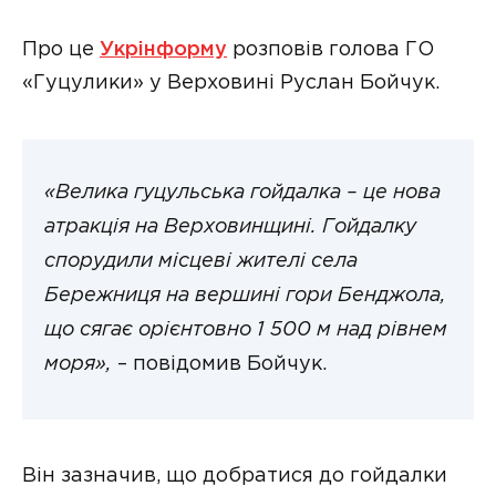
Про це
Укрінформу
розповів голова ГО
«Гуцулики» у Верховині Руслан Бойчук.
«Велика гуцульська гойдалка – це нова
атракція на Верховинщині. Гойдалку
спорудили місцеві жителі села
Бережниця на вершині гори Бенджола,
що сягає орієнтовно 1 500 м над рівнем
моря»,
– повідомив Бойчук.
Він зазначив, що добратися до гойдалки