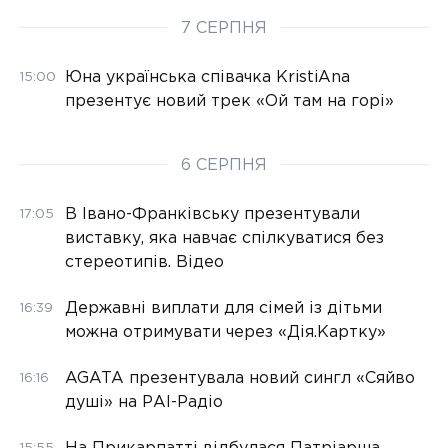
7 СЕРПНЯ
Юна українська співачка KristiAna
15:00
презентує новий трек «Ой там на горі»
6 СЕРПНЯ
В Івано-Франківську презентували
17:05
виставку, яка навчає спілкуватися без
стереотипів. Відео
Державні виплати для сімей із дітьми
16:39
можна отримувати через «Дія.Картку»
AGATA презентувала новий сингл «Сяйво
16:16
душі» на РАІ-Радіо