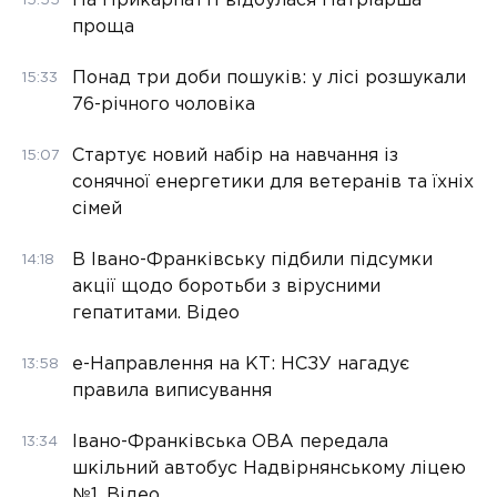
На Прикарпатті відбулася Патріарша
15:55
проща
Понад три доби пошуків: у лісі розшукали
15:33
76-річного чоловіка
Стартує новий набір на навчання із
15:07
сонячної енергетики для ветеранів та їхніх
сімей
В Івано-Франківську підбили підсумки
14:18
акції щодо боротьби з вірусними
гепатитами. Відео
е-Направлення на КТ: НСЗУ нагадує
13:58
правила виписування
Івано-Франківська ОВА передала
13:34
шкільний автобус Надвірнянському ліцею
№1. Відео