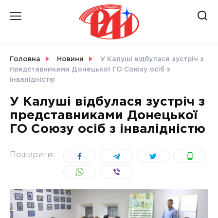
Skip
to
content
НОВИНИ
Головна
Новини
У Калуші відбулася зустріч з
представниками Донецької ГО Союзу осіб з
СВІТ
інвалідністю
У Калуші відбулася зустріч з
представниками Донецької
ГО Союзу осіб з інвалідністю
УКРАЇНА
Поширити: