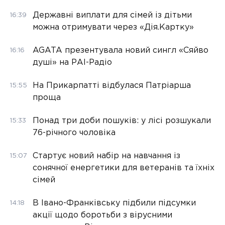
Державні виплати для сімей із дітьми
16:39
можна отримувати через «Дія.Картку»
AGATA презентувала новий сингл «Сяйво
16:16
душі» на РАІ-Радіо
На Прикарпатті відбулася Патріарша
15:55
проща
Понад три доби пошуків: у лісі розшукали
15:33
76-річного чоловіка
Стартує новий набір на навчання із
15:07
сонячної енергетики для ветеранів та їхніх
сімей
В Івано-Франківську підбили підсумки
14:18
акції щодо боротьби з вірусними