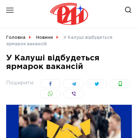
Skip
to
content
НОВИНИ
Головна
Новини
У Калуші відбудеться
ярмарок вакансій
СВІТ
У Калуші відбудеться
ярмарок вакансій
УКРАЇНА
Поширити: