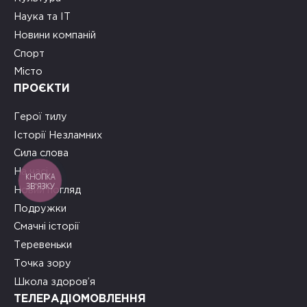
Наука та ІТ
Новини компаній
Спорт
Місто
ПРОЄКТИ
Герої тилу
Історії Незламних
Сила слова
На часі
КНОПКА
ЗВ'ЯЗКУ
Новий погляд
Подружки
Смачні історії
Теревеньки
Точка зору
Школа здоров’я
ТЕЛЕРАДІОМОВЛЕННЯ