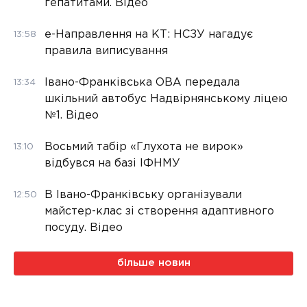
гепатитами. Відео
е-Направлення на КТ: НСЗУ нагадує
13:58
правила виписування
Івано-Франківська ОВА передала
13:34
шкільний автобус Надвірнянському ліцею
№1. Відео
Восьмий табір «Глухота не вирок»
13:10
відбувся на базі ІФНМУ
В Івано-Франківську організували
12:50
майстер-клас зі створення адаптивного
посуду. Відео
більше новин