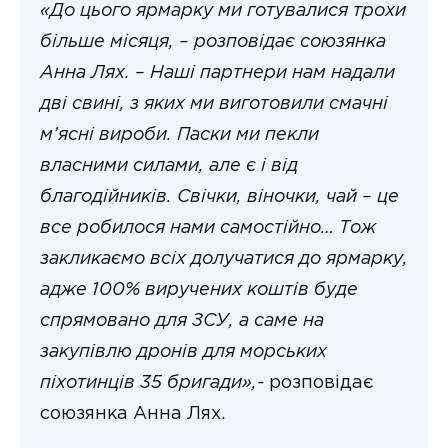
«До цього ярмарку ми готувалися трохи
більше місяця, – розповідає союзянка
Анна Лях. – Наші партнери нам надали
дві свині, з яких ми виготовили смачні
м’ясні вироби. Паски ми пекли
власними силами, але є і від
благодійників. Свічки, віночки, чай – це
все робилося нами самостійно… Тож
закликаємо всіх долучатися до ярмарку,
адже 100% виручених коштів буде
спрямовано для ЗСУ, а саме на
закупівлю дронів для морських
піхотинців 35 бригади»,-
розповідає
союзянка Анна Лях.