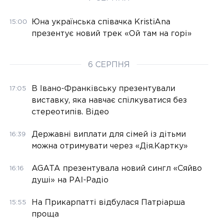
Юна українська співачка KristiAna
15:00
презентує новий трек «Ой там на горі»
6 СЕРПНЯ
В Івано-Франківську презентували
17:05
виставку, яка навчає спілкуватися без
стереотипів. Відео
Державні виплати для сімей із дітьми
16:39
можна отримувати через «Дія.Картку»
AGATA презентувала новий сингл «Сяйво
16:16
душі» на РАІ-Радіо
На Прикарпатті відбулася Патріарша
15:55
проща