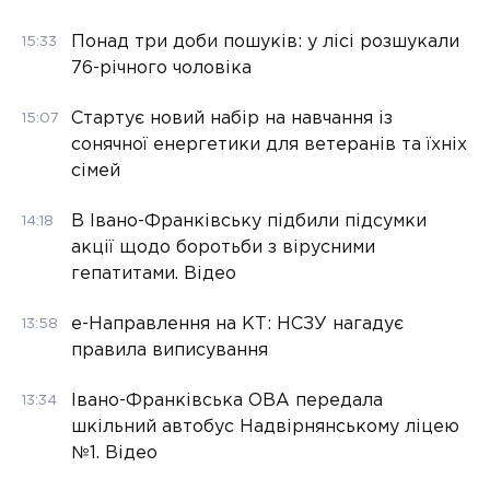
Понад три доби пошуків: у лісі розшукали
15:33
76-річного чоловіка
Стартує новий набір на навчання із
15:07
сонячної енергетики для ветеранів та їхніх
сімей
В Івано-Франківську підбили підсумки
14:18
акції щодо боротьби з вірусними
гепатитами. Відео
е-Направлення на КТ: НСЗУ нагадує
13:58
правила виписування
Івано-Франківська ОВА передала
13:34
шкільний автобус Надвірнянському ліцею
№1. Відео