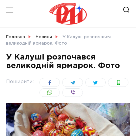
Skip
to
content
НОВИНИ
Головна
Новини
У Калуші розпочався
великодній ярмарок. Фото
СВІТ
У Калуші розпочався
великодній ярмарок. Фото
УКРАЇНА
Поширити: