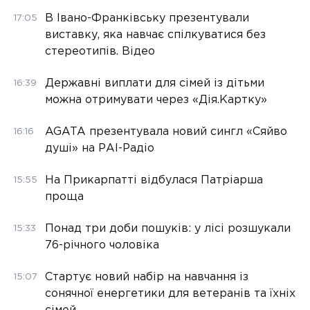
В Івано-Франківську презентували
17:05
виставку, яка навчає спілкуватися без
стереотипів. Відео
Державні виплати для сімей із дітьми
16:39
можна отримувати через «Дія.Картку»
AGATA презентувала новий сингл «Сяйво
16:16
душі» на РАІ-Радіо
На Прикарпатті відбулася Патріарша
15:55
проща
Понад три доби пошуків: у лісі розшукали
15:33
76-річного чоловіка
Стартує новий набір на навчання із
15:07
сонячної енергетики для ветеранів та їхніх