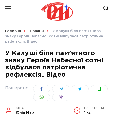
Skip
to
content
НОВИНИ
Головна
Новини
У Калуші біля пам’ятного
знаку Героїв Небесної сотні відбулася патріотична
СВІТ
рефлексія. Відео
У Калуші біля пам’ятного
знаку Героїв Небесної сотні
відбулася патріотична
УКРАЇНА
рефлексія. Відео
Поширити:
АВТОР
НА ЧИТАННЯ
Юлія Март
1 хв