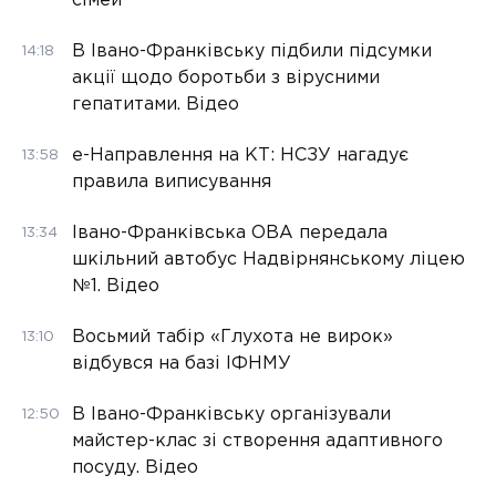
сімей
В Івано-Франківську підбили підсумки
14:18
акції щодо боротьби з вірусними
гепатитами. Відео
е-Направлення на КТ: НСЗУ нагадує
13:58
правила виписування
Івано-Франківська ОВА передала
13:34
шкільний автобус Надвірнянському ліцею
№1. Відео
Восьмий табір «Глухота не вирок»
13:10
відбувся на базі ІФНМУ
В Івано-Франківську організували
12:50
майстер-клас зі створення адаптивного
посуду. Відео