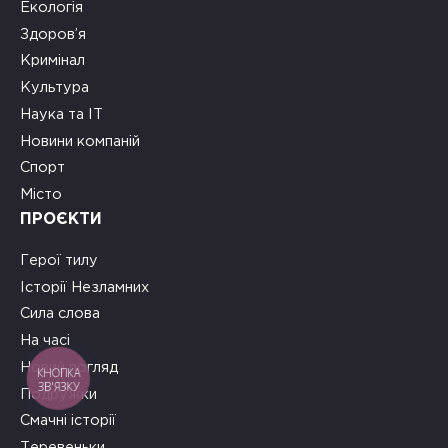
Екологія
Здоров’я
Кримінал
Культура
Наука та ІТ
Новини компаній
Спорт
Місто
ПРОЄКТИ
Герої тилу
Історії Незламних
Сила слова
На часі
Новий погляд
КНОПКА
ЗВ'ЯЗКУ
Подружки
Смачні історії
Теревеньки