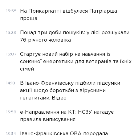
На Прикарпатті відбулася Патріарша
15:55
проща
Понад три доби пошуків: у лісі розшукали
15:33
76-річного чоловіка
Стартує новий набір на навчання із
15:07
сонячної енергетики для ветеранів та їхніх
сімей
В Івано-Франківську підбили підсумки
14:18
акції щодо боротьби з вірусними
гепатитами. Відео
е-Направлення на КТ: НСЗУ нагадує
13:58
правила виписування
Івано-Франківська ОВА передала
13:34