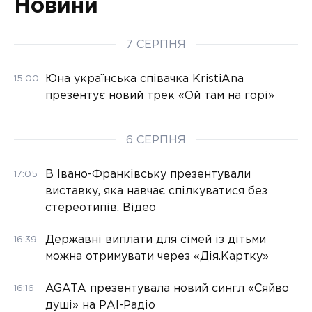
Новини
7 СЕРПНЯ
Юна українська співачка KristiAna
15:00
презентує новий трек «Ой там на горі»
6 СЕРПНЯ
В Івано-Франківську презентували
17:05
виставку, яка навчає спілкуватися без
стереотипів. Відео
Державні виплати для сімей із дітьми
16:39
можна отримувати через «Дія.Картку»
AGATA презентувала новий сингл «Сяйво
16:16
душі» на РАІ-Радіо