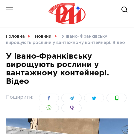
Skip
to
content
НОВИНИ
Головна
Новини
У Івано-Франківську
вирощують рослини у вантажному контейнері. Відео
СВІТ
У Івано-Франківську
вирощують рослини у
вантажному контейнері.
Відео
УКРАЇНА
Поширити: