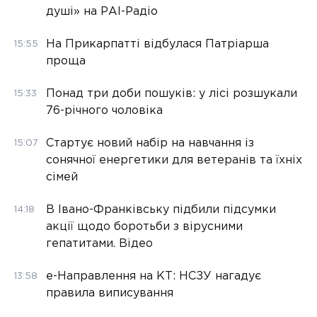
душі» на РАІ-Радіо
На Прикарпатті відбулася Патріарша
15:55
проща
Понад три доби пошуків: у лісі розшукали
15:33
76-річного чоловіка
Стартує новий набір на навчання із
15:07
сонячної енергетики для ветеранів та їхніх
сімей
В Івано-Франківську підбили підсумки
14:18
акції щодо боротьби з вірусними
гепатитами. Відео
е-Направлення на КТ: НСЗУ нагадує
13:58
правила виписування