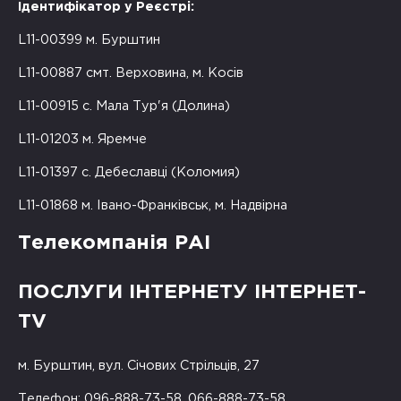
Ідентифікатор у Реєстрі:
L11-00399 м. Бурштин
L11-00887 смт. Верховина, м. Косів
L11-00915 с. Мала Тур'я (Долина)
L11-01203 м. Яремче
L11-01397 с. Дебеславці (Коломия)
L11-01868 м. Івано-Франківськ, м. Надвірна
Телекомпанія РАІ
ПОСЛУГИ ІНТЕРНЕТУ ІНТЕРНЕТ-
TV
м. Бурштин, вул. Січових Стрільців, 27
Телефон: 096-888-73-58, 066-888-73-58