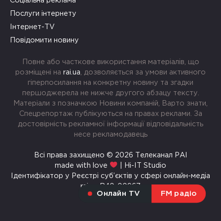
Соціальна реклама
Послуги інтернету
Інтернет-TV
Повідомити новину
Повне або часткове використання матеріалів, що
розміщені на
rai.ua
, дозволяється за умови активного
гіперпосилання на конкретну новину та згадки
першоджерела не нижче другого абзацу тексту.
Матеріали з позначкою Новини компаній, Варто знати,
Спецрепортаж публікуються на правах реклами. За
достовірність рекламної інформації відповідальність
несе рекламодавець
Всі права захищено © 2026 Телеканал РАІ
made with love
| Hi-IT Studio
Ідентифікатор у Реєстрі суб’єктів у сфері онлайн-медіа
rai.ua R40-00967
Онлайн TV
FM радіо