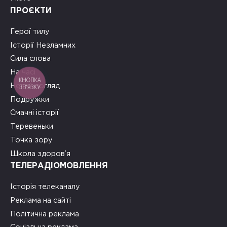
ПРОЄКТИ
Герої тилу
Історії Незламних
Сила слова
На часі
КНОПКА
Новий погляд
ЗВ'ЯЗКУ
Подружки
Смачні історії
Теревеньки
Точка зору
Школа здоров’я
ТЕЛЕРАДІОМОВЛЕННЯ
Історія телеканалу
Реклама на сайті
Політична реклама