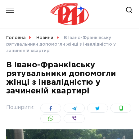
Skip
to
content
НОВИНИ
Головна
Новини
В Івано-Франківську
рятувальники допомогли жінці з інвалідністю у
СВІТ
зачиненій квартирі
В Івано-Франківську
рятувальники допомогли
жінці з інвалідністю у
УКРАЇНА
зачиненій квартирі
Поширити: