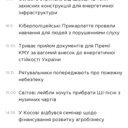
захисних конструкцій для енергетичної
інфраструктури
Кіберполіцейські Прикарпаття провели
16:11
навчання для людей з порушеннями слуху
Триває прийом документів для Премії
15:55
КМУ за вагомий внесок до енергетичної
стійкості України
Рятувальники попереджають про пожежну
15:31
небезпеку
Світові лейбли хочуть прибрати ШІ-пісні з
15:00
музичних чартів
У Косові відбувся семінар щодо
14:39
фінансування розвитку агробізнесу