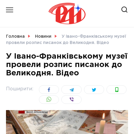
Skip
to
content
НОВИНИ
Головна
Новини
У Івано-Франківському музеї
провели розпис писанок до Великодня. Відео
СВІТ
У Івано-Франківському музеї
провели розпис писанок до
Великодня. Відео
УКРАЇНА
Поширити: