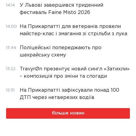
У Львові завершився триденний
14:14
фестиваль Faine Misto 2026
На Прикарпатті для ветеранів провели
14:00
майстер-клас і змагання зі стрільби з лука
Поліцейські попереджають про
13:44
шахрайську схему
TravyrØn презентує новий сингл «Затихли»
13:22
– композиція про зміни та спогади
На Прикарпатті зафіксували понад 100
12:51
ДТП через нетверезих водіїв
більше новин