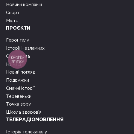
Новини компаній
Спорт
Місто
ПРОЄКТИ
Герої тилу
Історії Незламних
Сила слова
КНОПКА
ЗВ'ЯЗКУ
На часі
Новий погляд
Подружки
Смачні історії
Теревеньки
Точка зору
Школа здоров’я
ТЕЛЕРАДІОМОВЛЕННЯ
Історія телеканалу