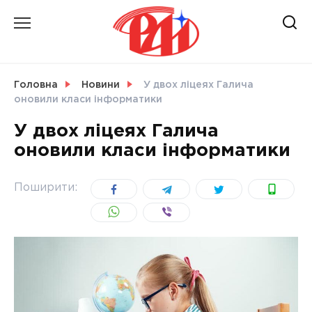
Skip
to
content
НОВИНИ
Головна
Новини
У двох ліцеях Галича
оновили класи інформатики
СВІТ
У двох ліцеях Галича
оновили класи інформатики
УКРАЇНА
Поширити: