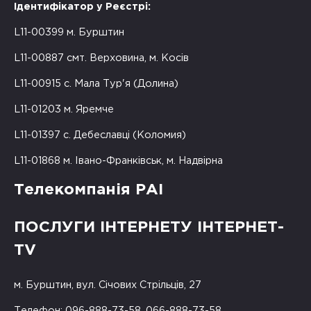
Ідентифікатор у Реєстрі:
L11-00399 м. Бурштин
L11-00887 смт. Верховина, м. Косів
L11-00915 с. Мала Тур'я (Долина)
L11-01203 м. Яремче
L11-01397 с. Дебеславці (Коломия)
L11-01868 м. Івано-Франківськ, м. Надвірна
Телекомпанія РАІ
ПОСЛУГИ ІНТЕРНЕТУ ІНТЕРНЕТ-
TV
м. Бурштин, вул. Січових Стрільців, 27
Телефон: 096-888-73-58, 066-888-73-58