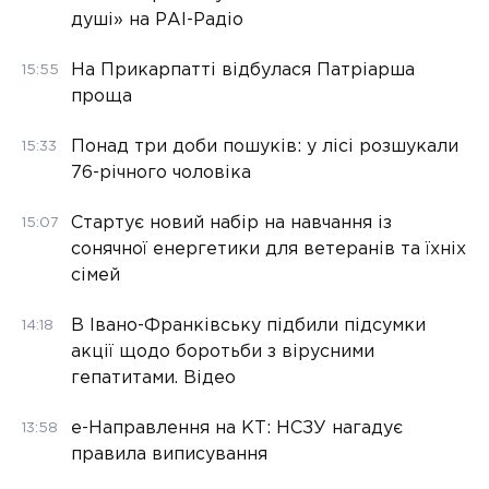
душі» на РАІ-Радіо
На Прикарпатті відбулася Патріарша
15:55
проща
Понад три доби пошуків: у лісі розшукали
15:33
76-річного чоловіка
Стартує новий набір на навчання із
15:07
сонячної енергетики для ветеранів та їхніх
сімей
В Івано-Франківську підбили підсумки
14:18
акції щодо боротьби з вірусними
гепатитами. Відео
е-Направлення на КТ: НСЗУ нагадує
13:58
правила виписування