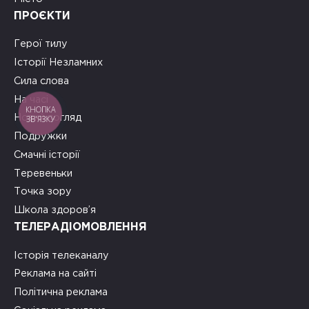
ПРОЄКТИ
Герої тилу
Історії Незламних
Сила слова
На часі
КНОПКА
Новий погляд
ЗВ'ЯЗКУ
Подружки
Смачні історії
Теревеньки
Точка зору
Школа здоров’я
ТЕЛЕРАДІОМОВЛЕННЯ
Історія телеканалу
Реклама на сайті
Політична реклама