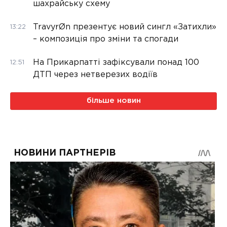
шахрайську схему
TravyrØn презентує новий сингл «Затихли»
13:22
– композиція про зміни та спогади
На Прикарпатті зафіксували понад 100
12:51
ДТП через нетверезих водіїв
більше новин