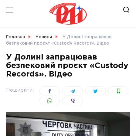
Skip
to
content
НОВИНИ
Головна
Новини
У Долині запрацював
безпековий проєкт «Custody Records». Відео
СВІТ
У Долині запрацював
безпековий проєкт «Custody
Records». Відео
УКРАЇНА
Поширити: