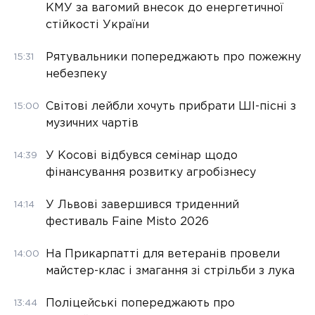
КМУ за вагомий внесок до енергетичної
стійкості України
Рятувальники попереджають про пожежну
15:31
небезпеку
Світові лейбли хочуть прибрати ШІ-пісні з
15:00
музичних чартів
У Косові відбувся семінар щодо
14:39
фінансування розвитку агробізнесу
У Львові завершився триденний
14:14
фестиваль Faine Misto 2026
На Прикарпатті для ветеранів провели
14:00
майстер-клас і змагання зі стрільби з лука
Поліцейські попереджають про
13:44