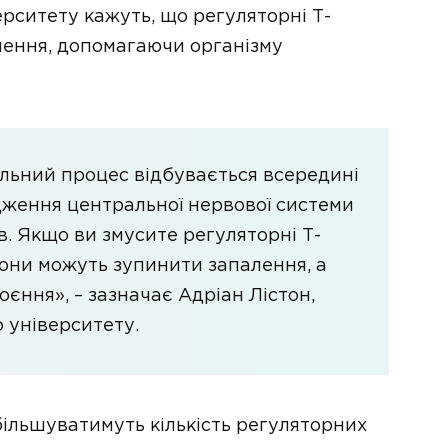
рситету кажуть, що регуляторні Т-
лення, допомагаючи організму
альний процес відбувається всередині
дження центральної нервової системи
ів. Якщо ви змусите регуляторні Т-
вони можуть зупинити запалення, а
оєння», – зазначає Адріан Лістон,
 університету.
збільшуватимуть кількість регуляторних