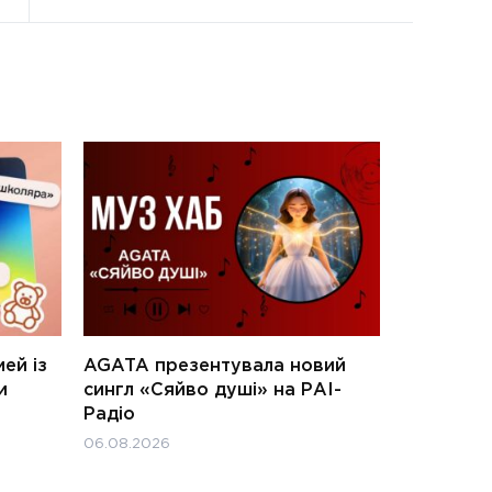
ей із
AGATA презентувала новий
и
сингл «Сяйво душі» на РАІ-
Радіо
06.08.2026