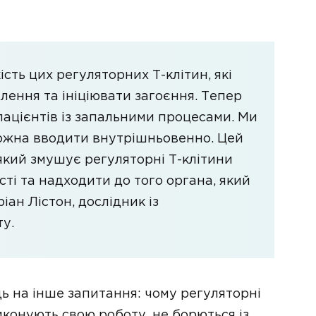
ість цих регуляторних Т-клітин, які
ення та ініціювати загоєння. Тепер
 пацієнтів із запальними процесами. Ми
ожна вводити внутрішньовенно. Цей
який змушує регуляторні Т-клітини
ості та надходити до того органа, який
іан Лістон, дослідник із
у.
ь на інше запитання: чому регуляторні
 виконують свою роботу, не борються із