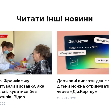
Читати інші новини
о-Франківську
Державні виплати для сім
тували виставку, яка
дітьми можна отримуват
 спілкуватися без
через «Дія.Картку»
типів. Відео
06.08.2026
026