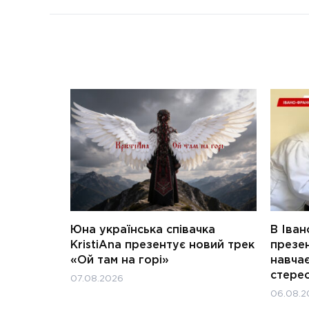
Юна українська співачка
В Іван
KristiAna презентує новий трек
презен
«Ой там на горі»
навчає
стерео
07.08.2026
06.08.2