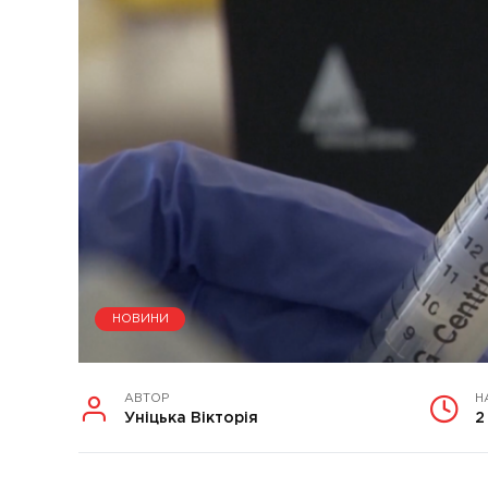
НОВИНИ
АВТОР
Н
Уніцька Вікторія
2