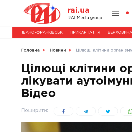
Skip
rai.ua
to
content
НОВИНИ
RAI Media group
ІВАНО-ФРАНКІВСЬК
ПРИКАРПАТТЯ
ВЕРХОВИН
СВІТ
Головна
Новини
Цілющі клітини організм
Цілющі клітини о
лікувати аутоімун
УКРАЇНА
Відео
Поширити: