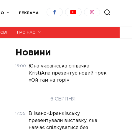
ІО
РЕКЛАМА
СВІТ
ПРО НАС
Новини
Юна українська співачка
15:00
KristiAna презентує новий трек
«Ой там на горі»
6 СЕРПНЯ
В Івано-Франківську
17:05
презентували виставку, яка
навчає спілкуватися без