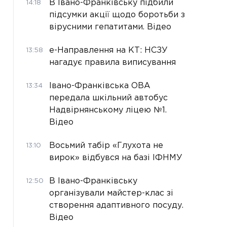
В Івано-Франківську підбили
14:18
підсумки акції щодо боротьби з
вірусними гепатитами. Відео
е-Направлення на КТ: НСЗУ
13:58
нагадує правила виписування
Івано-Франківська ОВА
13:34
передала шкільний автобус
Надвірнянському ліцею №1.
Відео
Восьмий табір «Глухота не
13:10
вирок» відбувся на базі ІФНМУ
В Івано-Франківську
12:50
організували майстер-клас зі
створення адаптивного посуду.
Відео