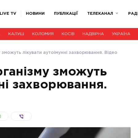
LIVE TV
НОВИНИ
ПУБЛІКАЦІЇ
ТЕЛЕКАНАЛ
РАД
А
КАЛУШ
КОЛОМИЯ
КОСІВ
НАДВІРНА
УКРАЇНА
у зможуть лікувати аутоімунні захворювання. Відео
рганізму зможуть
ні захворювання.