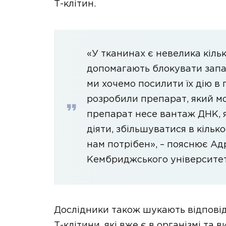
Т-клітин.
«У тканинах є невелика кільк
допомагають блокувати запал
ми хочемо посилити їх дію в
розробили препарат, який м
препарат несе вантаж ДНК, 
діяти, збільшуватися в кільк
нам потрібен», – пояснює Адр
Кембриджського університет
Дослідники також шукають відповід
Т-клітини, які вже є в організмі та