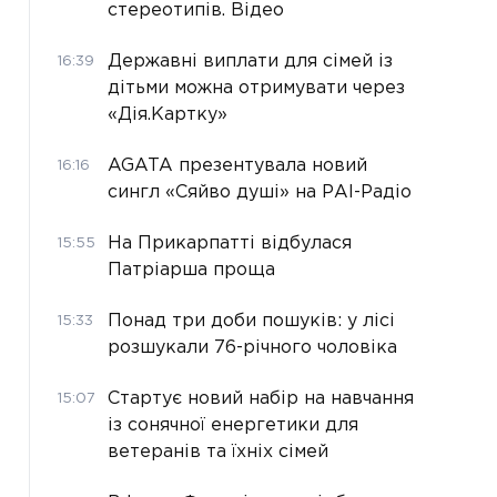
стереотипів. Відео
Державні виплати для сімей із
16:39
дітьми можна отримувати через
«Дія.Картку»
AGATA презентувала новий
16:16
сингл «Сяйво душі» на РАІ-Радіо
На Прикарпатті відбулася
15:55
Патріарша проща
Понад три доби пошуків: у лісі
15:33
розшукали 76-річного чоловіка
Стартує новий набір на навчання
15:07
із сонячної енергетики для
ветеранів та їхніх сімей