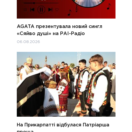
AGATA презентувала новий сингл
«Сяйво душі» на РАІ-Радіо
06.08.2026
На Прикарпатті відбулася Патріарша
проща