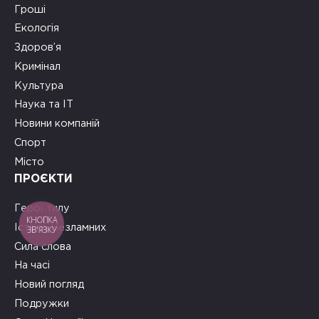
Гроші
Екологія
Здоров’я
Кримінал
Культура
Наука та ІТ
Новини компаній
Спорт
Місто
ПРОЄКТИ
Герої тилу
КНОПКА
Історії Незламних
ЗВ'ЯЗКУ
Сила слова
На часі
Новий погляд
Подружки