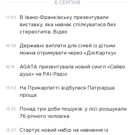
6 СЕРПНЯ
В Івано-Франківську презентували
17:05
виставку, яка навчає спілкуватися без
стереотипів. Відео
Державні виплати для сімей із дітьми
16:39
можна отримувати через «Дія.Картку»
AGATA презентувала новий сингл «Сяйво
16:16
душі» на РАІ-Радіо
На Прикарпатті відбулася Патріарша
15:55
проща
Понад три доби пошуків: у лісі розшукали
15:33
76-річного чоловіка
Стартує новий набір на навчання із
15:07