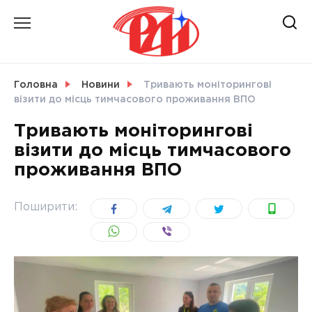
Skip
to
content
НОВИНИ
Головна
Новини
Тривають моніторингові
візити до місць тимчасового проживання ВПО
СВІТ
Тривають моніторингові
візити до місць тимчасового
проживання ВПО
УКРАЇНА
Поширити: