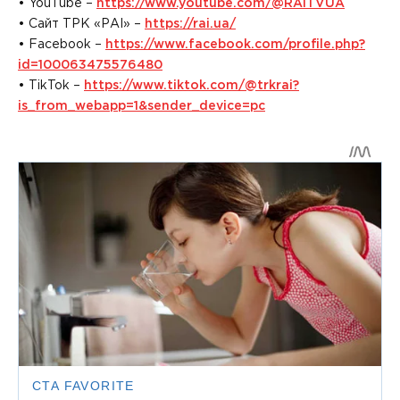
• YouTube –
https://www.youtube.com/@RAITVUA
• Сайт ТРК «РАІ» –
https://rai.ua/
• Facebook –
https://www.facebook.com/profile.php?
id=100063475576480
• TikTok –
https://www.tiktok.com/@trkrai?
is_from_webapp=1&sender_device=pc