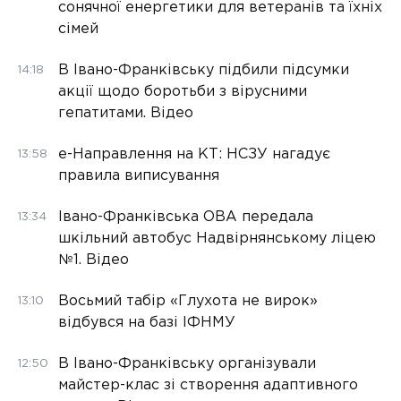
сонячної енергетики для ветеранів та їхніх
сімей
В Івано-Франківську підбили підсумки
14:18
акції щодо боротьби з вірусними
гепатитами. Відео
е-Направлення на КТ: НСЗУ нагадує
13:58
правила виписування
Івано-Франківська ОВА передала
13:34
шкільний автобус Надвірнянському ліцею
№1. Відео
Восьмий табір «Глухота не вирок»
13:10
відбувся на базі ІФНМУ
В Івано-Франківську організували
12:50
майстер-клас зі створення адаптивного