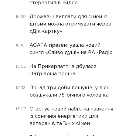
стереотипів. Відео
Державні виплати для сімей із
16:39
дітьми можна отримувати через
«Дія.Картку»
AGATA презентувала новий
16:16
сингл «Сяйво душі» на РАІ-Радіо
На Прикарпатті відбулася
15:55
Патріарша проща
Понад три доби пошуків: у лісі
15:33
розшукали 76-річного чоловіка
Стартує новий набір на навчання
15:07
із сонячної енергетики для
ветеранів та їхніх сімей