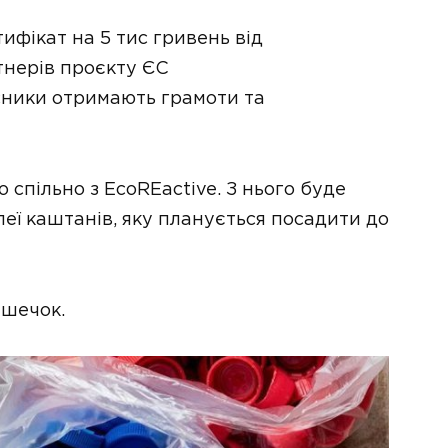
фікат на 5 тис гривень від
тнерів проєкту ЄС
сники отримають грамоти та
спільно з EcoREactive. З нього буде
еї каштанів, яку планується посадити до
ишечок.