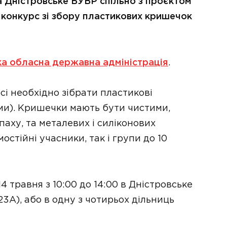
 Дністровське БУВР спільно з проєктом
конкурс зі збору пластикових кришечок
ка обласна державна адміністрація
.
сі необхідно зібрати пластикові
ми). Кришечки мають бути чистими,
паху, та металевих і силіконових
остійні учасники, так і групи до 10
 травня з 10:00 до 14:00 в Дністровське
23А), або в одну з чотирьох дільниць