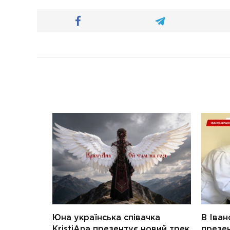
Юна українська співачка
В Іван
KristiAna презентує новий трек
презен