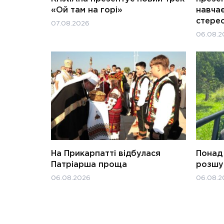
«Ой там на горі»
навчає
стерео
07.08.2026
06.08.2
На Прикарпатті відбулася
Понад 
Патріарша проща
розшук
06.08.2026
06.08.2