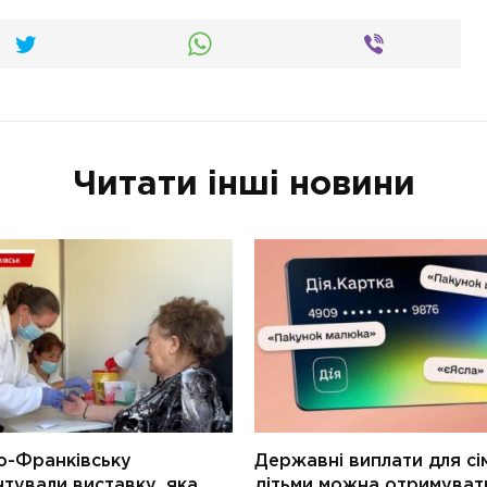
Читати інші новини
о-Франківську
Державні виплати для сім
тували виставку, яка
дітьми можна отримуват