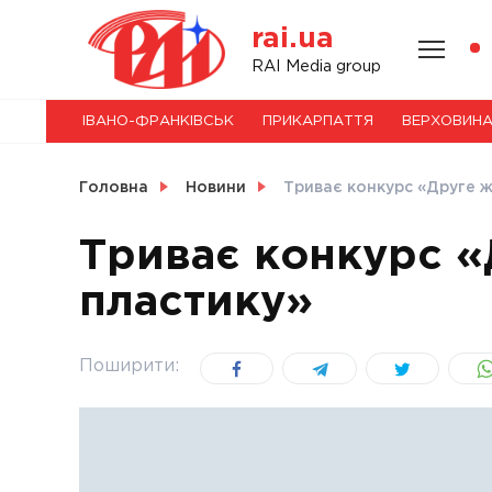
Skip
rai.ua
to
content
НОВИНИ
RAI Media group
ІВАНО-ФРАНКІВСЬК
ПРИКАРПАТТЯ
ВЕРХОВИН
СВІТ
Головна
Новини
Триває конкурс «Друге ж
Триває конкурс «
пластику»
УКРАЇНА
Поширити: