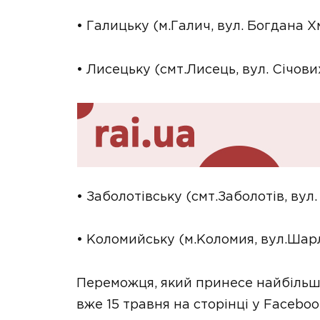
• Галицьку (м.Галич, вул. Богдана Х
• Лисецьку (смт.Лисець, вул. Січових
• Заболотівську (смт.Заболотів, вул
• Коломийську (м.Коломия, вул.Шарл
Переможця, який принесе найбільш
вже 15 травня на сторінці у Faceboo