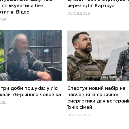
 спілкуватися без
через «Дія.Картку»
типів. Відео
06.08.2026
026
три доби пошуків: у лісі
Стартує новий набір на
али 76-річного чоловіка
навчання із сонячної
енергетики для ветерані
026
їхніх сімей
06.08.2026