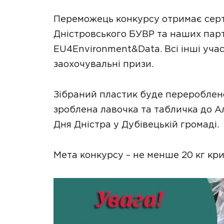
Переможець конкурсу отримає серти
Дністровського БУВР та наших пар
EU4Environment&Data. Всі інші уча
заохочувальні призи.
Зібраний пластик буде перероблено 
зроблена лавочка та табличка до Ал
Дня Дністра у Дубівецькій громаді.
Мета конкурсу – не менше 20 кг кр