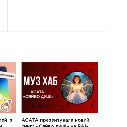
ей із
AGATA презентувала новий
и
сингл «Сяйво душі» на РАІ-