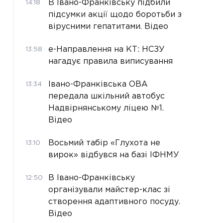
В Івано-Франківську підбили
14:18
підсумки акції щодо боротьби з
вірусними гепатитами. Відео
е-Направлення на КТ: НСЗУ
13:58
нагадує правила виписування
Івано-Франківська ОВА
13:34
передала шкільний автобус
Надвірнянському ліцею №1.
Відео
Восьмий табір «Глухота не
13:10
вирок» відбувся на базі ІФНМУ
В Івано-Франківську
12:50
організували майстер-клас зі
створення адаптивного посуду.
Відео