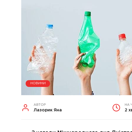
НОВИНИ
АВТОР
НА 
Лазорик Яна
2 х