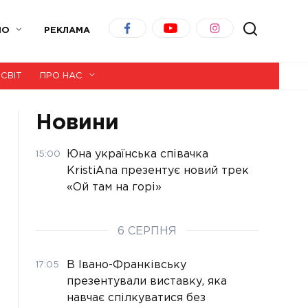
ІО
РЕКЛАМА
СВІТ
ПРО НАС
Новини
Юна українська співачка
15:00
KristiAna презентує новий трек
«Ой там на горі»
6 СЕРПНЯ
В Івано-Франківську
17:05
презентували виставку, яка
навчає спілкуватися без