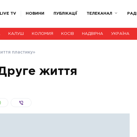
LIVE TV
НОВИНИ
ПУБЛІКАЦІЇ
ТЕЛЕКАНАЛ
РАД
А
КАЛУШ
КОЛОМИЯ
КОСІВ
НАДВІРНА
УКРАЇНА
иття пластику»
Друге життя