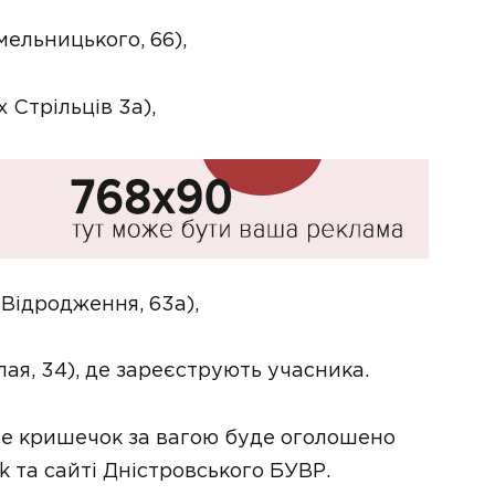
мельницького, 66),
 Стрільців 3а),
. Відродження, 63а),
ая, 34), де зареєструють учасника.
е кришечок за вагою буде оголошено
k та сайті Дністровського БУВР.