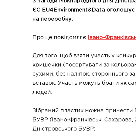
З нагоди Міжнародного дня Дністра
ЄС EU4Environment&Data оголошує 
на переробку.
Про це повідомляє
Івано-Франківсь
Для того, щоб взяти участь у конкур
кришечки (посортувати за кольора
сухими, без наліпок, стороннього за
вставок. Участь можуть брати як сам
людей.
Зібраний пластик можна принести 14
БУВР (Івано-Франківськ, Сахарова, 
Дністровського БУВР: