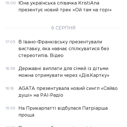
Юна українська співачка KristiAna
15:00
презентує новий трек «Ой там на горі»
6 СЕРПНЯ
В Івано-Франківську презентували
17:05
виставку, яка навчає спілкуватися без
стереотипів. Відео
Державні виплати для сімей із дітьми
16:39
можна отримувати через «Дія.Картку»
AGATA презентувала новий сингл «Сяйво
16:16
душі» на РАІ-Радіо
На Прикарпатті відбулася Патріарша
15:55
проща