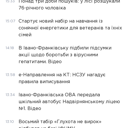
Понад три доби пошуків: у лісі розшукали
15:33
76-річного чоловіка
Стартує новий набір на навчання із
15:07
сонячної енергетики для ветеранів та їхніх
сімей
В Івано-Франківську підбили підсумки
14:18
акції щодо боротьби з вірусними
гепатитами. Відео
е-Направлення на КТ: НСЗУ нагадує
13:58
правила виписування
Івано-Франківська ОВА передала
13:34
шкільний автобус Надвірнянському ліцею
№1. Відео
Восьмий табір «Глухота не вирок»
13:10