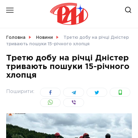
Skip
to
content
НОВИНИ
Головна
Новини
Третю добу на річці Дністер
тривають пошуки 15-річного хлопця
СВІТ
Третю добу на річці Дністер
тривають пошуки 15-річного
хлопця
УКРАЇНА
Поширити: