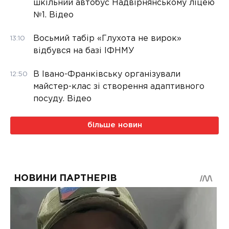
шкільний автобус Надвірнянському ліцею
№1. Відео
Восьмий табір «Глухота не вирок»
13:10
відбувся на базі ІФНМУ
В Івано-Франківську організували
12:50
майстер-клас зі створення адаптивного
посуду. Відео
більше новин