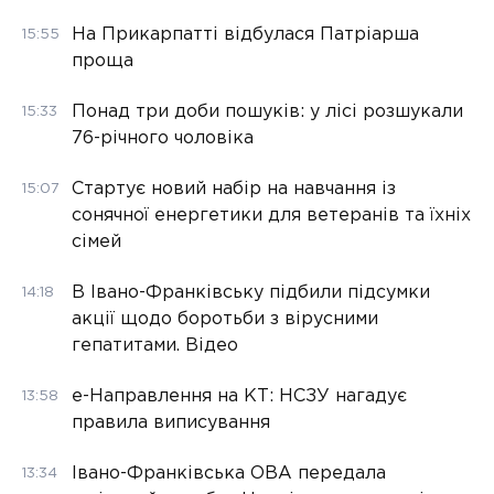
На Прикарпатті відбулася Патріарша
15:55
проща
Понад три доби пошуків: у лісі розшукали
15:33
76-річного чоловіка
Стартує новий набір на навчання із
15:07
сонячної енергетики для ветеранів та їхніх
сімей
В Івано-Франківську підбили підсумки
14:18
акції щодо боротьби з вірусними
гепатитами. Відео
е-Направлення на КТ: НСЗУ нагадує
13:58
правила виписування
Івано-Франківська ОВА передала
13:34