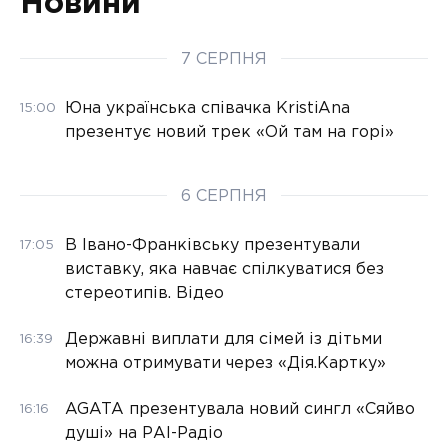
Новини
7 СЕРПНЯ
Юна українська співачка KristiAna
15:00
презентує новий трек «Ой там на горі»
6 СЕРПНЯ
В Івано-Франківську презентували
17:05
виставку, яка навчає спілкуватися без
стереотипів. Відео
Державні виплати для сімей із дітьми
16:39
можна отримувати через «Дія.Картку»
AGATA презентувала новий сингл «Сяйво
16:16
душі» на РАІ-Радіо