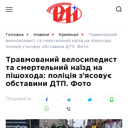
Skip
to
content
НОВИНИ
Головна
Новини
Кримінал
Травмований
велосипедист та смертельний наїзд на пішохода:
СВІТ
поліція з’ясовує обставини ДТП. Фото
Травмований велосипедист
та смертельний наїзд на
пішохода: поліція з’ясовує
УКРАЇНА
обставини ДТП. Фото
Поширити: