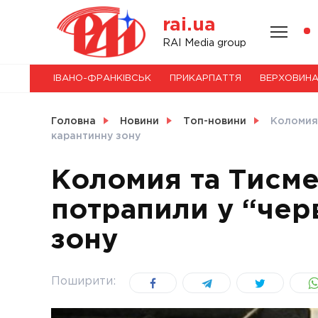
Skip
rai.ua
to
content
НОВИНИ
RAI Media group
ІВАНО-ФРАНКІВСЬК
ПРИКАРПАТТЯ
ВЕРХОВИН
СВІТ
Головна
Новини
Топ-новини
Коломия 
карантинну зону
Коломия та Тисм
УКРАЇНА
потрапили у “чер
зону
Поширити: