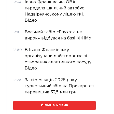
Івано-Франківська ОВА
13:34
передала шкільний автобус
Надвірнянському ліцею №1.
Відео
Восьмий табір «Глухота не
13:10
вирок» відбувся на базі ІФНМУ
В Івано-Франківську
12:50
організували майстер-клас зі
створення адаптивного посуду.
Відео
За сім місяців 2026 року
12:25
туристичний збір на Прикарпатті
перевищив 33,5 млн грн
більше новин