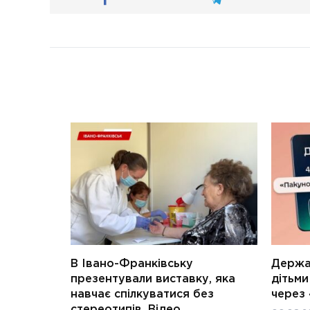
В Івано-Франківську
Держав
презентували виставку, яка
дітьм
навчає спілкуватися без
через 
стереотипів. Відео