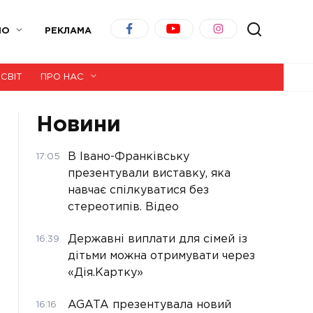
ІО
РЕКЛАМА
СВІТ
ПРО НАС
Новини
В Івано-Франківську
17:05
презентували виставку, яка
навчає спілкуватися без
стереотипів. Відео
Державні виплати для сімей із
16:39
дітьми можна отримувати через
«Дія.Картку»
AGATA презентувала новий
16:16