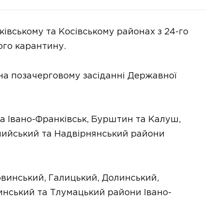
івському та Косівському районах з 24-го
го карантину.
на позачерговому засіданні Державної
та Івано-Франківськ, Бурштин та Калуш,
мийський та Надвірнянський райони
овинський, Галицький, Долинський,
инський та Тлумацький райони Івано-