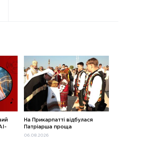
вий
На Прикарпатті відбулася
АІ-
Патріарша проща
06.08.2026