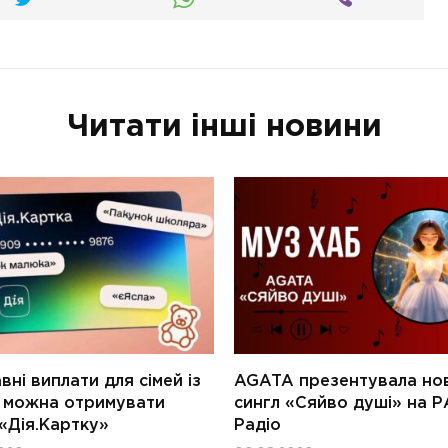
Читати інші новини
ні виплати для сімей із
AGATA презентувала но
и можна отримувати
сингл «Сяйво душі» на Р
«Дія.Картку»
Радіо