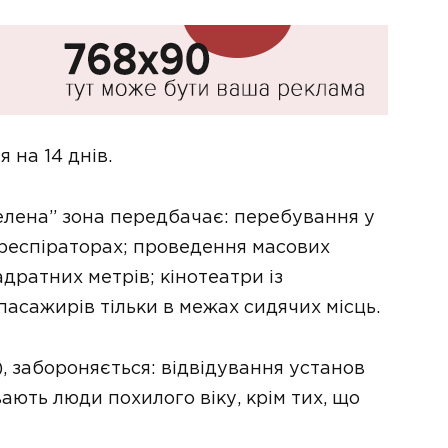
 на 14 днів.
зелена” зона передбачає: перебування у
 респіраторах; проведення масових
адратних метрів; кінотеатри із
асажирів тільки в межах сидячих місць.
, забороняється: відвідування установ
ають люди похилого віку, крім тих, що