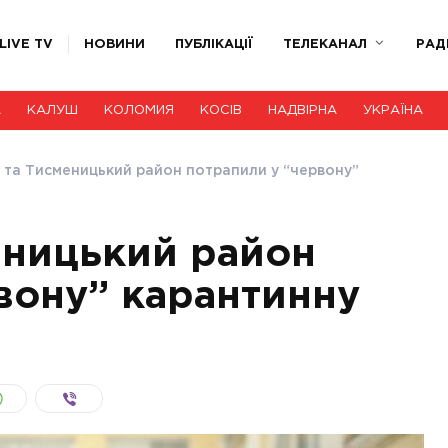
LIVE TV
НОВИНИ
ПУБЛІКАЦІЇ
ТЕЛЕКАНАЛ
РАД
А
КАЛУШ
КОЛОМИЯ
КОСІВ
НАДВІРНА
УКРАЇНА
та Тисменицький район потрапили у “червону”
еницький район
вону” карантинну