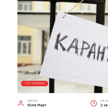
ТОП-НОВИНИ
АВТОР
НА Ч
Юлія Март
2 хв