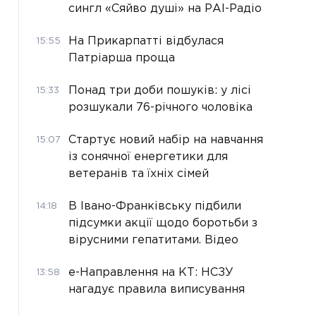
сингл «Сяйво душі» на РАІ-Радіо
На Прикарпатті відбулася
15:55
Патріарша проща
Понад три доби пошуків: у лісі
15:33
розшукали 76-річного чоловіка
Стартує новий набір на навчання
15:07
із сонячної енергетики для
ветеранів та їхніх сімей
В Івано-Франківську підбили
14:18
підсумки акції щодо боротьби з
вірусними гепатитами. Відео
е-Направлення на КТ: НСЗУ
13:58
нагадує правила виписування