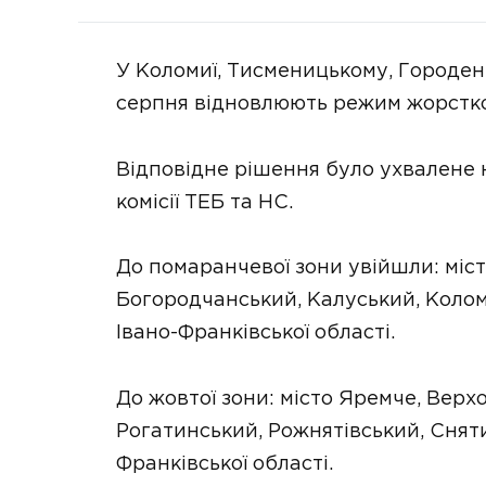
У Коломиї, Тисменицькому, Городенк
серпня відновлюють режим жорстко
Відповідне рішення було ухвалене 
комісії ТЕБ та НС.
До помаранчевої зони увійшли: міс
Богородчанський, Калуський, Коло
Івано-Франківської області.
До жовтої зони: місто Яремче, Верх
Рогатинський, Рожнятівський, Снят
Франківської області.