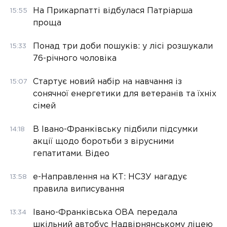
На Прикарпатті відбулася Патріарша
15:55
проща
Понад три доби пошуків: у лісі розшукали
15:33
76-річного чоловіка
Стартує новий набір на навчання із
15:07
сонячної енергетики для ветеранів та їхніх
сімей
В Івано-Франківську підбили підсумки
14:18
акції щодо боротьби з вірусними
гепатитами. Відео
е-Направлення на КТ: НСЗУ нагадує
13:58
правила виписування
Івано-Франківська ОВА передала
13:34
шкільний автобус Надвірнянському ліцею