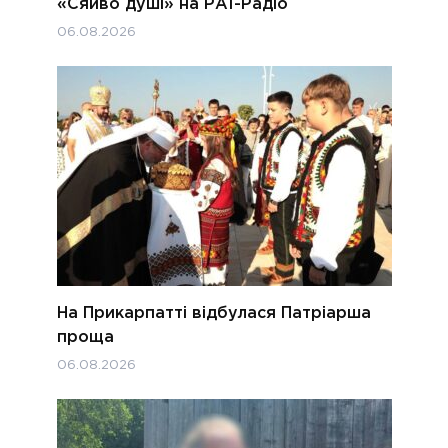
«Сяйво душі» на РАІ-Радіо
06.08.2026
На Прикарпатті відбулася Патріарша
проща
06.08.2026