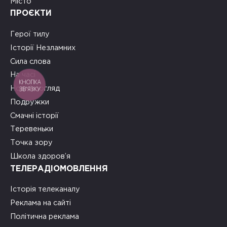
Місто
ПРОЄКТИ
Герої тилу
Історії Незламних
Сила слова
На часі
КНОПКА
Новий погляд
ЗВ'ЯЗКУ
Подружки
Смачні історії
Теревеньки
Точка зору
Школа здоров’я
ТЕЛЕРАДІОМОВЛЕННЯ
Історія телеканалу
Реклама на сайті
Політична реклама