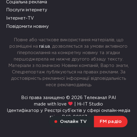
Соціальна реклама
Послуги інтернету
Інтернет-TV
Повідомити новину
Повне або часткове використання матеріалів, що
розміщені на
rai.ua
, дозволяється за умови активного
гіперпосилання на конкретну новину та згадки
першоджерела не нижче другого абзацу тексту.
Матеріали з позначкою Новини компаній, Варто знати,
Спецрепортаж публікуються на правах реклами. За
достовірність рекламної інформації відповідальність
несе рекламодавець
Всі права захищено © 2026 Телеканал РАІ
made with love
| Hi-IT Studio
Ідентифікатор у Реєстрі суб’єктів у сфері онлайн-медіа
rai.ua R40-00967
Онлайн TV
FM радіо