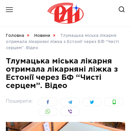
Skip
to
content
НОВИНИ
Головна
Новини
Тлумацька міська лікарня
отримала лікарняні ліжка з Естонії через БФ “Чисті
СВІТ
серцем”. Відео
Тлумацька міська лікарня
отримала лікарняні ліжка з
Естонії через БФ “Чисті
УКРАЇНА
серцем”. Відео
Поширити: