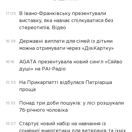
В Івано-Франківську презентували
17:05
виставку, яка навчає спілкуватися без
стереотипів. Відео
Державні виплати для сімей із дітьми
16:39
можна отримувати через «Дія.Картку»
AGATA презентувала новий сингл «Сяйво
16:16
душі» на РАІ-Радіо
На Прикарпатті відбулася Патріарша
15:55
проща
Понад три доби пошуків: у лісі розшукали
15:33
76-річного чоловіка
Стартує новий набір на навчання із
15:07
сонячної енергетики для ветеранів та їхніх