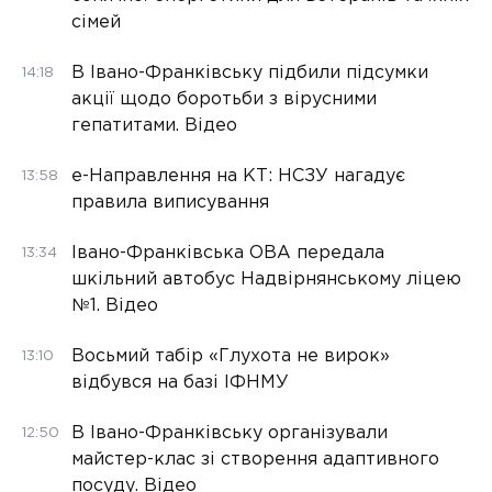
сімей
В Івано-Франківську підбили підсумки
14:18
акції щодо боротьби з вірусними
гепатитами. Відео
е-Направлення на КТ: НСЗУ нагадує
13:58
правила виписування
Івано-Франківська ОВА передала
13:34
шкільний автобус Надвірнянському ліцею
№1. Відео
Восьмий табір «Глухота не вирок»
13:10
відбувся на базі ІФНМУ
В Івано-Франківську організували
12:50
майстер-клас зі створення адаптивного
посуду. Відео