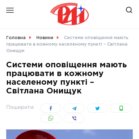
Skip
to
content
НОВИНИ
Головна
Новини
Системи оповіщення мають
працювати в кожному населеному пункті – Світлана
СВІТ
Онищук
Системи оповіщення мають
працювати в кожному
населеному пункті –
УКРАЇНА
Світлана Онищук
Поширити: