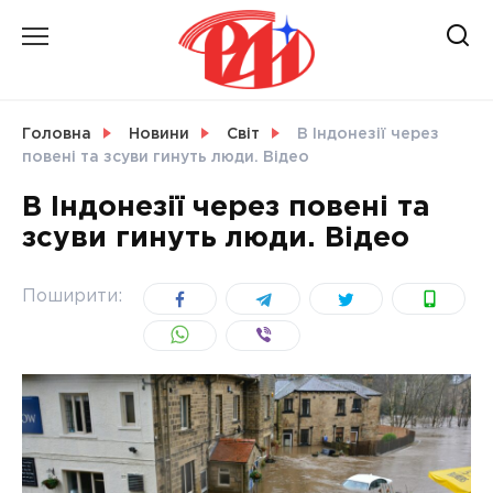
Skip
to
content
НОВИНИ
Головна
Новини
Світ
В Індонезії через
повені та зсуви гинуть люди. Відео
СВІТ
В Індонезії через повені та
зсуви гинуть люди. Відео
УКРАЇНА
Поширити: