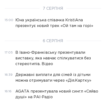
7 СЕРПНЯ
Юна українська співачка KristiAna
15:00
презентує новий трек «Ой там на горі»
6 СЕРПНЯ
В Івано-Франківську презентували
17:05
виставку, яка навчає спілкуватися без
стереотипів. Відео
Державні виплати для сімей із дітьми
16:39
можна отримувати через «Дія.Картку»
AGATA презентувала новий сингл «Сяйво
16:16
душі» на РАІ-Радіо