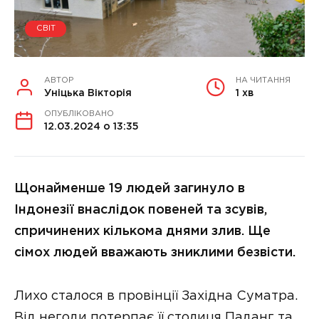
СВІТ
АВТОР
НА ЧИТАННЯ
Уніцька Вікторія
1 хв
ОПУБЛІКОВАНО
12.03.2024 о 13:35
Щонайменше 19 людей загинуло в
Індонезії внаслідок повеней та зсувів,
спричинених кількома днями злив. Ще
сімох людей вважають зниклими безвісти.
Лихо сталося в провінції Західна Суматра.
Від негоди потерпає її столиця Паданг та