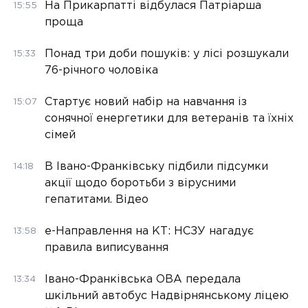
На Прикарпатті відбулася Патріарша
15:55
проща
Понад три доби пошуків: у лісі розшукали
15:33
76-річного чоловіка
Стартує новий набір на навчання із
15:07
сонячної енергетики для ветеранів та їхніх
сімей
В Івано-Франківську підбили підсумки
14:18
акції щодо боротьби з вірусними
гепатитами. Відео
е-Направлення на КТ: НСЗУ нагадує
13:58
правила виписування
Івано-Франківська ОВА передала
13:34
шкільний автобус Надвірнянському ліцею