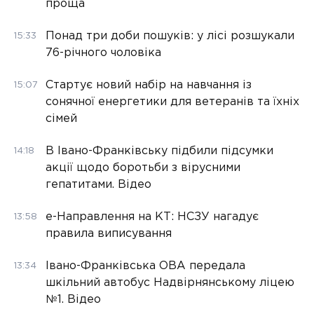
проща
Понад три доби пошуків: у лісі розшукали
15:33
76-річного чоловіка
Стартує новий набір на навчання із
15:07
сонячної енергетики для ветеранів та їхніх
сімей
В Івано-Франківську підбили підсумки
14:18
акції щодо боротьби з вірусними
гепатитами. Відео
е-Направлення на КТ: НСЗУ нагадує
13:58
правила виписування
Івано-Франківська ОВА передала
13:34
шкільний автобус Надвірнянському ліцею
№1. Відео