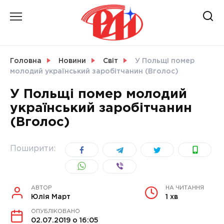
Skip
to
content
НОВИНИ
Головна
Новини
Світ
У Польщі помер
молодий український заробітчанин (Вголос)
СВІТ
У Польщі помер молодий
український заробітчанин
(Вголос)
УКРАЇНА
Поширити:
АВТОР
НА ЧИТАННЯ
Юлія Март
1 хв
ОПУБЛІКОВАНО
02.07.2019 о 16:05