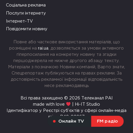
Соціальна реклама
Послуги інтернету
Інтернет-TV
Повідомити новину
Повне або часткове використання матеріалів, що
розміщені на
rai.ua
, дозволяється за умови активного
гіперпосилання на конкретну новину та згадки
першоджерела не нижче другого абзацу тексту.
Матеріали з позначкою Новини компаній, Варто знати,
Спецрепортаж публікуються на правах реклами. За
достовірність рекламної інформації відповідальність
несе рекламодавець
Всі права захищено © 2026 Телеканал РАІ
made with love
| Hi-IT Studio
Ідентифікатор у Реєстрі суб’єктів у сфері онлайн-медіа
rai.ua R40-00967
Онлайн TV
FM радіо