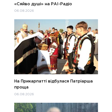
«Сяйво душі» на РАІ-Радіо
06.08.2026
На Прикарпатті відбулася Патріарша
проща
06.08.2026