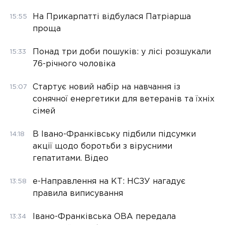
На Прикарпатті відбулася Патріарша
15:55
проща
Понад три доби пошуків: у лісі розшукали
15:33
76-річного чоловіка
Стартує новий набір на навчання із
15:07
сонячної енергетики для ветеранів та їхніх
сімей
В Івано-Франківську підбили підсумки
14:18
акції щодо боротьби з вірусними
гепатитами. Відео
е-Направлення на КТ: НСЗУ нагадує
13:58
правила виписування
Івано-Франківська ОВА передала
13:34