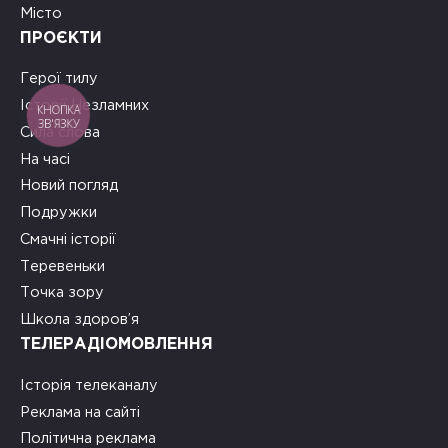
Місто
ПРОЄКТИ
Герої тилу
Історії Незламних
КНОПКА
ЗВ'ЯЗКУ
Сила слова
На часі
Новий погляд
Подружки
Смачні історії
Теревеньки
Точка зору
Школа здоров’я
ТЕЛЕРАДІОМОВЛЕННЯ
Історія телеканалу
Реклама на сайті
Політична реклама