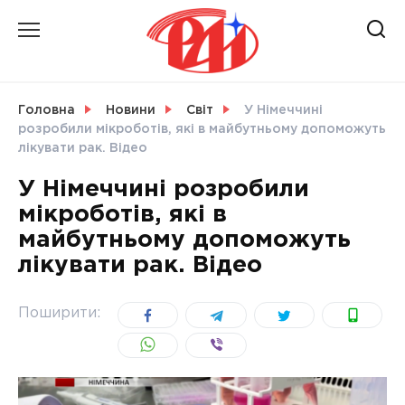
Skip
to
content
НОВИНИ
Головна
Новини
Світ
У Німеччині
розробили мікроботів, які в майбутньому допоможуть
СВІТ
лікувати рак. Відео
У Німеччині розробили
мікроботів, які в
майбутньому допоможуть
УКРАЇНА
лікувати рак. Відео
Поширити: