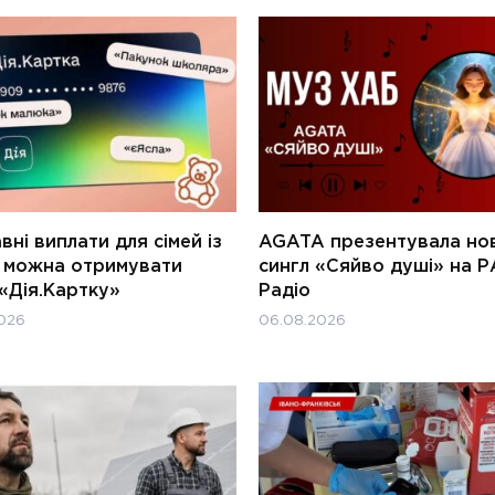
ні виплати для сімей із
AGATA презентувала но
и можна отримувати
сингл «Сяйво душі» на Р
«Дія.Картку»
Радіо
026
06.08.2026