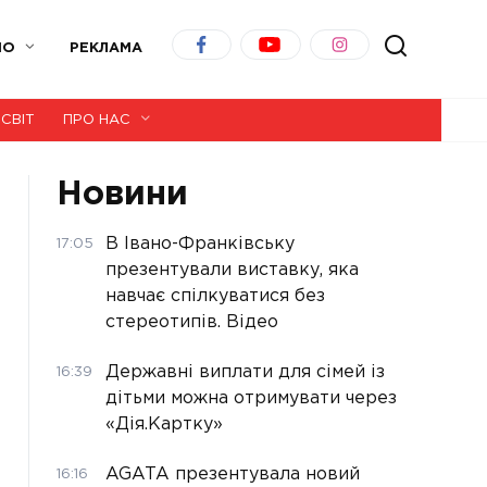
ІО
РЕКЛАМА
СВІТ
ПРО НАС
Новини
В Івано-Франківську
17:05
презентували виставку, яка
навчає спілкуватися без
стереотипів. Відео
Державні виплати для сімей із
16:39
дітьми можна отримувати через
«Дія.Картку»
AGATA презентувала новий
16:16