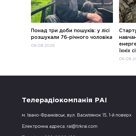
Понад три доби пошуків: у лісі
Старту
розшукали 76-річного чоловіка
навчан
енерге
06.08.2026
їхніх с
06.08.2
Телерадіокомпанія РАІ
м. Івано-Франківськ, вул. Василіянок 15, 1-й поверх
Електронна адреса:
rai@trkrai.com