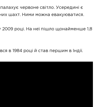
 спалахує червоне світло. Усередині є
йних шахт. Ними можна евакуюватися.
 2009 році. На неї пішло щонайменше 1,8
я в 1984 році й став першим в Індії.