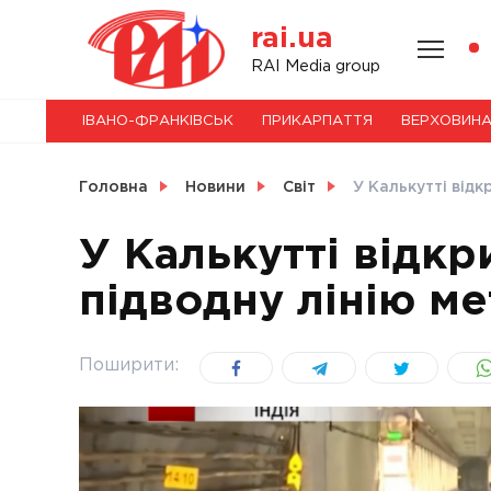
Skip
rai.ua
to
content
НОВИНИ
RAI Media group
ІВАНО-ФРАНКІВСЬК
ПРИКАРПАТТЯ
ВЕРХОВИН
СВІТ
Головна
Новини
Світ
У Калькутті відк
У Калькутті відкр
підводну лінію ме
УКРАЇНА
Поширити: