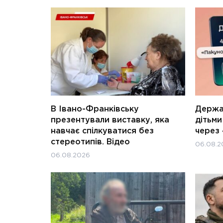
В Івано-Франківську
Держав
презентували виставку, яка
дітьм
навчає спілкуватися без
через 
стереотипів. Відео
06.08.2
06.08.2026