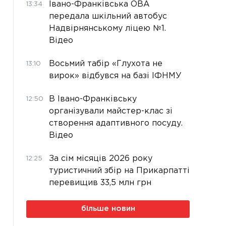
Івано-Франківська ОВА
13:34
передала шкільний автобус
Надвірнянському ліцею №1.
Відео
Восьмий табір «Глухота не
13:10
вирок» відбувся на базі ІФНМУ
В Івано-Франківську
12:50
організували майстер-клас зі
створення адаптивного посуду.
Відео
За сім місяців 2026 року
12:25
туристичний збір на Прикарпатті
перевищив 33,5 млн грн
більше новин