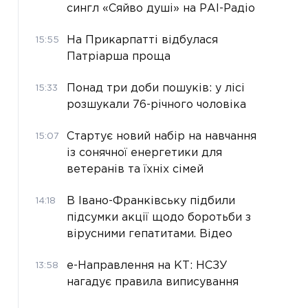
сингл «Сяйво душі» на РАІ-Радіо
На Прикарпатті відбулася
15:55
Патріарша проща
Понад три доби пошуків: у лісі
15:33
розшукали 76-річного чоловіка
Стартує новий набір на навчання
15:07
із сонячної енергетики для
ветеранів та їхніх сімей
В Івано-Франківську підбили
14:18
підсумки акції щодо боротьби з
вірусними гепатитами. Відео
е-Направлення на КТ: НСЗУ
13:58
нагадує правила виписування