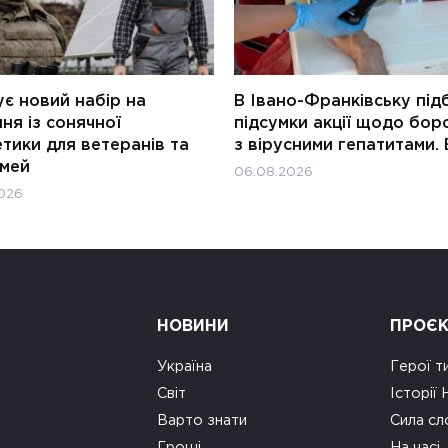
є новий набір на
В Івано-Франківську під
ня із сонячної
підсумки акції щодо бор
тики для ветеранів та
з вірусними гепатитами. 
імей
06.08.2026
026
НОВИНИ
ПРОЄ
Україна
Герої т
Світ
Історії
Варто знати
Сила сл
Гроші
На часі