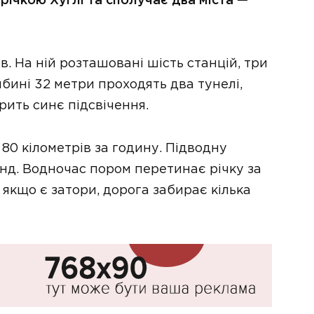
річкою Хуглі та сполучає два міста —
в. На ній розташовані шість станцій, три
ибині 32 метри проходять два тунелі,
рить синє підсвічення.
 80 кілометрів за годину. Підводну
нд. Водночас пором перетинає річку за
 якщо є затори, дорога забирає кілька