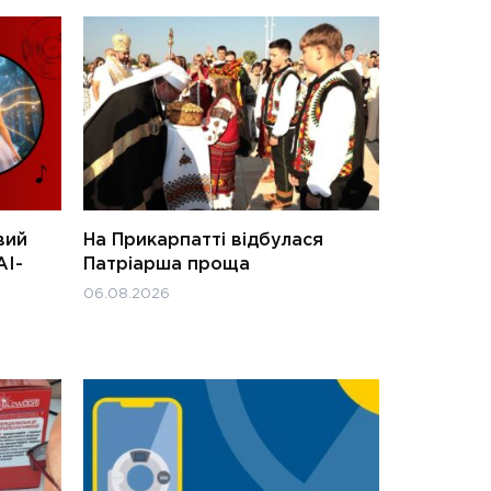
вий
На Прикарпатті відбулася
АІ-
Патріарша проща
06.08.2026