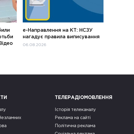
били
е-Направлення на КТ: НСЗУ
отьби
нагадує правила виписування
Відео
06.08.2026
КТИ
ТЕЛЕРАДІОМОВЛЕННЯ
илу
Історія телеканалу
 Незламних
Реклама на сайті
ова
Політична реклама
Соціальна реклама