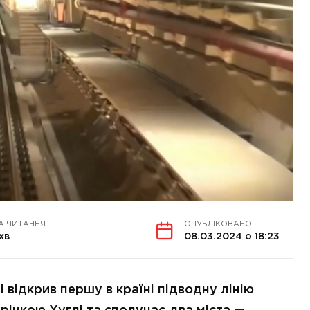
А ЧИТАННЯ
ОПУБЛІКОВАНО
 хв
08.03.2024 о 18:23
 відкрив першу в країні підводну лінію