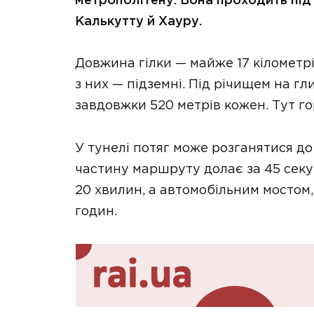
метрополітену. Вона проходить під 
Калькутту й Хауру.
Довжина гілки — майже 17 кілометрі
з них — підземні. Під річищем на гл
завдовжки 520 метрів кожен. Тут го
У тунелі потяг може розганятися до
частину маршруту долає за 45 секу
20 хвилин, а автомобільним мостом,
годин.