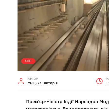
СВІТ
АВТОР
Н
Уніцька Вікторія
1
Прем’єр-міністр Індії Нарендра Моді