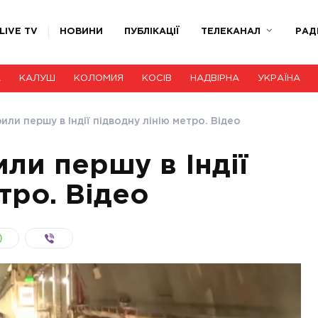
LIVE TV
НОВИНИ
ПУБЛІКАЦІЇ
ТЕЛЕКАНАЛ
РАД
А
КАЛУШ
КОЛОМИЯ
КОСІВ
НАДВІРНА
УКРАЇНА
рили першу в Індії підводну лінію метро. Відео
или першу в Індії
тро. Відео