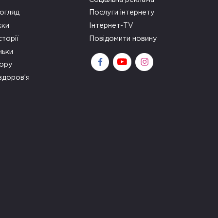
огляд
Послуги інтернету
ки
Інтернет-TV
сторії
Повідомити новину
ньки
зору
здоров’я