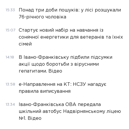
Понад три доби пошуків: у лісі розшукали
15:33
76-річного чоловіка
Стартує новий набір на навчання із
15:07
сонячної енергетики для ветеранів та їхніх
сімей
В Івано-Франківську підбили підсумки
14:18
акції щодо боротьби з вірусними
гепатитами. Відео
е-Направлення на КТ: НСЗУ нагадує
13:58
правила виписування
Івано-Франківська ОВА передала
13:34
шкільний автобус Надвірнянському ліцею
№1. Відео