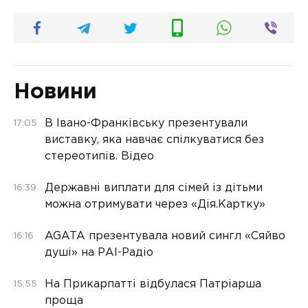
Новини
В Івано-Франківську презентували
17:05
виставку, яка навчає спілкуватися без
стереотипів. Відео
Державні виплати для сімей із дітьми
16:39
можна отримувати через «Дія.Картку»
AGATA презентувала новий сингл «Сяйво
16:16
душі» на РАІ-Радіо
На Прикарпатті відбулася Патріарша
15:55
проща