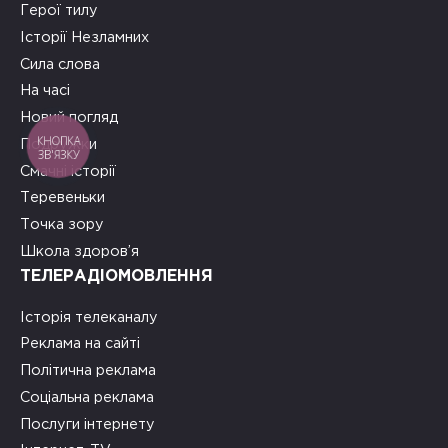
Герої тилу
Історії Незламних
Сила слова
На часі
Новий погляд
КНОПКА
Подружки
ЗВ'ЯЗКУ
Смачні історії
Теревеньки
Точка зору
Школа здоров’я
ТЕЛЕРАДІОМОВЛЕННЯ
Історія телеканалу
Реклама на сайті
Політична реклама
Соціальна реклама
Послуги інтернету