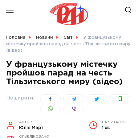
Skip
to
content
НОВИНИ
Головна
Новини
Світ
У французькому
містечку пройшов парад на честь Тільзитського миру
СВІТ
(відео)
У французькому містечку
пройшов парад на честь
Тільзитського миру (відео)
УКРАЇНА
Поширити:
АВТОР
НА ЧИТАННЯ
Юлія Март
1 хв
ОПУБЛІКОВАНО