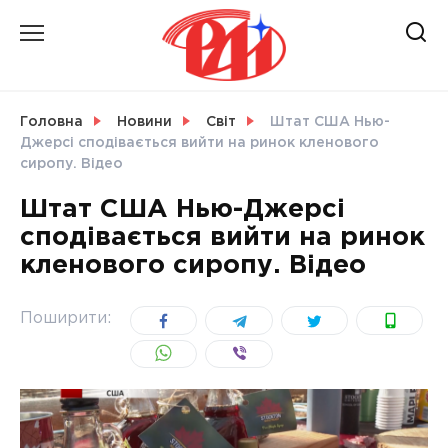
Skip
to
content
НОВИНИ
Головна
Новини
Світ
Штат США Нью-
Джерсі сподівається вийти на ринок кленового
СВІТ
сиропу. Відео
Штат США Нью-Джерсі
сподівається вийти на ринок
кленового сиропу. Відео
УКРАЇНА
Поширити: