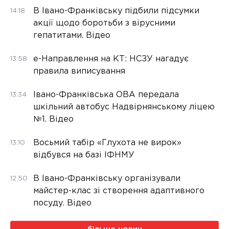
В Івано-Франківську підбили підсумки
14:18
акції щодо боротьби з вірусними
гепатитами. Відео
е-Направлення на КТ: НСЗУ нагадує
13:58
правила виписування
Івано-Франківська ОВА передала
13:34
шкільний автобус Надвірнянському ліцею
№1. Відео
Восьмий табір «Глухота не вирок»
13:10
відбувся на базі ІФНМУ
В Івано-Франківську організували
12:50
майстер-клас зі створення адаптивного
посуду. Відео