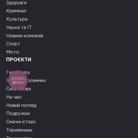
Здоров’я
Кримінал
Культура
Наука та ІТ
Новини компаній
Спорт
Місто
ПРОЄКТИ
Герої тилу
КНОПКА
Історії Незламних
ЗВ'ЯЗКУ
Сила слова
На часі
Новий погляд
Подружки
Смачні історії
Теревеньки