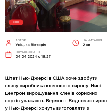
СВІТ
АВТОР
НА ЧИТАННЯ
Уніцька Вікторія
2 хв
ОПУБЛІКОВАНО
04.04.2024 о 16:27
Штат Нью-Джерсі в США хоче здобути
славу виробника кленового сиропу. Нині
центром вирощування кленів корисних
сортів уважають Вермонт. Водночас сироп
у Нью-Джерсі хочуть виготовляти з