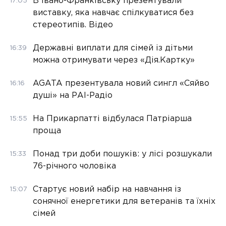
В Івано-Франківську презентували
17:05
виставку, яка навчає спілкуватися без
стереотипів. Відео
Державні виплати для сімей із дітьми
16:39
можна отримувати через «Дія.Картку»
AGATA презентувала новий сингл «Сяйво
16:16
душі» на РАІ-Радіо
На Прикарпатті відбулася Патріарша
15:55
проща
Понад три доби пошуків: у лісі розшукали
15:33
76-річного чоловіка
Стартує новий набір на навчання із
15:07
сонячної енергетики для ветеранів та їхніх
сімей