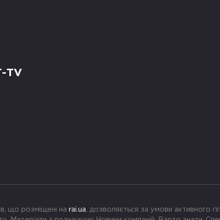
Т-TV
в, що розміщені на
rai.ua
, дозволяється за умови активного г
. Матеріали з позначкою Новини компаній, Варто знати, Спе