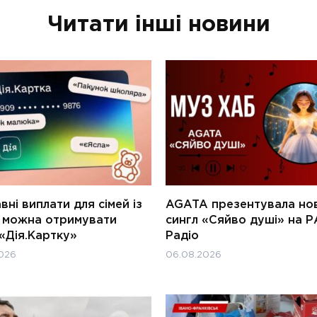
Читати інші новини
ні виплати для сімей із
AGATA презентувала но
и можна отримувати
сингл «Сяйво душі» на Р
«Дія.Картку»
Радіо
026
06.08.2026