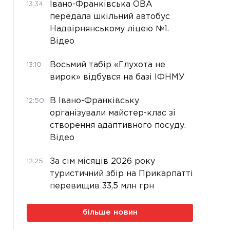
Івано-Франківська ОВА
13:34
передала шкільний автобус
Надвірнянському ліцею №1.
Відео
Восьмий табір «Глухота не
13:10
вирок» відбувся на базі ІФНМУ
В Івано-Франківську
12:50
організували майстер-клас зі
створення адаптивного посуду.
Відео
За сім місяців 2026 року
12:25
туристичний збір на Прикарпатті
перевищив 33,5 млн грн
більше новин