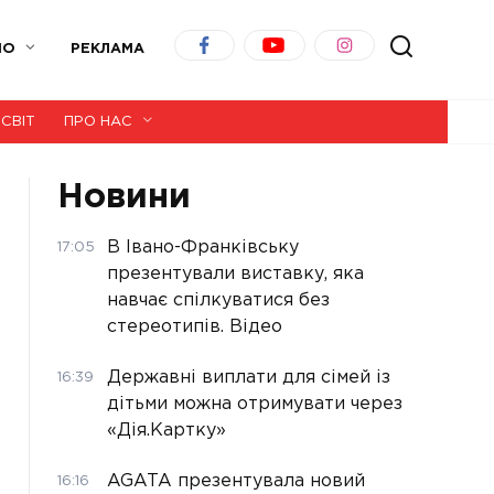
ІО
РЕКЛАМА
СВІТ
ПРО НАС
Новини
В Івано-Франківську
17:05
презентували виставку, яка
навчає спілкуватися без
стереотипів. Відео
Державні виплати для сімей із
16:39
дітьми можна отримувати через
«Дія.Картку»
AGATA презентувала новий
16:16