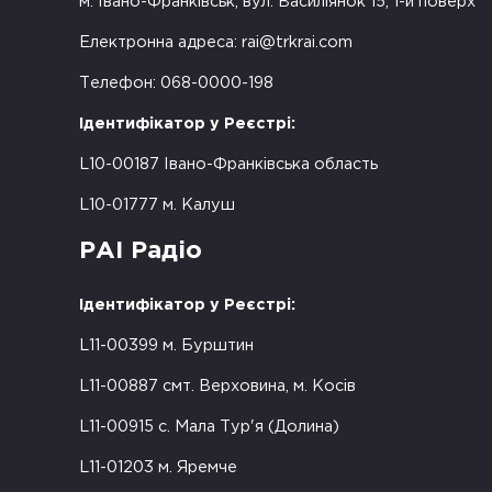
м. Івано-Франківськ, вул. Василіянок 15, 1-й поверх
Електронна адреса:
rai@trkrai.com
Телефон: 068-0000-198
Ідентифікатор у Реєстрі:
L10-00187 Івано-Франківська область
L10-01777 м. Калуш
РАІ Радіо
Ідентифікатор у Реєстрі:
L11-00399 м. Бурштин
L11-00887 смт. Верховина, м. Косів
L11-00915 с. Мала Тур'я (Долина)
L11-01203 м. Яремче