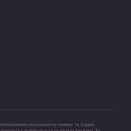
іперпосилання на конкретну новину та згадки
црепортаж публікуються на правах реклами. За