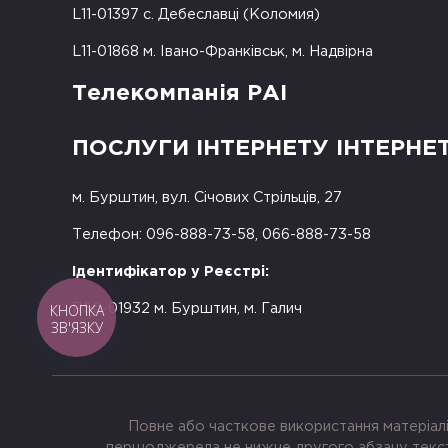
L11-01397 с. Дебеславці (Коломия)
L11-01868 м. Івано-Франківськ, м. Надвірна
Телекомпанія РАІ
ПОСЛУГИ ІНТЕРНЕТУ ІНТЕРНЕ
м. Бурштин, вул. Січових Стрільців, 27
Телефон: 096-888-73-58, 066-888-73-58
Ідентифікатор у Реєстрі:
КНОПКА
R50-01932 м. Бурштин, м. Галич
ЗВ'ЯЗКУ
Повне або часткове використання матеріалі
першоджерела не нижче другого абзацу тексту