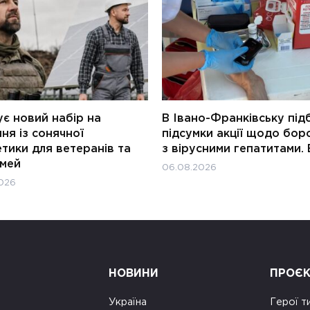
є новий набір на
В Івано-Франківську під
ня із сонячної
підсумки акції щодо бор
тики для ветеранів та
з вірусними гепатитами. 
імей
06.08.2026
026
НОВИНИ
ПРОЄ
Україна
Герої т