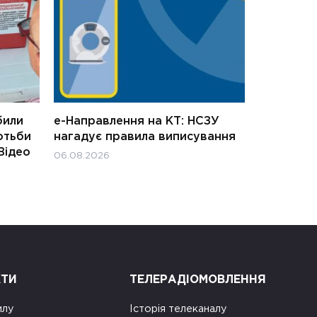
били
е-Направлення на КТ: НСЗУ
отьби
нагадує правила виписування
Відео
06.08.2026
КТИ
ТЕЛЕРАДІОМОВЛЕННЯ
илу
Історія телеканалу