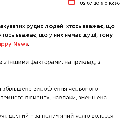
02.07.2019 о 16:36
вакуватих рудих людей: хтось вважає, що
хтось вважає, що у них немає душі, тому
ppy News
.
це з іншими факторами, наприклад, з
ни збільшене вироблення червоного
ь темного пігменту, навпаки, зменшена.
очі, другий – за полум’яний колір волосся