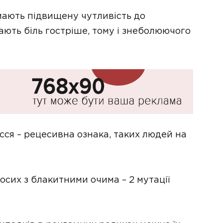
мають підвищену чутливість до
ають біль гостріше, тому і знеболюючого
осся – рецесивна ознака, таких людей на
сих з блакитними очима – 2 мутації