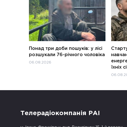
Понад три доби пошуків: у лісі
Старту
розшукали 76-річного чоловіка
навчан
енерге
06.08.2026
їхніх с
06.08.2
Телерадіокомпанія РАІ