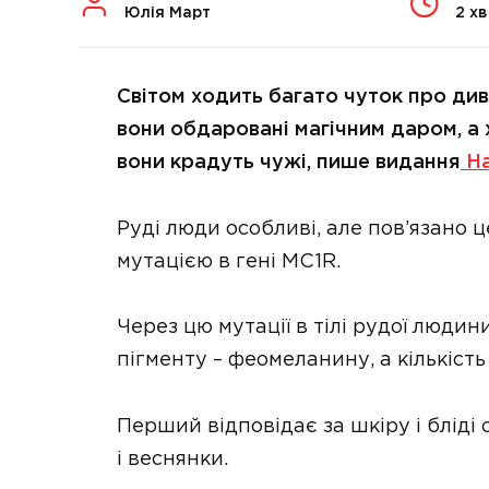
Юлія Март
2 хв
Світом ходить багато чуток про ди
вони обдаровані магічним даром, а 
вони крадуть чужі, пише видання
Ha
Руді люди особливі, але пов’язано 
мутацією в гені MC1R.
Через цю мутації в тілі рудої люди
пігменту – феомеланину, а кількіст
Перший відповідає за шкіру і бліді 
і веснянки.