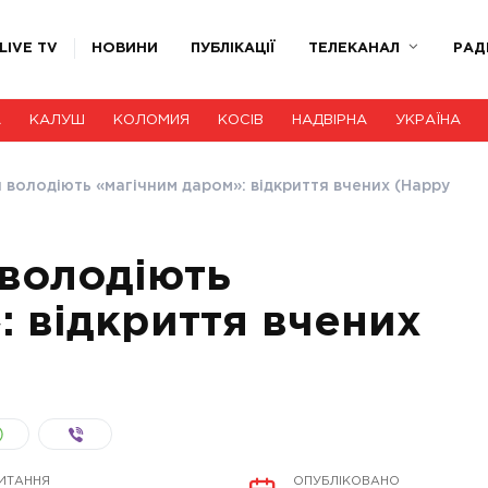
LIVE TV
НОВИНИ
ПУБЛІКАЦІЇ
ТЕЛЕКАНАЛ
РАД
А
КАЛУШ
КОЛОМИЯ
КОСІВ
НАДВІРНА
УКРАЇНА
 володіють «магічним даром»: відкриття вчених (Happy
 володіють
: відкриття вчених
ИТАННЯ
ОПУБЛІКОВАНО