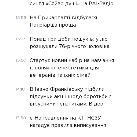
сингл «Сяйво душі» на РАІ-Радіо
На Прикарпатті відбулася
15:55
Патріарша проща
Понад три доби пошуків: у лісі
15:33
розшукали 76-річного чоловіка
Стартує новий набір на навчання
15:07
із сонячної енергетики для
ветеранів та їхніх сімей
В Івано-Франківську підбили
14:18
підсумки акції щодо боротьби з
вірусними гепатитами. Відео
е-Направлення на КТ: НСЗУ
13:58
нагадує правила виписування