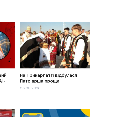
вий
На Прикарпатті відбулася
АІ-
Патріарша проща
06.08.2026