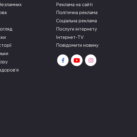
 Незламних
Реклама на сайті
ова
Політична реклама
Соціальна реклама
огляд
Послуги інтернету
ки
Інтернет-TV
сторії
Повідомити новину
ньки
зору
здоров’я