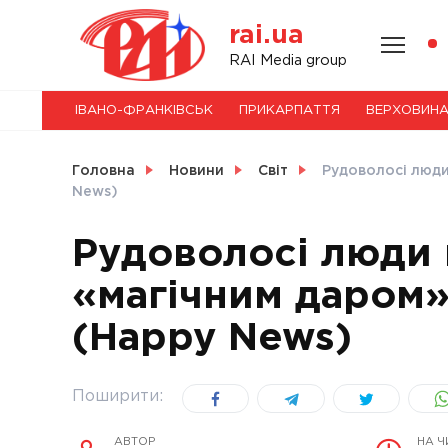
Skip
rai.ua
to
content
НОВИНИ
RAI Media group
ІВАНО-ФРАНКІВСЬК
ПРИКАРПАТТЯ
ВЕРХОВИН
СВІТ
Головна
Новини
Світ
Рудоволосі люди
News)
Рудоволосі люди
УКРАЇНА
«магічним даром»
(Happy News)
Поширити:
АВТОР
НА Ч