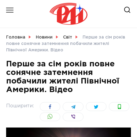
Skip
to
content
НОВИНИ
Головна
Новини
Світ
Перше за сім років
повне сонячне затемнення побачили жителі
СВІТ
Північної Америки. Відео
Перше за сім років повне
сонячне затемнення
побачили жителі Північної
УКРАЇНА
Америки. Відео
Поширити: