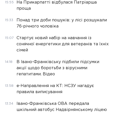
На Прикарпатті відбулася Патріарша
15:55
проща
Понад три доби пошуків: у лісі розшукали
15:33
76-річного чоловіка
Стартує новий набір на навчання із
15:07
сонячної енергетики для ветеранів та їхніх
сімей
В Івано-Франківську підбили підсумки
14:18
акції щодо боротьби з вірусними
гепатитами. Відео
е-Направлення на КТ: НСЗУ нагадує
13:58
правила виписування
Івано-Франківська ОВА передала
13:34
шкільний автобус Надвірнянському ліцею