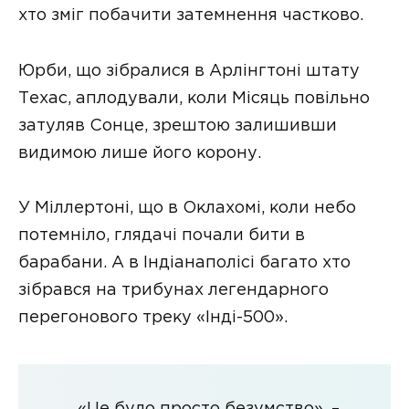
хто зміг побачити затемнення частково.
Юрби, що зібралися в Арлінгтоні штату
Техас, аплодували, коли Місяць повільно
затуляв Сонце, зрештою залишивши
видимою лише його корону.
У Міллертоні, що в Оклахомі, коли небо
потемніло, глядачі почали бити в
барабани. А в Індіанаполісі багато хто
зібрався на трибунах легендарного
перегонового треку «Інді-500».
«Це було просто безумство», –