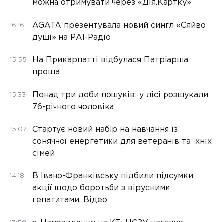
можна отримувати через «Дія.Картку»
AGATA презентувала новий сингл «Сяйво
16:16
душі» на РАІ-Радіо
На Прикарпатті відбулася Патріарша
15:55
проща
Понад три доби пошуків: у лісі розшукали
15:33
76-річного чоловіка
Стартує новий набір на навчання із
15:07
сонячної енергетики для ветеранів та їхніх
сімей
В Івано-Франківську підбили підсумки
14:18
акції щодо боротьби з вірусними
гепатитами. Відео