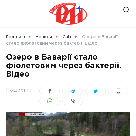
Skip
to
content
НОВИНИ
Головна
Новини
Світ
Озеро в Баварії
стало фіолетовим через бактерії. Відео
СВІТ
Озеро в Баварії стало
фіолетовим через бактерії.
Відео
УКРАЇНА
Поширити: