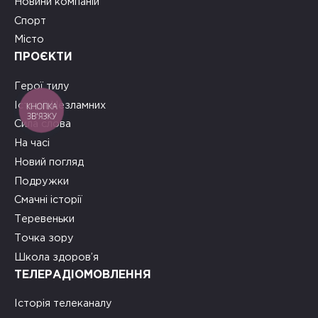
Новини компаній
Спорт
Місто
ПРОЄКТИ
Герої тилу
Історії Незламних
КНОПКА
ЗВ'ЯЗКУ
Сила слова
На часі
Новий погляд
Подружки
Смачні історії
Теревеньки
Точка зору
Школа здоров’я
ТЕЛЕРАДІОМОВЛЕННЯ
Історія телеканалу