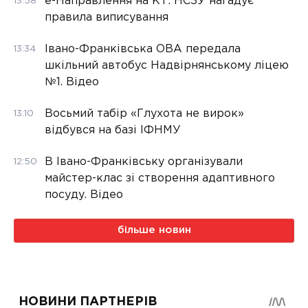
е-Направлення на КТ: НСЗУ нагадує
13:58
правила виписування
Івано-Франківська ОВА передала
13:34
шкільний автобус Надвірнянському ліцею
№1. Відео
Восьмий табір «Глухота не вирок»
13:10
відбувся на базі ІФНМУ
В Івано-Франківську організували
12:50
майстер-клас зі створення адаптивного
посуду. Відео
більше новин