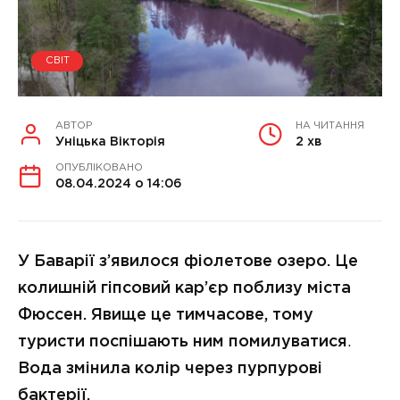
СВІТ
АВТОР
НА ЧИТАННЯ
Уніцька Вікторія
2 хв
ОПУБЛІКОВАНО
08.04.2024 о 14:06
У Баварії з’явилося фіолетове озеро. Це
колишній гіпсовий кар’єр поблизу міста
Фюссен. Явище це тимчасове, тому
туристи поспішають ним помилуватися
.
Вода змінила колір через пурпурові
бактерії.