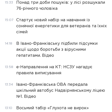
Понад три доби пошуків: у лісі розшукали
15:33
76-річного чоловіка
Стартує новий набір на навчання із
15:07
сонячної енергетики для ветеранів та їхніх
сімей
В Івано-Франківську підбили підсумки
14:18
акції щодо боротьби з вірусними
гепатитами. Відео
е-Направлення на КТ: НСЗУ нагадує
13:58
правила виписування
Івано-Франківська ОВА передала
13:34
шкільний автобус Надвірнянському ліцею
№1. Відео
Восьмий табір «Глухота не вирок»
13:10