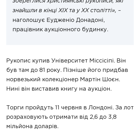
збереглися християнські рукописи, які
знайшли в кінці XIX та у XX столітті»,
–
наголошує Еудженіо Донадоні,
працівник аукціонного будинку.
Рукопис купив Університет Міссісіпі. Він
був там до 81 року. Пізніше його придбав
норвезький колекціонер Мартін Шоєн.
Нині він виставив книгу на аукціон.
Торги пройдуть 11 червня в Лондоні. За лот
розраховують отримати від 2,6 до 3,8
мільйона доларів.