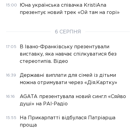
Юна українська співачка KristiAna
15:00
презентує новий трек «Ой там на горі»
6 СЕРПНЯ
В Івано-Франківську презентували
17:05
виставку, яка навчає спілкуватися без
стереотипів. Відео
Державні виплати для сімей із дітьми
16:39
можна отримувати через «Дія.Картку»
AGATA презентувала новий сингл «Сяйво
16:16
душі» на РАІ-Радіо
На Прикарпатті відбулася Патріарша
15:55
проща