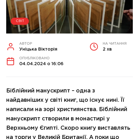
СВІТ
АВТОР
НА ЧИТАННЯ
Уніцька Вікторія
2 хв
ОПУБЛІКОВАНО
04.04.2024 о 16:06
Біблійний манускрипт – одна з
найдавніших у світі книг, що існує нині. Її
написали на зорі християнства. Біблійний
манускрипт створили в монастирі у
Верхньому Єгипті. Скоро книгу виставлять
на торги у Великій Британії. А поки що