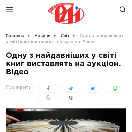
Skip
to
content
НОВИНИ
Головна
Новини
Світ
Одну з найдавніших
у світі книг виставлять на аукціон. Відео
СВІТ
Одну з найдавніших у світі
книг виставлять на аукціон.
Відео
УКРАЇНА
Поширити: