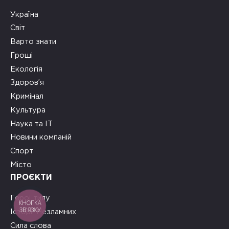
Україна
Світ
Варто знати
Гроші
Екологія
Здоров’я
Кримінал
Культура
Наука та ІТ
Новини компаній
Спорт
Місто
ПРОЄКТИ
Герої тилу
КНОПКА
ЗВ'ЯЗКУ
Історії Незламних
Сила слова