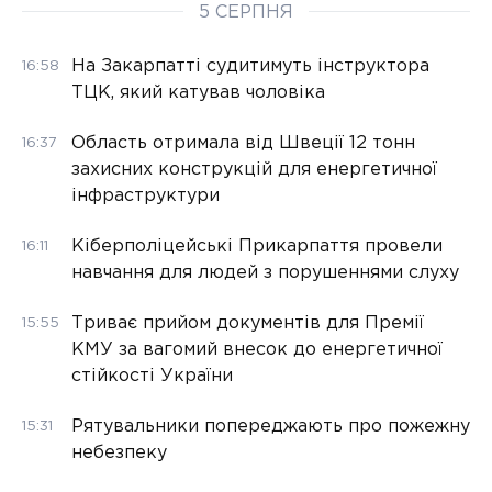
5 СЕРПНЯ
На Закарпатті судитимуть інструктора
16:58
ТЦК, який катував чоловіка
Область отримала від Швеції 12 тонн
16:37
захисних конструкцій для енергетичної
інфраструктури
Кіберполіцейські Прикарпаття провели
16:11
навчання для людей з порушеннями слуху
Триває прийом документів для Премії
15:55
КМУ за вагомий внесок до енергетичної
стійкості України
Рятувальники попереджають про пожежну
15:31
небезпеку