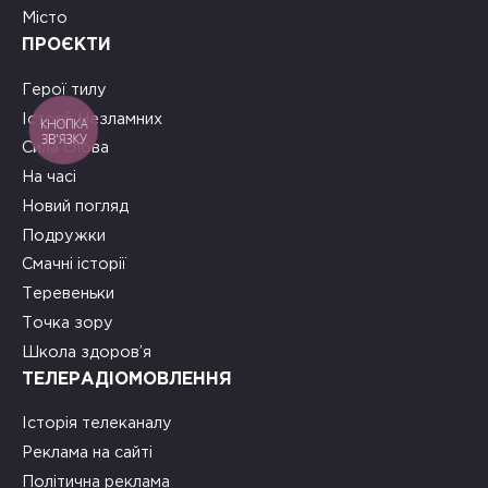
Місто
ПРОЄКТИ
Герої тилу
Історії Незламних
КНОПКА
ЗВ'ЯЗКУ
Сила слова
На часі
Новий погляд
Подружки
Смачні історії
Теревеньки
Точка зору
Школа здоров’я
ТЕЛЕРАДІОМОВЛЕННЯ
Історія телеканалу
Реклама на сайті
Політична реклама