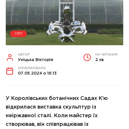
СВІТ
АВТОР
НА ЧИТАННЯ
Уніцька Вікторія
2 хв
ОПУБЛІКОВАНО
07.05.2024 о 16:13
У Королівських ботанічних Садах К’ю
відкрилася виставка скульптур із
неіржавної сталі. Коли майстер їх
створював, він співпрацював із