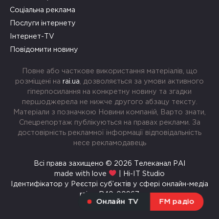
Соціальна реклама
Послуги інтернету
Інтернет-TV
Повідомити новину
Повне або часткове використання матеріалів, що
розміщені на
rai.ua
, дозволяється за умови активного
гіперпосилання на конкретну новину та згадки
першоджерела не нижче другого абзацу тексту.
Матеріали з позначкою Новини компаній, Варто знати,
Спецрепортаж публікуються на правах реклами. За
достовірність рекламної інформації відповідальність
несе рекламодавець
Всі права захищено © 2026 Телеканал РАІ
made with love
| Hi-IT Studio
Ідентифікатор у Реєстрі суб’єктів у сфері онлайн-медіа
rai.ua R40-00967
Онлайн TV
FM радіо