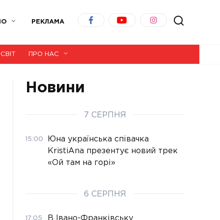
ІО
РЕКЛАМА
СВІТ
ПРО НАС
Новини
7 СЕРПНЯ
Юна українська співачка
15:00
KristiAna презентує новий трек
«Ой там на горі»
6 СЕРПНЯ
В Івано-Франківську
17:05