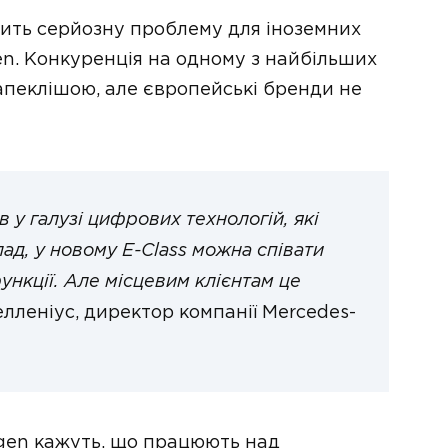
вить серйозну проблему для іноземних
gen. Конкуренція на одному з найбільших
запеклішою, але європейські бренди не
 у галузі цифрових технологій, які
ад, у новому E-Class можна співати
ункції. Але місцевим клієнтам це
елленіус, директор компанії Mercedes-
gen кажуть, що працюють над