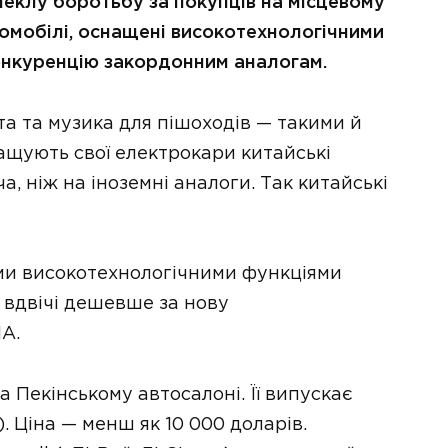
пеклу боротьбу за покупців на місцевому
ромобілі, оснащені високотехнологічними
онкуренцію закордонним аналогам.
а та музика для пішоходів — такими й
ащують свої електрокари китайські
, ніж на іноземні аналоги. Так китайські
ими високотехнологічними функціями
 вдвічі дешевше за нову
А.
а Пекінському автосалоні. Її випускає
 Ціна — менш як 10 000 доларів.