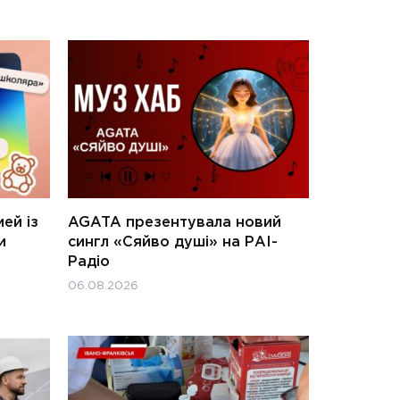
ей із
AGATA презентувала новий
и
сингл «Сяйво душі» на РАІ-
Радіо
06.08.2026