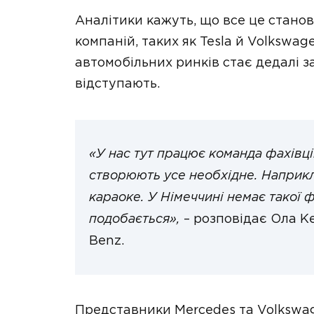
Аналітики кажуть, що все це стано
компаній, таких як Tesla й Volkswa
автомобільних ринків стає дедалі 
відступають.
«У нас тут працює команда фахівців
створюють усе необхідне. Наприкл
караоке. У Німеччині немає такої ф
подобається»,
– розповідає Ола К
Benz.
Представники Mercedes та Volkswa