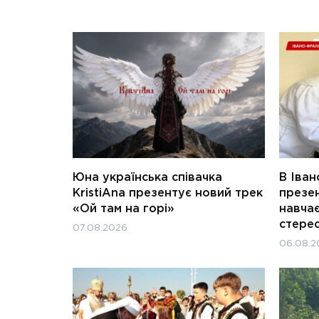
Юна українська співачка
В Іван
KristiAna презентує новий трек
презен
«Ой там на горі»
навчає
стерео
07.08.2026
06.08.2