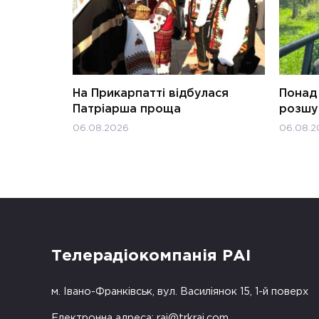
На Прикарпатті відбулася
Понад 
Патріарша проща
розшук
06.08.2026
06.08.2
Телерадіокомпанія РАІ
м. Івано-Франківськ, вул. Василіянок 15, 1-й поверх
Електронна адреса:
rai@trkrai.com