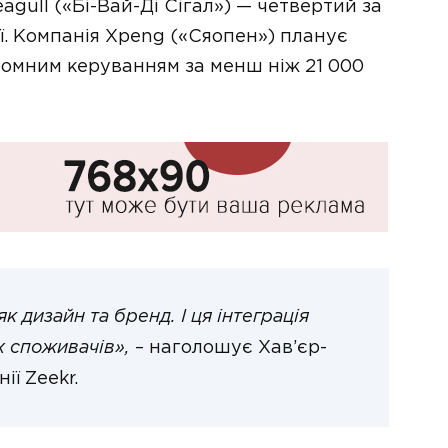
gull («Бі-Вай-Ді Сігал») — четвертий за
ї. Компанія Xpeng («Сяопен») планує
номним керуванням за менш ніж 21 000
як дизайн та бренд. І ця інтеграція
х споживачів»,
– наголошує Хав’єр-
ії Zeekr.