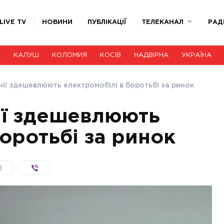
LIVE TV
НОВИНИ
ПУБЛІКАЦІЇ
ТЕЛЕКАНАЛ
РАД
А
КАЛУШ
КОЛОМИЯ
КОСІВ
НАДВІРНА
УКРАЇНА
нії здешевлюють електромобілі в боротьбі за ринок
ії здешевлюють
оротьбі за ринок