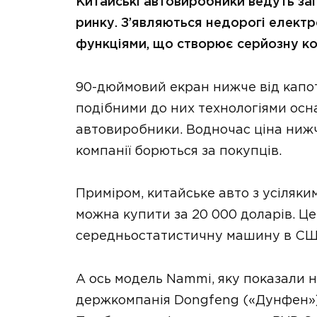
Китайські автовиробники ведуть за
ринку. З’являються недорогі елект
функціями, що створює серйозну к
90-дюймовий екран нижче від капот
подібними до них технологіями осн
автовиробники. Водночас ціна нижча
компанії борються за покупців.
Приміром, китайське авто з усіляк
можна купити за 20 000 доларів. Це
середньостатистичну машину в СШ
А ось модель Nammi, яку показали н
держкомпанія Dongfeng («Дунфен»).