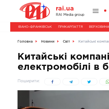
Skip
rai.ua
to
content
НОВИНИ
RAI Media group
ІВАНО-ФРАНКІВСЬК
ПРИКАРПАТТЯ
ВЕРХОВИН
СВІТ
Головна
Новини
Світ
Китайські компа
Китайські компан
електромобілі в б
УКРАЇНА
Поширити: