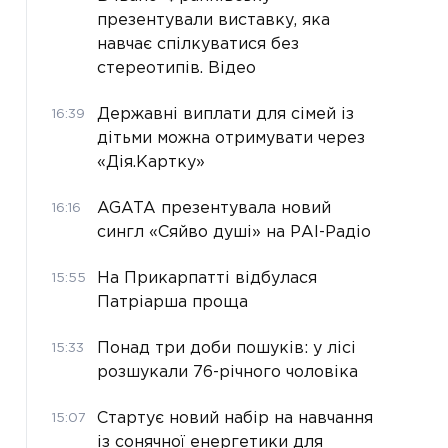
презентували виставку, яка
навчає спілкуватися без
стереотипів. Відео
Державні виплати для сімей із
16:39
дітьми можна отримувати через
«Дія.Картку»
AGATA презентувала новий
16:16
сингл «Сяйво душі» на РАІ-Радіо
На Прикарпатті відбулася
15:55
Патріарша проща
Понад три доби пошуків: у лісі
15:33
розшукали 76-річного чоловіка
Стартує новий набір на навчання
15:07
із сонячної енергетики для