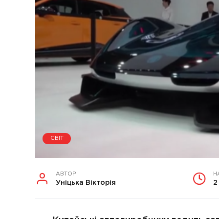
СВІТ
АВТОР
Н
Уніцька Вікторія
2