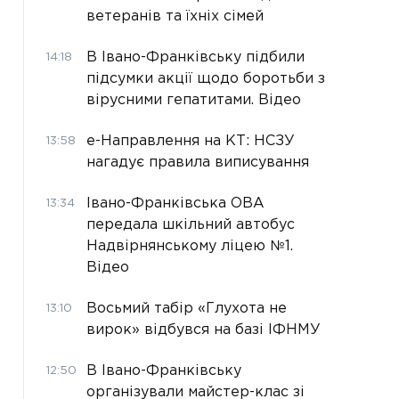
ветеранів та їхніх сімей
В Івано-Франківську підбили
14:18
підсумки акції щодо боротьби з
вірусними гепатитами. Відео
е-Направлення на КТ: НСЗУ
13:58
нагадує правила виписування
Івано-Франківська ОВА
13:34
передала шкільний автобус
Надвірнянському ліцею №1.
Відео
Восьмий табір «Глухота не
13:10
вирок» відбувся на базі ІФНМУ
В Івано-Франківську
12:50
організували майстер-клас зі