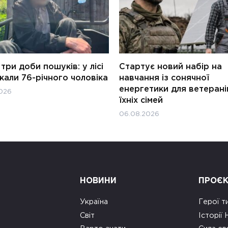
три доби пошуків: у лісі
Стартує новий набір на
али 76-річного чоловіка
навчання із сонячної
енергетики для ветерані
026
їхніх сімей
06.08.2026
НОВИНИ
ПРОЄ
Україна
Герої т
Світ
Історії