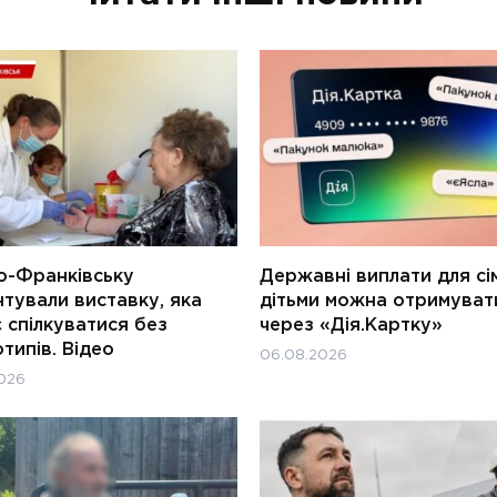
о-Франківську
Державні виплати для сім
тували виставку, яка
дітьми можна отримуват
 спілкуватися без
через «Дія.Картку»
типів. Відео
06.08.2026
026