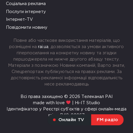
Соціальна реклама
Послуги інтернету
Інтернет-TV
Повідомити новину
Повне або часткове використання матеріалів, що
розміщені на
rai.ua
, дозволяється за умови активного
гіперпосилання на конкретну новину та згадки
першоджерела не нижче другого абзацу тексту.
Матеріали з позначкою Новини компаній, Варто знати,
Спецрепортаж публікуються на правах реклами. За
достовірність рекламної інформації відповідальність
несе рекламодавець
Всі права захищено © 2026 Телеканал РАІ
made with love
| Hi-IT Studio
Ідентифікатор у Реєстрі суб’єктів у сфері онлайн-медіа
rai.ua R40-00967
Онлайн TV
FM радіо