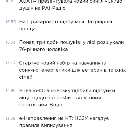
AGATA презентувала новий сингл «Сяйво
16:16
душі» на РАІ-Радіо
На Прикарпатті відбулася Патріарша
15:55
проща
Понад три доби пошуків: у лісі розшукали
15:33
76-річного чоловіка
Стартує новий набір на навчання із
15:07
сонячної енергетики для ветеранів та їхніх
сімей
В Івано-Франківську підбили підсумки
14:18
акції щодо боротьби з вірусними
гепатитами. Відео
е-Направлення на КТ: НСЗУ нагадує
13:58
правила виписування