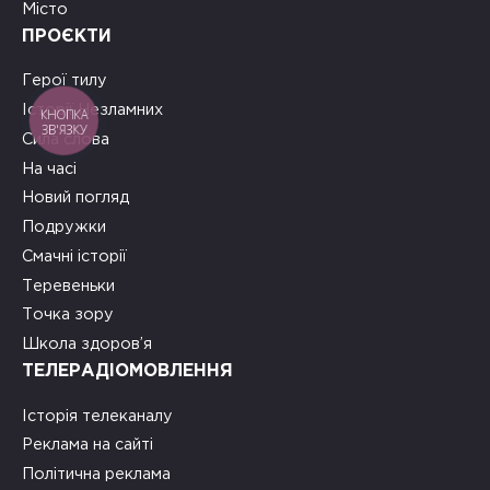
Місто
ПРОЄКТИ
Герої тилу
Історії Незламних
КНОПКА
ЗВ'ЯЗКУ
Сила слова
На часі
Новий погляд
Подружки
Смачні історії
Теревеньки
Точка зору
Школа здоров’я
ТЕЛЕРАДІОМОВЛЕННЯ
Історія телеканалу
Реклама на сайті
Політична реклама