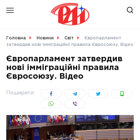
Skip
to
content
НОВИНИ
Головна
Новини
Світ
Європарламент
затвердив нові імміграційні правила Євросоюзу. Відео
СВІТ
Європарламент затвердив
нові імміграційні правила
Євросоюзу. Відео
УКРАЇНА
Поширити: