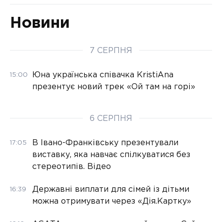
Новини
7 СЕРПНЯ
Юна українська співачка KristiAna
15:00
презентує новий трек «Ой там на горі»
6 СЕРПНЯ
В Івано-Франківську презентували
17:05
виставку, яка навчає спілкуватися без
стереотипів. Відео
Державні виплати для сімей із дітьми
16:39
можна отримувати через «Дія.Картку»