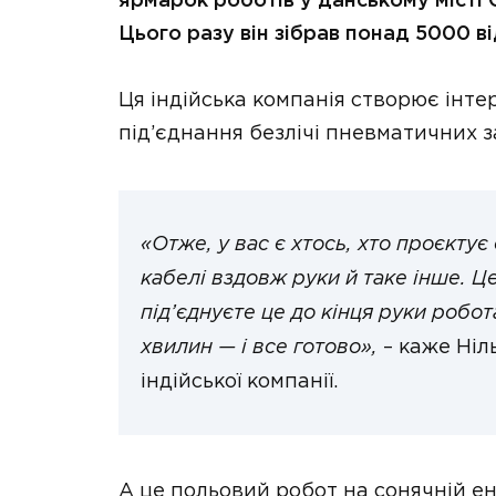
ярмарок роботів у данському місті 
Цього разу він зібрав понад 5000 ві
Ця індійська компанія створює інт
під’єднання безлічі пневматичних 
«Отже, у вас є хтось, хто проєктує
кабелі вздовж руки й таке інше. Це
під’єднуєте це до кінця руки робот
хвилин — і все готово»,
– каже Ніл
індійської компанії.
А це польовий робот на сонячній ене