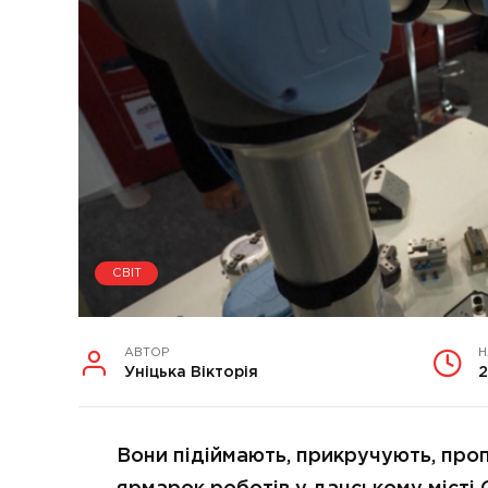
СВІТ
АВТОР
Н
Уніцька Вікторія
2
Вони підіймають, прикручують, про