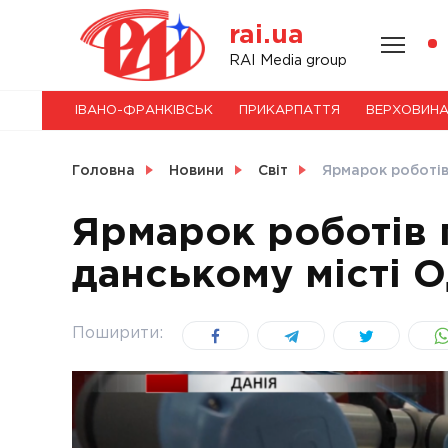
Skip
rai.ua
to
content
НОВИНИ
RAI Media group
ІВАНО-ФРАНКІВСЬК
ПРИКАРПАТТЯ
ВЕРХОВИН
СВІТ
Головна
Новини
Світ
Ярмарок роботів
Ярмарок роботів 
данському місті О
УКРАЇНА
Поширити: