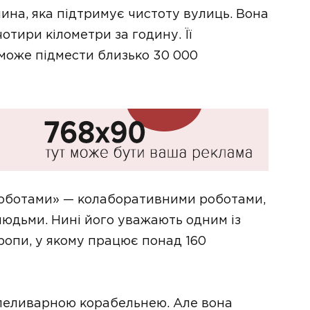
ина, яка підтримує чистоту вулиць. Вона
отири кілометри за годину. Її
може підмести близько 30 000
коботами» — колаборативними роботами,
 людьми. Нині його уважають одним із
ропи, у якому працює понад 160
леливарною корабельнею. Але вона