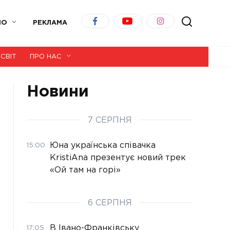
ІО
РЕКЛАМА
СВІТ
ПРО НАС
Новини
7 СЕРПНЯ
Юна українська співачка
15:00
KristiAna презентує новий трек
«Ой там на горі»
6 СЕРПНЯ
В Івано-Франківську
17:05