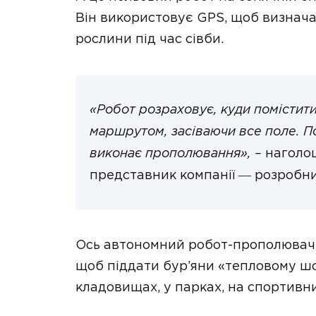
Він використовує GPS, щоб визнач
рослини під час сівби.
«Робот розраховує, куди помістити
маршрутом, засіваючи все поле. По
виконає прополювання», –
наголош
представник компанії ― розробни
Ось автономний робот-прополювач. 
щоб піддати бур’яни «тепловому ш
кладовищах, у парках, на спортивн