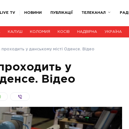
LIVE TV
НОВИНИ
ПУБЛІКАЦІЇ
ТЕЛЕКАНАЛ
РАД
А
КАЛУШ
КОЛОМИЯ
КОСІВ
НАДВІРНА
УКРАЇНА
 проходить у данському місті Оденсе. Відео
проходить у
денсе. Відео