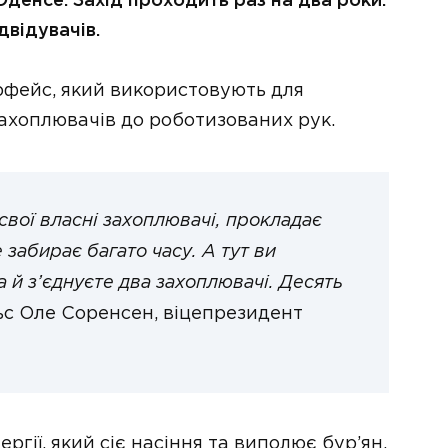
Оденсе. Захід проходить раз на два роки.
двідувачів.
ерфейс, який використовують для
захоплювачів до роботизованих рук.
 свої власні захоплювачі, прокладає
 забирає багато часу. А тут ви
а й з’єднуєте два захоплювачі. Десять
ьс Оле Соренсен, віцепрезидент
ргії, який сіє насіння та виполює бур’ян.