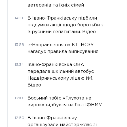
ветеранів та їхніх сімей
В Івано-Франківську підбили
14:18
підсумки акції щодо боротьби з
вірусними гепатитами. Відео
е-Направлення на КТ: НСЗУ
13:58
нагадує правила виписування
Івано-Франківська ОВА
13:34
передала шкільний автобус
Надвірнянському ліцею №1.
Відео
Восьмий табір «Глухота не
13:10
вирок» відбувся на базі ІФНМУ
В Івано-Франківську
12:50
організували майстер-клас зі