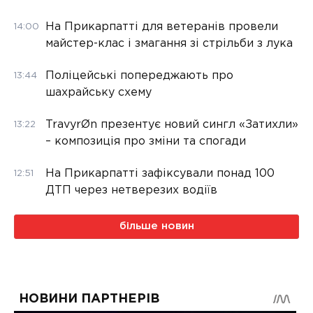
На Прикарпатті для ветеранів провели
14:00
майстер-клас і змагання зі стрільби з лука
Поліцейські попереджають про
13:44
шахрайську схему
TravyrØn презентує новий сингл «Затихли»
13:22
– композиція про зміни та спогади
На Прикарпатті зафіксували понад 100
12:51
ДТП через нетверезих водіїв
більше новин