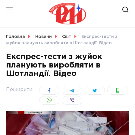
Skip
to
content
НОВИНИ
Головна
Новини
Світ
Експрес-тести з
жуйок планують виробляти в Шотландії. Відео
СВІТ
Експрес-тести з жуйок
планують виробляти в
Шотландії. Відео
УКРАЇНА
Поширити: