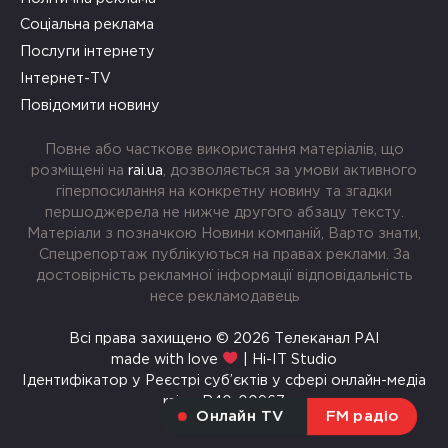
Соціальна реклама
Послуги інтернету
Інтернет-TV
Повідомити новину
Повне або часткове використання матеріалів, що
розміщені на
rai.ua
, дозволяється за умови активного
гіперпосилання на конкретну новину та згадки
першоджерела не нижче другого абзацу тексту.
Матеріали з позначкою Новини компаній, Варто знати,
Спецрепортаж публікуються на правах реклами. За
достовірність рекламної інформації відповідальність
несе рекламодавець
Всі права захищено © 2026 Телеканал РАІ
made with love
| Hi-IT Studio
Ідентифікатор у Реєстрі суб’єктів у сфері онлайн-медіа
rai.ua R40-00967
Онлайн TV
FM радіо