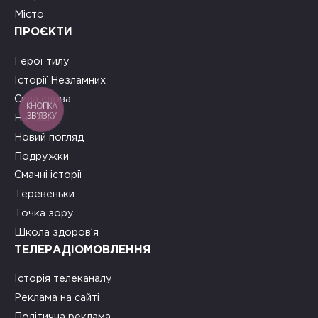
Місто
ПРОЄКТИ
Герої тилу
Історії Незламних
Сила слова
КНОПКА
ЗВ'ЯЗКУ
На часі
Новий погляд
Подружки
Смачні історії
Теревеньки
Точка зору
Школа здоров’я
ТЕЛЕРАДІОМОВЛЕННЯ
Історія телеканалу
Реклама на сайті
Політична реклама