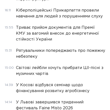
Кіберполіцейські Прикарпаття провели
16:11
навчання для людей з порушеннями слуху
Триває прийом документів для Премії
15:55
КМУ за вагомий внесок до енергетичної
стійкості України
Рятувальники попереджають про пожежну
15:31
небезпеку
Світові лейбли хочуть прибрати ШІ-пісні з
15:00
музичних чартів
У Косові відбувся семінар щодо
14:39
фінансування розвитку агробізнесу
У Львові завершився триденний
14:14
фестиваль Faine Misto 2026