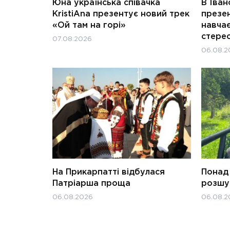
Юна українська співачка
В Іван
KristiAna презентує новий трек
презен
«Ой там на горі»
навчає
стерео
07.08.2026
06.08.2
На Прикарпатті відбулася
Понад 
Патріарша проща
розшук
06.08.2026
06.08.2