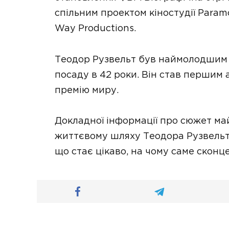
спільним проектом кіностудії Paramo
Way Productions.
Теодор Рузвельт був наймолодшим 
посаду в 42 роки. Він став першим
премію миру.
Докладної інформації про сюжет ма
життєвому шляху Теодора Рузвельта
що стає цікаво, на чому саме сконц