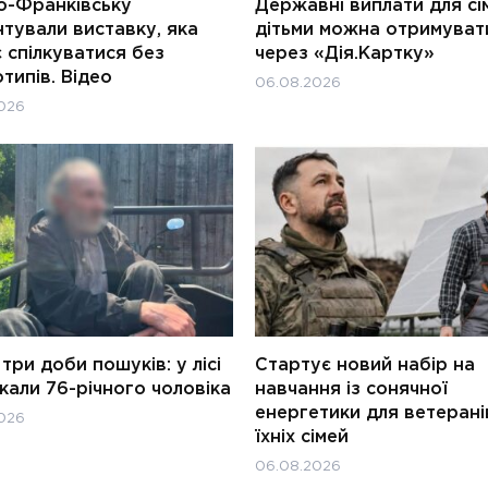
о-Франківську
Державні виплати для сім
тували виставку, яка
дітьми можна отримуват
 спілкуватися без
через «Дія.Картку»
типів. Відео
06.08.2026
026
три доби пошуків: у лісі
Стартує новий набір на
али 76-річного чоловіка
навчання із сонячної
енергетики для ветерані
026
їхніх сімей
06.08.2026