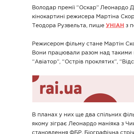
Володар премії “Оскар” Леонардо Д
кінокартині режисера Мартіна Ско
Теодора Рузвельта, пише
УНІАН
з п
Режисером фільму стане Мартін Скор
Вони працювали разом над такими 
“Авіатор”, “Острів проклятих”, “Відс
В планах у них ще два спільних філь
якому зіграє Леонардо маніяка з Чика
становлення ФБР. Біографічна стрі