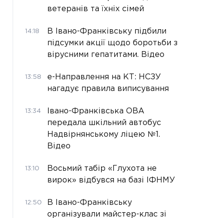
ветеранів та їхніх сімей
В Івано-Франківську підбили
14:18
підсумки акції щодо боротьби з
вірусними гепатитами. Відео
е-Направлення на КТ: НСЗУ
13:58
нагадує правила виписування
Івано-Франківська ОВА
13:34
передала шкільний автобус
Надвірнянському ліцею №1.
Відео
Восьмий табір «Глухота не
13:10
вирок» відбувся на базі ІФНМУ
В Івано-Франківську
12:50
організували майстер-клас зі