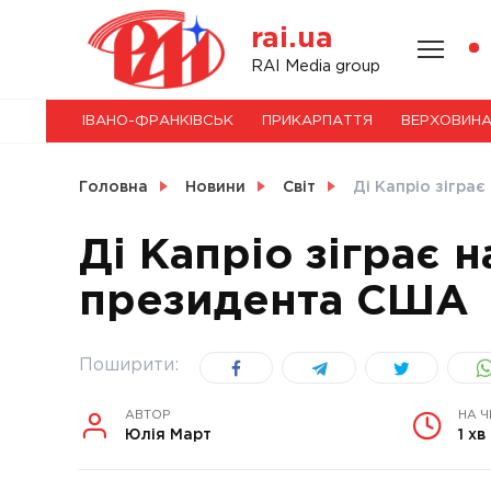
Skip
rai.ua
to
content
НОВИНИ
RAI Media group
ІВАНО-ФРАНКІВСЬК
ПРИКАРПАТТЯ
ВЕРХОВИН
СВІТ
Головна
Новини
Світ
Ді Капріо зігр
Ді Капріо зіграє
президента США
УКРАЇНА
Поширити:
АВТОР
НА 
Юлія Март
1 хв