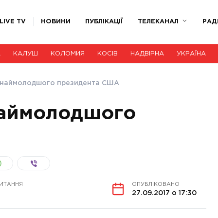
LIVE TV
НОВИНИ
ПУБЛІКАЦІЇ
ТЕЛЕКАНАЛ
РАД
А
КАЛУШ
КОЛОМИЯ
КОСІВ
НАДВІРНА
УКРАЇНА
ає наймолодшого президента США
 наймолодшого
ЧИТАННЯ
ОПУБЛІКОВАНО
27.09.2017 о 17:30