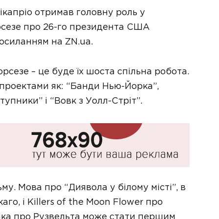
ікапріо отримав головну роль у
рсезе про 26-го президента США
осиланням на ZN.ua.
сезе – це буде їх шоста спільна робота.
проектами як: “Банди Нью-Йорка”,
тупники” і “Вовк з Уолл-Стріт”.
му. Мова про “Диявола у білому місті”, в
го, і Killers of the Moon Flower про
чка про Рузвельта може стати першим