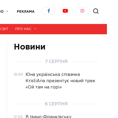
ІО
РЕКЛАМА
СВІТ
ПРО НАС
Новини
7 СЕРПНЯ
Юна українська співачка
15:00
KristiAna презентує новий трек
«Ой там на горі»
6 СЕРПНЯ
В Івано-Франківську
17:05