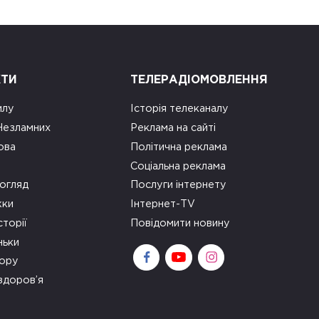
КТИ
ТЕЛЕРАДІОМОВЛЕННЯ
илу
Історія телеканалу
 Незламних
Реклама на сайті
ова
Політична реклама
Соціальна реклама
огляд
Послуги інтернету
ки
Інтернет-TV
сторії
Повідомити новину
ньки
зору
здоров’я