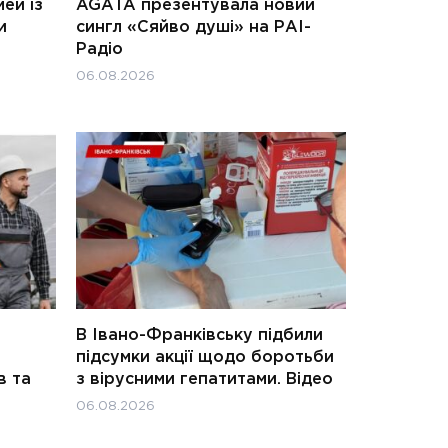
ей із
AGATA презентувала новий
и
сингл «Сяйво душі» на РАІ-
Радіо
06.08.2026
В Івано-Франківську підбили
підсумки акції щодо боротьби
в та
з вірусними гепатитами. Відео
06.08.2026