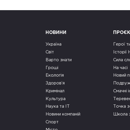
НОВИНИ
ПРОЄ
Україна
Герої т
Світ
Історії
Варто знати
Сила сл
Гроші
На часі
Екологія
Новий п
Здоров’я
Подруж
Кримінал
Смачні і
Культура
Тереве
Наука та ІТ
Точка 
Новини компаній
Школа 
Спорт
Місто