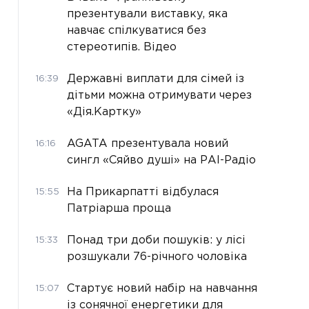
презентували виставку, яка
навчає спілкуватися без
стереотипів. Відео
Державні виплати для сімей із
16:39
дітьми можна отримувати через
«Дія.Картку»
AGATA презентувала новий
16:16
сингл «Сяйво душі» на РАІ-Радіо
На Прикарпатті відбулася
15:55
Патріарша проща
Понад три доби пошуків: у лісі
15:33
розшукали 76-річного чоловіка
Стартує новий набір на навчання
15:07
із сонячної енергетики для