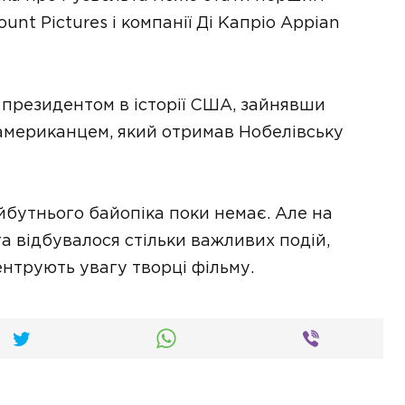
unt Pictures і компанії Ді Капріо Appian
президентом в історії США, зайнявши
 американцем, який отримав Нобелівську
йбутнього байопіка поки немає. Але на
 відбувалося стільки важливих подій,
ентрують увагу творці фільму.