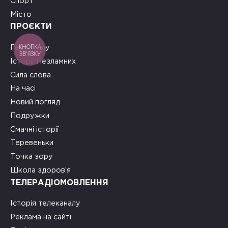
Спорт
Місто
ПРОЄКТИ
КНОПКА
Герої тилу
ЗВ'ЯЗКУ
Історії Незламних
Сила слова
На часі
Новий погляд
Подружки
Смачні історії
Теревеньки
Точка зору
Школа здоров’я
ТЕЛЕРАДІОМОВЛЕННЯ
Історія телеканалу
Реклама на сайті