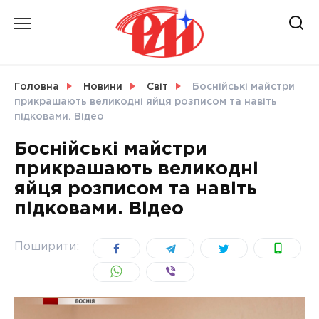
Skip
to
content
НОВИНИ
Головна
Новини
Світ
Боснійські майстри
прикрашають великодні яйця розписом та навіть
СВІТ
підковами. Відео
Боснійські майстри
прикрашають великодні
яйця розписом та навіть
УКРАЇНА
підковами. Відео
Поширити: