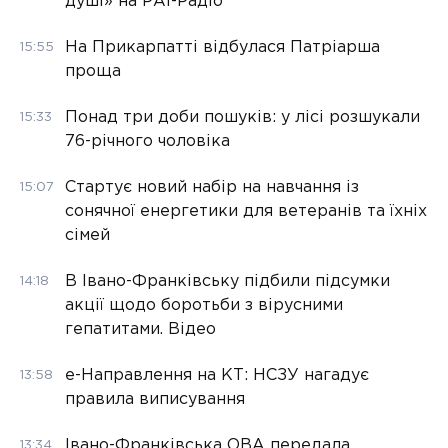
душі» на РАІ-Радіо
На Прикарпатті відбулася Патріарша
15:55
проща
Понад три доби пошуків: у лісі розшукали
15:33
76-річного чоловіка
Стартує новий набір на навчання із
15:07
сонячної енергетики для ветеранів та їхніх
сімей
В Івано-Франківську підбили підсумки
14:18
акції щодо боротьби з вірусними
гепатитами. Відео
е-Направлення на КТ: НСЗУ нагадує
13:58
правила виписування
Івано-Франківська ОВА передала
13:34