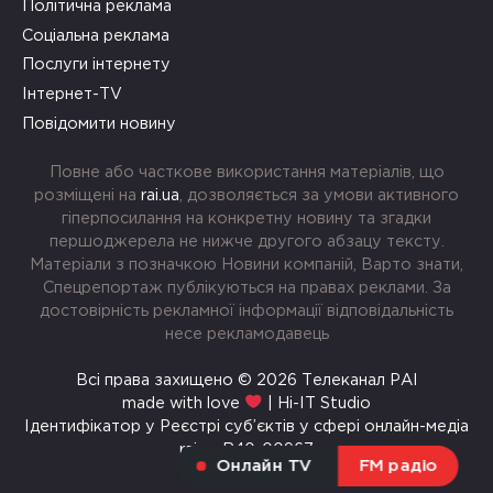
Політична реклама
Соціальна реклама
Послуги інтернету
Інтернет-TV
Повідомити новину
Повне або часткове використання матеріалів, що
розміщені на
rai.ua
, дозволяється за умови активного
гіперпосилання на конкретну новину та згадки
першоджерела не нижче другого абзацу тексту.
Матеріали з позначкою Новини компаній, Варто знати,
Спецрепортаж публікуються на правах реклами. За
достовірність рекламної інформації відповідальність
несе рекламодавець
Всі права захищено © 2026 Телеканал РАІ
made with love
| Hi-IT Studio
Ідентифікатор у Реєстрі суб’єктів у сфері онлайн-медіа
rai.ua R40-00967
Онлайн TV
FM радіо