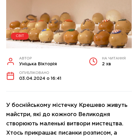
СВІТ
АВТОР
НА ЧИТАННЯ
Уніцька Вікторія
2 хв
ОПУБЛІКОВАНО
03.04.2024 о 16:41
У боснійському містечку Крешево живуть
майстри, які до кожного Великодня
створюють маленькі витвори мистецтва.
Хтось прикрашає писанки розписом, а