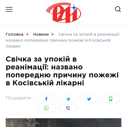
Skip
to
content
НОВИНИ
Головна
Новини
Свічка за упокій в реанімації:
названо попередню причину пожежі в Косівській
СВІТ
лікарні
Свічка за упокій в
реанімації: названо
попередню причину пожежі
УКРАЇНА
в Косівській лікарні
Поширити: