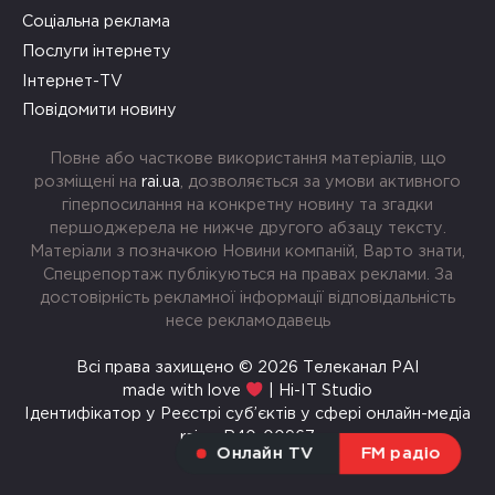
Соціальна реклама
Послуги інтернету
Інтернет-TV
Повідомити новину
Повне або часткове використання матеріалів, що
розміщені на
rai.ua
, дозволяється за умови активного
гіперпосилання на конкретну новину та згадки
першоджерела не нижче другого абзацу тексту.
Матеріали з позначкою Новини компаній, Варто знати,
Спецрепортаж публікуються на правах реклами. За
достовірність рекламної інформації відповідальність
несе рекламодавець
Всі права захищено © 2026 Телеканал РАІ
made with love
| Hi-IT Studio
Ідентифікатор у Реєстрі суб’єктів у сфері онлайн-медіа
rai.ua R40-00967
Онлайн TV
FM радіо