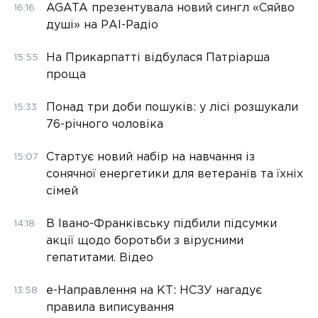
AGATA презентувала новий сингл «Сяйво
16:16
душі» на РАІ-Радіо
На Прикарпатті відбулася Патріарша
15:55
проща
Понад три доби пошуків: у лісі розшукали
15:33
76-річного чоловіка
Стартує новий набір на навчання із
15:07
сонячної енергетики для ветеранів та їхніх
сімей
В Івано-Франківську підбили підсумки
14:18
акції щодо боротьби з вірусними
гепатитами. Відео
е-Направлення на КТ: НСЗУ нагадує
13:58
правила виписування