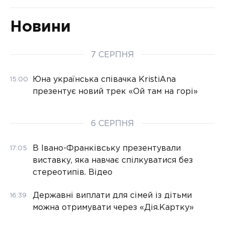
Новини
7 СЕРПНЯ
Юна українська співачка KristiAna
15:00
презентує новий трек «Ой там на горі»
6 СЕРПНЯ
В Івано-Франківську презентували
17:05
виставку, яка навчає спілкуватися без
стереотипів. Відео
Державні виплати для сімей із дітьми
16:39
можна отримувати через «Дія.Картку»