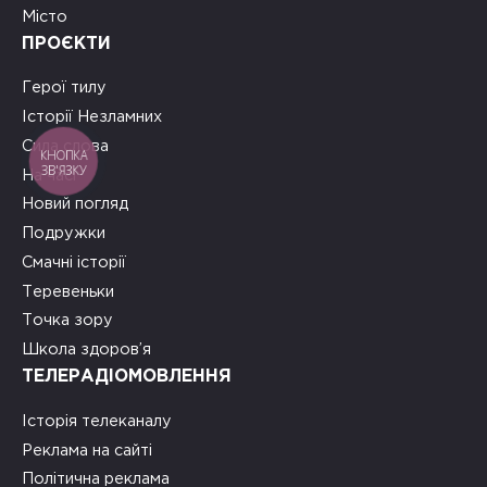
Місто
ПРОЄКТИ
Герої тилу
Історії Незламних
Сила слова
КНОПКА
ЗВ'ЯЗКУ
На часі
Новий погляд
Подружки
Смачні історії
Теревеньки
Точка зору
Школа здоров’я
ТЕЛЕРАДІОМОВЛЕННЯ
Історія телеканалу
Реклама на сайті
Політична реклама