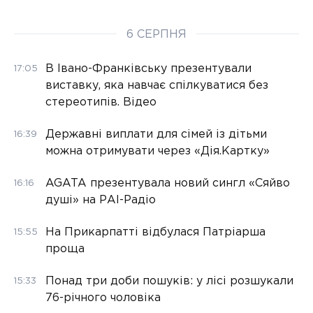
6 СЕРПНЯ
В Івано-Франківську презентували
17:05
виставку, яка навчає спілкуватися без
стереотипів. Відео
Державні виплати для сімей із дітьми
16:39
можна отримувати через «Дія.Картку»
AGATA презентувала новий сингл «Сяйво
16:16
душі» на РАІ-Радіо
На Прикарпатті відбулася Патріарша
15:55
проща
Понад три доби пошуків: у лісі розшукали
15:33
76-річного чоловіка