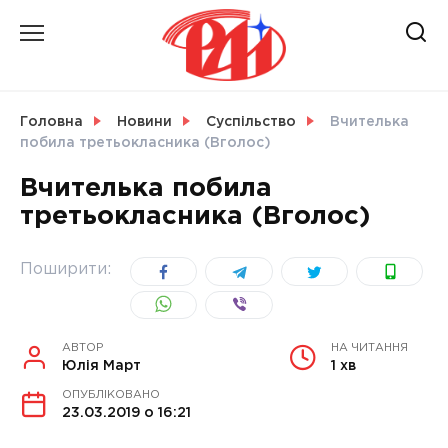
Skip
to
content
НОВИНИ
Головна
Новини
Суспільство
Вчителька
побила третьокласника (Вголос)
СВІТ
Вчителька побила
третьокласника (Вголос)
УКРАЇНА
Поширити:
АВТОР
НА ЧИТАННЯ
Юлія Март
1 хв
ОПУБЛІКОВАНО
23.03.2019 о 16:21