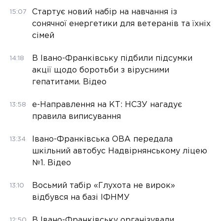
Стартує новий набір на навчання із
15:07
сонячної енергетики для ветеранів та їхніх
сімей
В Івано-Франківську підбили підсумки
14:18
акції щодо боротьби з вірусними
гепатитами. Відео
е-Направлення на КТ: НСЗУ нагадує
13:58
правила виписування
Івано-Франківська ОВА передала
13:34
шкільний автобус Надвірнянському ліцею
№1. Відео
Восьмий табір «Глухота не вирок»
13:10
відбувся на базі ІФНМУ
В Івано-Франківську організували
12:50