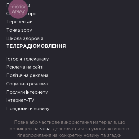
Подружки
КНОПКА
ЗВ'ЯЗКУ
Смачні історії
Теревеньки
Точка зору
Школа здоров’я
ТЕЛЕРАДІОМОВЛЕННЯ
Історія телеканалу
Реклама на сайті
Політична реклама
Соціальна реклама
Послуги інтернету
Інтернет-TV
Повідомити новину
Повне або часткове використання матеріалів, що
розміщені на
rai.ua
, дозволяється за умови активного
гіперпосилання на конкретну новину та згадки