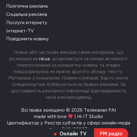
Політична реклама
Соціальна реклама
Послуги інтернету
Інтернет-TV
Повідомити новину
Повне або часткове використання матеріалів, що
розміщені на
rai.ua
, дозволяється за умови активного
гіперпосилання на конкретну новину та згадки
першоджерела не нижче другого абзацу тексту.
Матеріали з позначкою Новини компаній, Варто знати,
Спецрепортаж публікуються на правах реклами. За
достовірність рекламної інформації відповідальність
несе рекламодавець
Всі права захищено © 2026 Телеканал РАІ
made with love
| Hi-IT Studio
Ідентифікатор у Реєстрі суб’єктів у сфері онлайн-медіа
rai.ua R40-00967
Онлайн TV
FM радіо