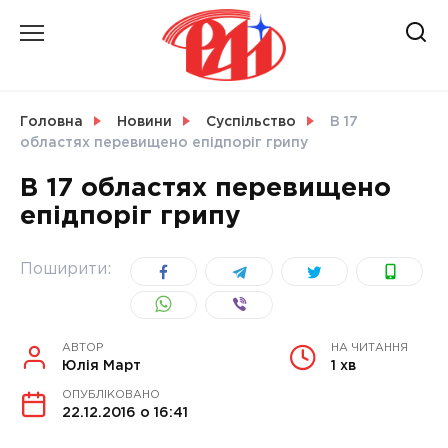
Skip
to
content
НОВИНИ
Головна
Новини
Суспільство
В 17
областях перевищено епідпоріг грипу
СВІТ
В 17 областях перевищено
епідпоріг грипу
УКРАЇНА
Поширити:
АВТОР
НА ЧИТАННЯ
Юлія Март
1 хв
ОПУБЛІКОВАНО
22.12.2016 о 16:41