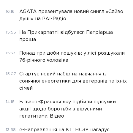
AGATA презентувала новий сингл «Сяйво
16:16
душі» на РАІ-Радіо
На Прикарпатті відбулася Патріарша
15:55
проща
Понад три доби пошуків: у лісі розшукали
15:33
76-річного чоловіка
Стартує новий набір на навчання із
15:07
сонячної енергетики для ветеранів та їхніх
сімей
В Івано-Франківську підбили підсумки
14:18
акції щодо боротьби з вірусними
гепатитами. Відео
е-Направлення на КТ: НСЗУ нагадує
13:58