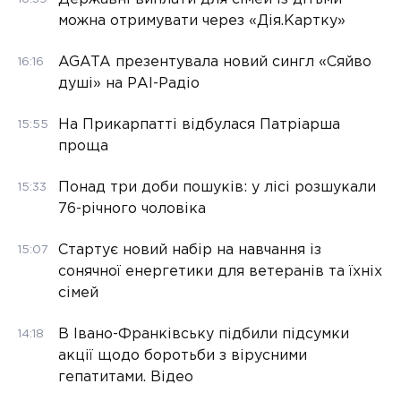
можна отримувати через «Дія.Картку»
AGATA презентувала новий сингл «Сяйво
16:16
душі» на РАІ-Радіо
На Прикарпатті відбулася Патріарша
15:55
проща
Понад три доби пошуків: у лісі розшукали
15:33
76-річного чоловіка
Стартує новий набір на навчання із
15:07
сонячної енергетики для ветеранів та їхніх
сімей
В Івано-Франківську підбили підсумки
14:18
акції щодо боротьби з вірусними
гепатитами. Відео