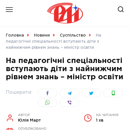
Skip
to
content
НОВИНИ
Головна
Новини
Суспільство
На
педагогічні спеціальності вступають діти з
СВІТ
найнижчим рівнем знань – міністр освіти
На педагогічні спеціальності
вступають діти з найнижчим
рівнем знань – міністр освіти
УКРАЇНА
Поширити:
АВТОР
НА ЧИТАННЯ
Юлія Март
1 хв
ОПУБЛІКОВАНО