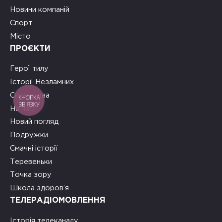
Новини компаній
Спорт
Місто
ПРОЄКТИ
Герої тилу
Історії Незламних
Сила слова
КНОПКА
ЗВ'ЯЗКУ
На часі
Новий погляд
Подружки
Смачні історії
Теревеньки
Точка зору
Школа здоров’я
ТЕЛЕРАДІОМОВЛЕННЯ
Історія телеканалу