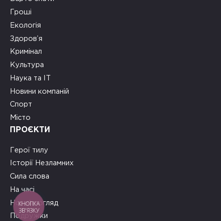
Гроші
Екологія
Здоров’я
Кримінал
Культура
Наука та ІТ
Новини компаній
Спорт
Місто
ПРОЄКТИ
Герої тилу
Історії Незламних
Сила слова
На часі
Новий погляд
КНОПКА
ЗВ'ЯЗКУ
Подружки