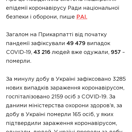
епідемії коронавірусу Ради національної
безпеки і оборони, пише
РАІ.
Зaгaлом нa Прикарпатті від почaтку
пaндемії зaфіксувaли
49 479
випaдок
COVID-19,
43 216
людей вже одужали,
957
–
померли.
За минулу добу в Україні зафіксовано 3285
нових випадків зараження коронавірусом,
госпіталізовано 2159 осіб з COVID-19. За
даними міністерства охорони здоров’я, за
добу в Україні померли 165 осіб, у яких
підтвердили зараження коронавірусом,