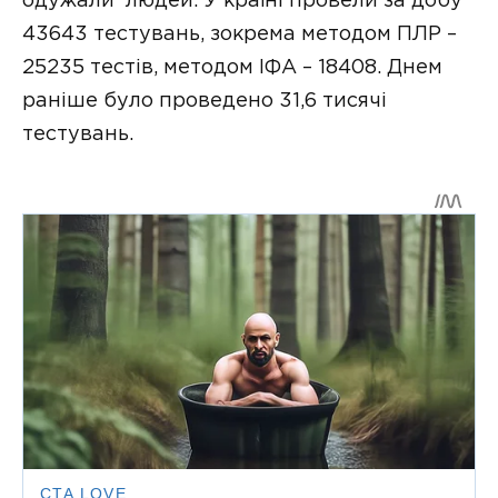
одужали людей. У країні провели за добу
43643 тестувань, зокрема методом ПЛР –
25235 тестів, методом ІФА – 18408. Днем
раніше було проведено 31,6 тисячі
тестувань.