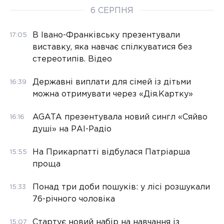
6 СЕРПНЯ
В Івано-Франківську презентували
17:05
виставку, яка навчає спілкуватися без
стереотипів. Відео
Державні виплати для сімей із дітьми
16:39
можна отримувати через «Дія.Картку»
AGATA презентувала новий сингл «Сяйво
16:16
душі» на РАІ-Радіо
На Прикарпатті відбулася Патріарша
15:55
проща
Понад три доби пошуків: у лісі розшукали
15:33
76-річного чоловіка
Стартує новий набір на навчання із
15:07