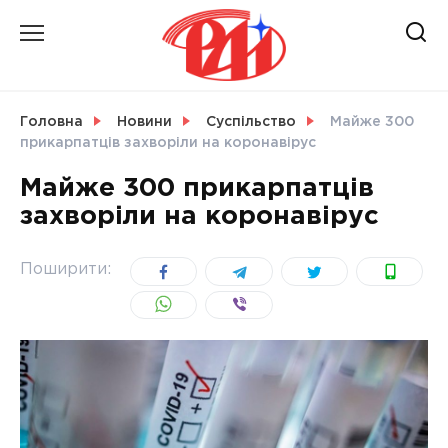
Skip
to
content
НОВИНИ
Головна
Новини
Суспільство
Майже 300
прикарпатців захворіли на коронавірус
СВІТ
Майже 300 прикарпатців
захворіли на коронавірус
УКРАЇНА
Поширити: