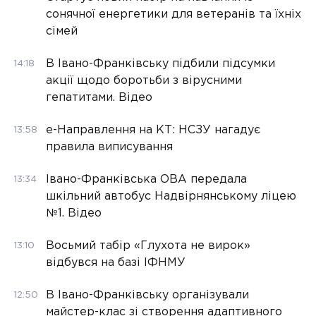
сонячної енергетики для ветеранів та їхніх
сімей
В Івано-Франківську підбили підсумки
14:18
акції щодо боротьби з вірусними
гепатитами. Відео
е-Направлення на КТ: НСЗУ нагадує
13:58
правила виписування
Івано-Франківська ОВА передала
13:34
шкільний автобус Надвірнянському ліцею
№1. Відео
Восьмий табір «Глухота не вирок»
13:10
відбувся на базі ІФНМУ
В Івано-Франківську організували
12:50
майстер-клас зі створення адаптивного