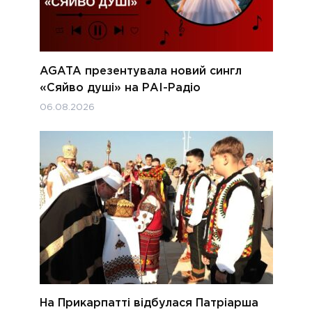
AGATA презентувала новий сингл
«Сяйво душі» на РАІ-Радіо
06.08.2026
На Прикарпатті відбулася Патріарша