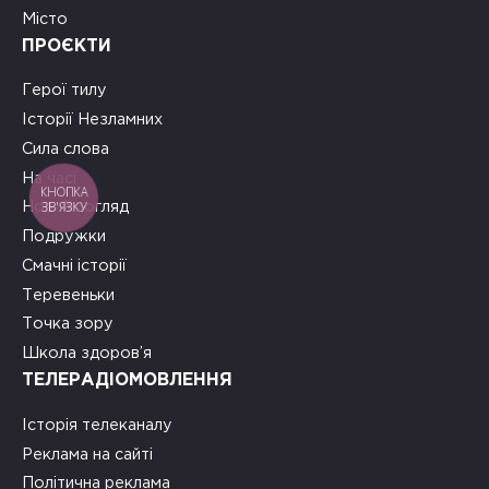
Місто
ПРОЄКТИ
Герої тилу
Історії Незламних
Сила слова
На часі
КНОПКА
ЗВ'ЯЗКУ
Новий погляд
Подружки
Смачні історії
Теревеньки
Точка зору
Школа здоров’я
ТЕЛЕРАДІОМОВЛЕННЯ
Історія телеканалу
Реклама на сайті
Політична реклама