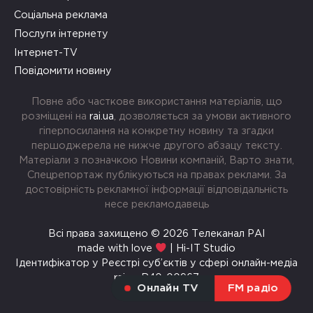
Соціальна реклама
Послуги інтернету
Інтернет-TV
Повідомити новину
Повне або часткове використання матеріалів, що
розміщені на
rai.ua
, дозволяється за умови активного
гіперпосилання на конкретну новину та згадки
першоджерела не нижче другого абзацу тексту.
Матеріали з позначкою Новини компаній, Варто знати,
Спецрепортаж публікуються на правах реклами. За
достовірність рекламної інформації відповідальність
несе рекламодавець
Всі права захищено © 2026 Телеканал РАІ
made with love
| Hi-IT Studio
Ідентифікатор у Реєстрі суб’єктів у сфері онлайн-медіа
rai.ua R40-00967
Онлайн TV
FM радіо