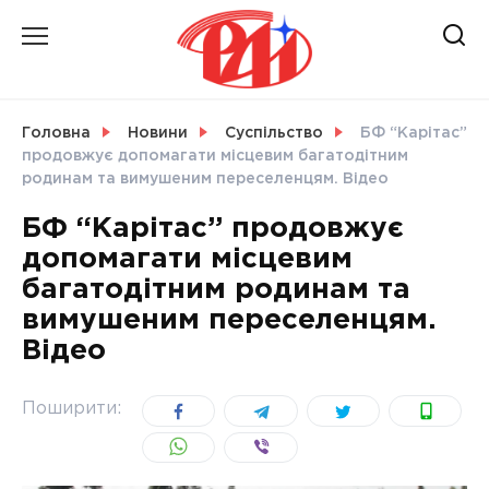
Skip
to
content
НОВИНИ
Головна
Новини
Суспільство
БФ “Карітас”
продовжує допомагати місцевим багатодітним
СВІТ
родинам та вимушеним переселенцям. Відео
БФ “Карітас” продовжує
допомагати місцевим
багатодітним родинам та
УКРАЇНА
вимушеним переселенцям.
Відео
Поширити: