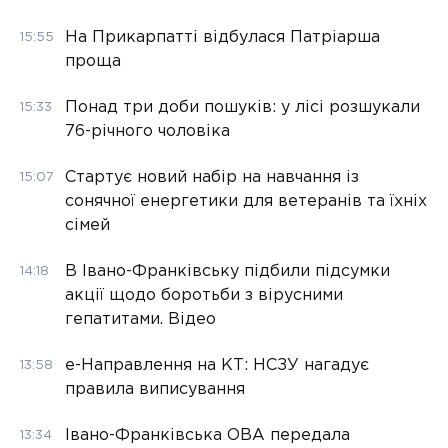
На Прикарпатті відбулася Патріарша
15:55
проща
Понад три доби пошуків: у лісі розшукали
15:33
76-річного чоловіка
Стартує новий набір на навчання із
15:07
сонячної енергетики для ветеранів та їхніх
сімей
В Івано-Франківську підбили підсумки
14:18
акції щодо боротьби з вірусними
гепатитами. Відео
е-Направлення на КТ: НСЗУ нагадує
13:58
правила виписування
Івано-Франківська ОВА передала
13:34