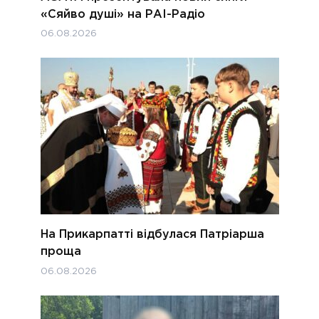
«Сяйво душі» на РАІ-Радіо
06.08.2026
На Прикарпатті відбулася Патріарша
проща
06.08.2026