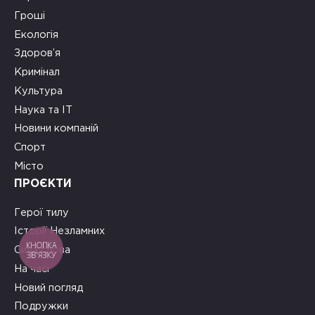
Гроші
Екологія
Здоров’я
Кримінал
Культура
Наука та ІТ
Новини компаній
Спорт
Місто
ПРОЄКТИ
Герої тилу
Історії Незламних
КНОПКА
Сила слова
ЗВ'ЯЗКУ
На часі
Новий погляд
Подружки