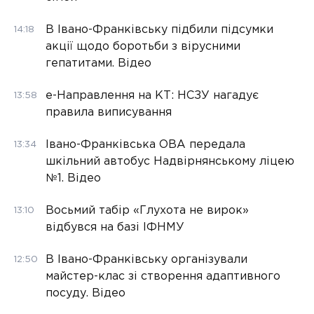
В Івано-Франківську підбили підсумки
14:18
акції щодо боротьби з вірусними
гепатитами. Відео
е-Направлення на КТ: НСЗУ нагадує
13:58
правила виписування
Івано-Франківська ОВА передала
13:34
шкільний автобус Надвірнянському ліцею
№1. Відео
Восьмий табір «Глухота не вирок»
13:10
відбувся на базі ІФНМУ
В Івано-Франківську організували
12:50
майстер-клас зі створення адаптивного
посуду. Відео