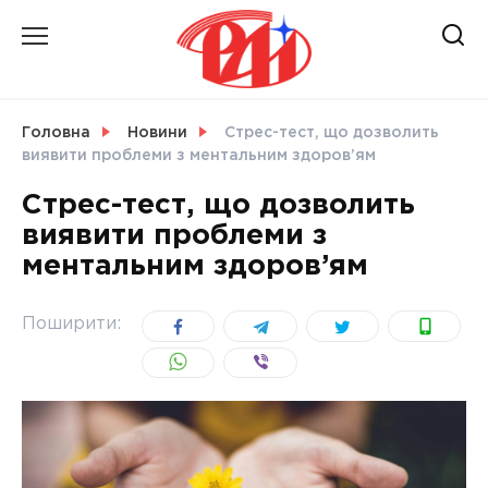
Skip
to
content
НОВИНИ
Головна
Новини
Стрес-тест, що дозволить
виявити проблеми з ментальним здоров’ям
СВІТ
Стрес-тест, що дозволить
виявити проблеми з
ментальним здоров’ям
УКРАЇНА
Поширити: