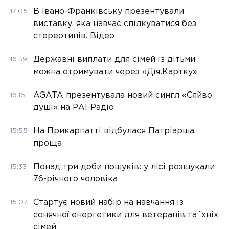
В Івано-Франківську презентували
17:05
виставку, яка навчає спілкуватися без
стереотипів. Відео
Державні виплати для сімей із дітьми
16:39
можна отримувати через «Дія.Картку»
AGATA презентувала новий сингл «Сяйво
16:16
душі» на РАІ-Радіо
На Прикарпатті відбулася Патріарша
15:55
проща
Понад три доби пошуків: у лісі розшукали
15:33
76-річного чоловіка
Стартує новий набір на навчання із
15:07
сонячної енергетики для ветеранів та їхніх
сімей