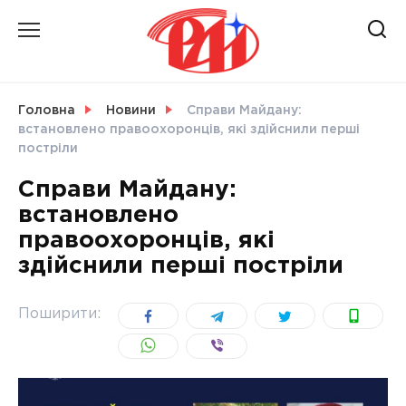
Skip
to
content
НОВИНИ
Головна
Новини
Справи Майдану:
встановлено правоохоронців, які здійснили перші
СВІТ
постріли
Справи Майдану:
встановлено
правоохоронців, які
УКРАЇНА
здійснили перші постріли
Поширити: