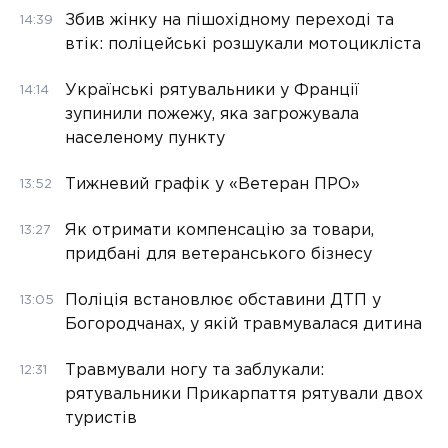
Збив жінку на пішохідному переході та
14:39
втік: поліцейські розшукали мотоцикліста
Українські рятувальники у Франції
14:14
зупинили пожежу, яка загрожувала
населеному пункту
Тижневий графік у «Ветеран ПРО»
13:52
Як отримати компенсацію за товари,
13:27
придбані для ветеранського бізнесу
Поліція встановлює обставини ДТП у
13:05
Богородчанах, у якій травмувалася дитина
Травмували ногу та заблукали:
12:31
рятувальники Прикарпаття рятували двох
туристів