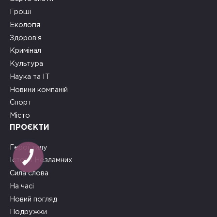
Гроші
Екологія
Здоров’я
Кримінал
Культура
Наука та ІТ
Новини компаній
Спорт
Місто
ПРОЄКТИ
Герої тилу
Історії Незламних
Сила слова
На часі
Новий погляд
Подружки