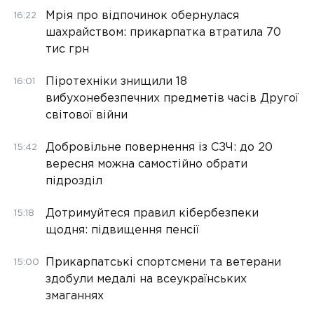
Мрія про відпочинок обернулася
16:22
шахрайством: прикарпатка втратила 70
тис грн
Піротехніки знищили 18
16:01
вибухонебезпечних предметів часів Другої
світової війни
Добровільне повернення із СЗЧ: до 20
15:42
вересня можна самостійно обрати
підрозділ
Дотримуйтеся правил кібербезпеки
15:18
щодня: підвищення пенсії
Прикарпатські спортсмени та ветерани
15:00
здобули медалі на всеукраїнських
змаганнях